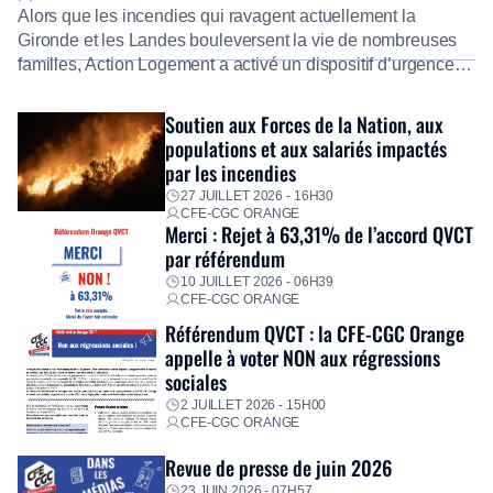
Alors que les incendies qui ravagent actuellement la
Gironde et les Landes bouleversent la vie de nombreuses
familles, Action Logement a activé un dispositif d’urgence
exceptionnel pour accompagner les salariés sinistrés.
Fidèle à sa mission d’utilité sociale, le Groupe mobilise
Soutien aux Forces de la Nation, aux
immédiatement ses équipes afin de proposer un diagnostic
populations et aux salariés impactés
personnalisé, des aides financières pour faire face aux
par les incendies
premières dépenses, […]
27 JUILLET 2026 - 16H30
CFE-CGC ORANGE
Merci : Rejet à 63,31% de l’accord QVCT
par référendum
10 JUILLET 2026 - 06H39
CFE-CGC ORANGE
Référendum QVCT : la CFE-CGC Orange
appelle à voter NON aux régressions
sociales
2 JUILLET 2026 - 15H00
CFE-CGC ORANGE
Revue de presse de juin 2026
23 JUIN 2026 - 07H57