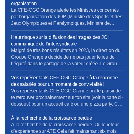
péril la mise en œuvre de ces mesures et menace le
organisation
bon déroulement des Jeux, […]
La CFE-CGC Orange alerte les Ministres concernés
par l’organisation des JOP (Ministre des Sports et des
Jeux Olympiques et Paralympiques, Ministre de
l’Intérieur, Ministre de l’Economie et des Finance) et
leur adresse un courrier sur la politique actuelle
Haut risque sur la diffusion des images des JO !
d’Orange en matière de : – délocalisation, – PDV, –
communiqué de l’intersyndicale
recours à la sous-traitance, – congés des […]
Malgré de très bons résultats en 2023, la direction du
Groupe Orange a décidé de ne pas jouer le jeu de
l’équité dans le partage de la valeur créée. Le Groupe
a dégagé près de 3 milliards d’euros de résultat net.
La direction en distribue près de 65% aux
Vos représentants CFE-CGC Orange à la rencontre
actionnaires et seulement 3% à l’augmentation […]
des salariés pour un moment de convivialité !
Vos représentants CFE-CGC Orange ont le plaisir de
te retrouver prochainement sur ton site (voir la carte ci-
dessous) pour un accueil café ou une pizza party. Ce
sera un moment de convivialité, d’échange et de
partage entre collègues. Au plaisir de vous retrouver
À la recherche de la croissance perdue
dès le mois de septembre !
À la recherche de la croissance perdue, Ou le retour
d’expérience sur ATE Cela fait maintenant six mois