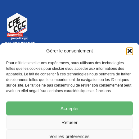
CFE-CGC ORANGE
10-12 rue Saint Amand, 75015 Paris Cedex 15
Gérer le consentement
(nouvelle fenêtre)
Nous contacter
Pour offrir les meilleures expériences, nous utilisons des technologies
01 46 79 28 74
telles que les cookies pour stocker et/ou accéder aux informations des
appareils. Le fait de consentir à ces technologies nous permettra de traiter
S'ABONNER
ADHÉRER
des données telles que le comportement de navigation ou les ID uniques
(NOUVELLE FENÊTRE)
sur ce site. Le fait de ne pas consentir ou de retirer son consentement peut
avoir un effet négatif sur certaines caractéristiques et fonctions.
Épargne
Formation
(nouvelle fenêtre)
(nouvelle fenêtre)
Accepter
Refuser
MENTIONS LÉGALES
PROTECTION DES DONNÉES
POLITIQUE DE COOKIES
Voir les préférences