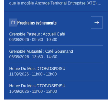
que le modèle Ancrage Territorial Entreprise (ATE) est
en place chez Orange SA, et les principaux
indicateurs hors chiffre d’affaires qui sont remontés
sont trompeurs. Le management est devenu hyper
Prochains événements
contrôlant et bride l’autonomie des équipes. Les […]
Grenoble Pasteur : Accueil Café
06/08/2026
·
09h30
-
10h30
Grenoble Mutualité : Café Gourmand
06/08/2026
·
13h30
-
14h30
Heure Du Mois DTOF/DSI/DISU
11/09/2026
·
11h00
-
12h00
Heure Du Mois DTOF/DSI/DISU
16/09/2026
·
11h00
-
12h00