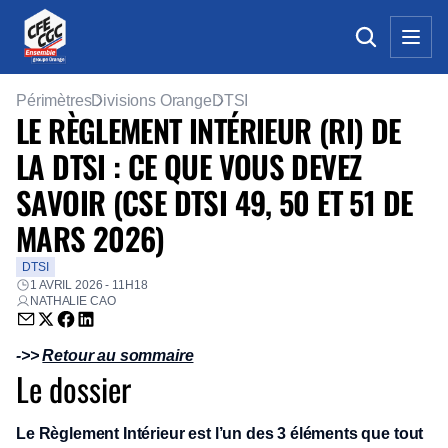
Périmètres
Divisions Orange
DTSI
LE RÈGLEMENT INTÉRIEUR (RI) DE
LA DTSI : CE QUE VOUS DEVEZ
SAVOIR (CSE DTSI 49, 50 ET 51 DE
MARS 2026)
DTSI
1 AVRIL 2026 - 11H18
NATHALIE CAO
Envoyer par email (nouvelle fenêtre)
Partager sur Twitter (nouvelle fenêtre)
Partager sur Facebook (nouvelle fenêtre)
Partager sur LinkedIn (nouvelle fenêtre)
->>
Retour au sommaire
Le dossier
Le Règlement Intérieur est l’un des 3 éléments que tout