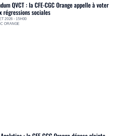
dum QVCT : la CFE-CGC Orange appelle à voter
 régressions sociales
ET 2026 - 15H00
GC ORANGE
Analytics : la CFE-CGC Orange dépose plainte