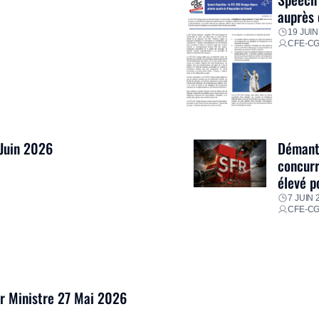
auprès 
19 JUIN
CFE-C
 Juin 2026
Démantè
concurr
élevé p
7 JUIN 
CFE-C
er Ministre 27 Mai 2026