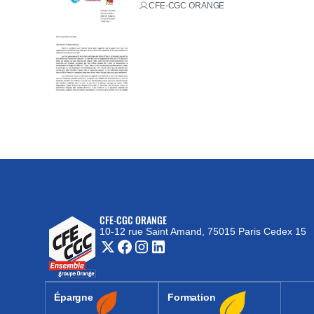
CFE-CGC ORANGE
CFE-CGC ORANGE
10-12 rue Saint Amand, 75015 Paris Cedex 15
(nouvelle fenêtre)
Épargne
Formation
(nouvelle fenêtre)
(nouvelle fenêtre)