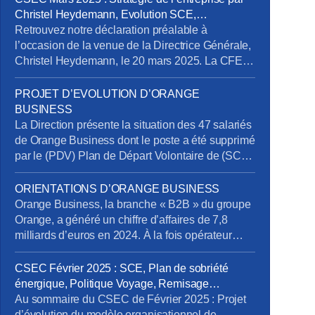
Christel Heydemann, Evolution SCE,
Orientations Orange Business
Retrouvez notre déclaration préalable à
l’occasion de la venue de la Directrice Générale,
Christel Heydemann, le 20 mars 2025. La CFE-
CGC Orange l’a interpellée sur plusieurs sujets
issus de l’enquête de la Commission Nationale
PROJET D’EVOLUTION D’ORANGE
de Prévention et de Sécurité (CNPS) : La
BUSINESS
situation de RPS et un suicide reconnu en
La Direction présente la situation des 47 salariés
accident du travail La dégradation […]
de Orange Business dont le poste a été supprimé
par le (PDV) Plan de Départ Volontaire de (SCE)
Services de Communication Entreprise) sans
qu’ils aient été volontaires. Rappelons en effet
ORIENTATIONS D’ORANGE BUSINESS
que la Direction s’était engagée à retrouver des
Orange Business, la branche « B2B » du groupe
postes pour tous les salariés impactés. Au 20
Orange, a généré un chiffre d’affaires de 7,8
mars […]
milliards d’euros en 2024. À la fois opérateur
télécom et intégrateur numérique, elle sert une
clientèle mondiale via trois canaux : Entreprises
CSEC Février 2025 : SCE, Plan de sobriété
France, Grands Clients France et International.
énergique, Politique Voyage, Remisage
Ses services se répartissent en trois segments :
Véhicule, Addictions
Au sommaire du CSEC de Février 2025 : Projet
Télécom, Digital et Intégration. […]
d’évolution du modèle organisationnel de