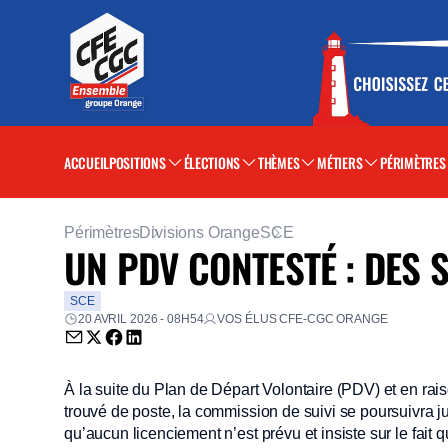
ACCUEIL
POSITIONS
ÉLECTIONS
THÈMES
MÉTIERS
PÉRIMÈTRES
Périmètres
Divisions Orange
SCE
UN PDV CONTESTÉ : DES 
SCE
20 AVRIL 2026 - 08H54
VOS ÉLUS CFE-CGC ORANGE
Envoyer par email (nouvelle fenêtre)
Partager sur Twitter (nouvelle fenêtre)
Partager sur Facebook (nouvelle fenêtre)
Partager sur LinkedIn (nouvelle fenêtre)
À la suite du Plan de Départ Volontaire (PDV) et en rais
trouvé de poste, la commission de suivi se poursuivra jus
qu’aucun licenciement n’est prévu et insiste sur le fait 