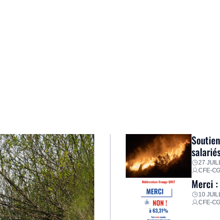
Soutien
salarié
27 JUIL
CFE-C
Merci :
10 JUIL
CFE-C