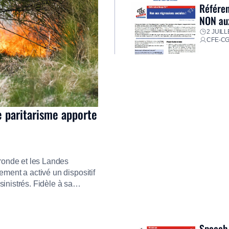
Référen
NON aux
2 JUILL
CFE-C
e paritarisme apporte
ironde et les Landes
ment a activé un dispositif
inistrés. Fidèle à sa
ment ses équipes afin de
res pour faire face aux
Speech 