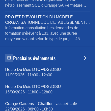
l’établissement SCE d’Orange SA Fermeture
exceptionnelle de certains sites tertiaires dans le
cadre du plan de sobriété énergétique
PROJET D’EVOLUTION DU MODELE
Mandatement de la CPRPPST : Politique
ORGANISATIONNEL DE L’ETABLISSEMENT
Voyage, Remisage Véhicule, Situation de la
SCE D’ORANGE SA
Information-consultation Les demandes de
prévention de l’addiction au sein du groupe
formation s’élèvent à 133, avec une durée
Orange Pour télécharger le […]
moyenne variant selon le type de projet : 45
heures pour le projet emploi, 515 heures pour la
reconversion, et 90 heures pour la création
d’entreprise. Des ateliers en présentiel ont été
Prochains événements
organisés pour aider les volontaires à
développer leurs compétences, avec des
Heure Du Mois DTOF/DSI/DISU
thématiques […]
11/09/2026
·
11h00
-
12h00
Heure Du Mois DTOF/DSI/DISU
16/09/2026
·
11h00
-
12h00
Orange Gardens – Chatillon : accueil café
22/09/2026
·
08h00
-
10h30