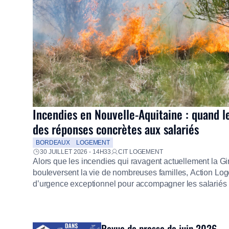
Incendies en Nouvelle-Aquitaine : quand l
des réponses concrètes aux salariés
BORDEAUX
LOGEMENT
30 JUILLET 2026 - 14H33
CIT LOGEMENT
Alors que les incendies qui ravagent actuellement la G
bouleversent la vie de nombreuses familles, Action Loge
d’urgence exceptionnel pour accompagner les salariés s
mission d’utilité sociale, le Groupe mobilise immédiate
proposer un diagnostic personnalisé, des aides financiè
premières dépenses, […]
Revue de presse de juin 2026