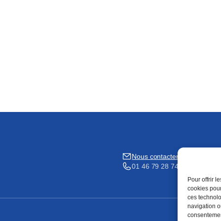
Nous contacter
01 46 79 28 74
Pour offrir 
cookies pour
ces technolo
navigation ou
consentement