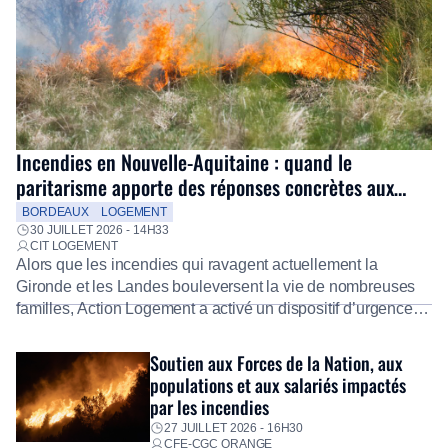
Incendies en Nouvelle-Aquitaine : quand le
paritarisme apporte des réponses concrètes aux
salariés
BORDEAUX
LOGEMENT
30 JUILLET 2026 - 14H33
CIT LOGEMENT
Alors que les incendies qui ravagent actuellement la
Gironde et les Landes bouleversent la vie de nombreuses
familles, Action Logement a activé un dispositif d’urgence
exceptionnel pour accompagner les salariés sinistrés.
Fidèle à sa mission d’utilité sociale, le Groupe mobilise
Soutien aux Forces de la Nation, aux
immédiatement ses équipes afin de proposer un diagnostic
populations et aux salariés impactés
personnalisé, des aides financières pour faire face aux
par les incendies
premières dépenses, […]
27 JUILLET 2026 - 16H30
CFE-CGC ORANGE