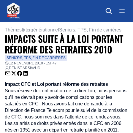
Thèmes
Intergénérationnel
Seniors, TPS, Fin de carrières
IMPACTS SUITE À LA LOI PORTANT
RÉFORME DES RETRAITES 2010
SENIORS, TPS, FIN DE CARRIÈRES
12 NOVEMBRE 2010 - 15H47
DENISE ARSIVAUD
Envoyer par email (nouvelle fenêtre)
Partager sur Twitter (nouvelle fenêtre)
Partager sur Facebook (nouvelle fenêtre)
Partager sur LinkedIn (nouvelle fenêtre)
Impact CFC et Loi portant réforme des retraites
Sous réserve de confirmation de la direction, nous pensons
qu’il ne devrait pas y avoir de complications pour les
salariés en CFC . Nous avons fait une demande à la
Direction de France Telecom pour le suivi de la commission
de CFC, nous sommes dans l’attente de ce rendez-vous.
Les salariés de droits privés entrés dans le CFC en 2006
nés en 1951 avec un départ en retraite planifié en 2011.