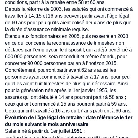
conditions, partir à la retraite entre 58 et 60 ans.
Depuis la réforme de 2003, les salariés qui ont commencé à
travailler à 14, 15 et 16 ans peuvent partir avant l’âge légal
de 60 ans pour peu qu’ils aient cotisé deux ans de plus que
la durée d’assurance minimale requise.
Étendu aux fonctionnaires en 2005, puis resserré en 2008
en ce qui concerne la reconnaissance de trimestres non
déclarés par l’employeur, le dispositif, qui a déjà bénéficié à
600 000 personnes, sera reconduit et même étendu, pour
concerner 90 000 personnes par an à l’horizon 2015.
Concrètement, pourront partir avant 62 ans aussi les
personnes ayant commencé à travailler à 17 ans, pour peu
qu’elles aient huit trimestres de plus que nécessaire. Ainsi,
pour la génération née après le 1er janvier 1955, les
assurés qui ont débuté à 14 ans pourront partir à 58 ans ;
ceux qui ont commencé à 15 ans pourront partir à 59 ans.
Ceux qui ont travaillé à 16 ans ou 17 ans partiront à 60 ans.
Évolution de l’âge légal de retraite : date référence le 1er
du mois suivant le mois anniversaire
Salarié né à partir du 1er juillet
1951
:
=> âge légal de départ dès l’obtention de 60 ans et 4 mois.