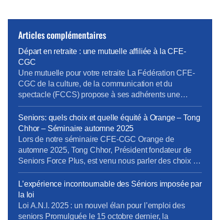
Articles complémentaires
Départ en retraite : une mutuelle affiliée à la CFE-
CGC
Une mutuelle pour votre retraite La Fédération CFE-
CGC de la culture, de la communication et du
spectacle (FCCS) propose à ses adhérents une
garantie frais de santé à travers AUDIENS. Pour
bénéficier de cette offre, il faut être adhérent à la CFE-
Seniors: quels choix et quelle équité à Orange – Tong
CGC Orange L’adhérent doit faire une demande
Chhor – Séminaire automne 2025
d’affiliation au contrat collectif AUDIENS conçu pour
Lors de notre séminaire CFE-CGC Orange de
[…]
automne 2025, Tong Chhor, Président fondateur de
Seniors Force Plus, est venu nous parler des choix et
de l’équité pour les 55 ans et +. Regardez la video
L’expérience incontournable des Séniors imposée par
la loi
Loi A.N.I. 2025 : un nouvel élan pour l’emploi des
seniors Promulguée le 15 octobre dernier, la