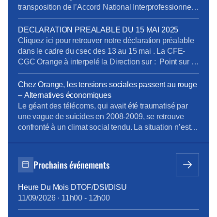
transposition de l’Accord National Interprofessionnel
(A.N.I.) marque un tournant majeur pour l’emploi des
seniors Dans un contexte de tension économique et
DECLARATION PREALABLE DU 15 MAI 2025
sociale, le gouvernement entend corriger le retard
Cliquez ici pour retrouver notre déclaration préalable
français en matière de maintien dans l’emploi des
dans le cadre du csec des 13 au 15 mai . La CFE-
plus de […]
CGC Orange à interpelé la Direction sur : Point sur la
réorganisation du CSEC Problématique de la mise en
place de l’accord GEPP / TPS Temps de prise de
Chez Orange, les tensions sociales passent au rouge
parole des représentants CFE-CGC au CSEC
– Alternatives économiques
Nouvelle Politique Voyage […]
Le géant des télécoms, qui avait été traumatisé par
une vague de suicides en 2008-2009, se retrouve
confronté à un climat social tendu. La situation n’est
toutefois pas comparable à celle des « années
Lombard ». […]L’entreprise aux 40 milliards d’euros
de chiffre d’affaires pensait avoir mis cette période
Prochains événements
troublée définitivement derrière elle, mais la tension
remonte d’un cran […]
Heure Du Mois DTOF/DSI/DISU
11/09/2026
·
11h00
-
12h00