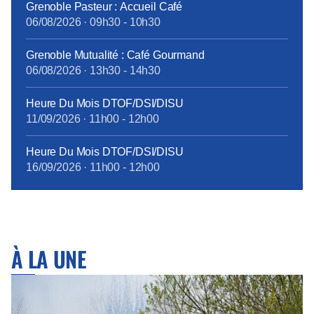
Grenoble Pasteur : Accueil Café
introduite en février 2015. Cette différence de
06/08/2026
·
09h30
-
10h30
traitement touche à sa fin, grâce à la ténacité de la
CFE-CGC Orange : à compter du 1er janvier 2018,
Grenoble Mutualité : Café Gourmand
tous les personnels bénéficieront des mêmes
06/08/2026
·
13h30
-
14h30
garanties.
tract_complémentaire_santé_octobre2017.pdf
Heure Du Mois DTOF/DSI/DISU
11/09/2026
·
11h00
-
12h00
Heure Du Mois DTOF/DSI/DISU
16/09/2026
·
11h00
-
12h00
À LA UNE