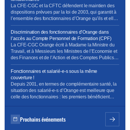
Orange et la CFTC continuent de se […]
La CFE-CGC et la CFTC défendent le maintien des
dispositions prévues par la loi de 2003, qui garantit à
l’ensemble des fonctionnaires d’Orange qu’ils et elles
garderont leur statut jusqu’à la fin de leur activité.
Discrimination des fonctionnaires d’Orange dans
l’accès au Compte Personnel de Formation (CPF)
La CFE-CGC Orange écrit à Madame la Ministre du
Travail, et à Messieurs les Ministres de l’Economie et
des Finances et de l’Action et des Comptes Publics
La « loi pour la liberté de choisir son avenir
professionnel » du 05 septembre 2018, qui a pour
Fonctionnaires et salarié-e-s sous la même
ambition une nouvelle société de compétences,
couverture !
réforme la formation professionnelle en promettant,
Depuis 2001, en termes de complémentaire santé, la
[…]
situation des salarié-e-s d’Orange est meilleure que
celle des fonctionnaires : les premiers bénéficient
d’un contrat collectif obligatoire, dont 60% des
cotisations sont pris en charge par l’entreprise ; les
seconds, s’ils le souhaitent, s’assurent
Prochains événements
individuellement et payent 100% des cotisations,
moins l’aide forfaitaire de 450 € bruts annuels