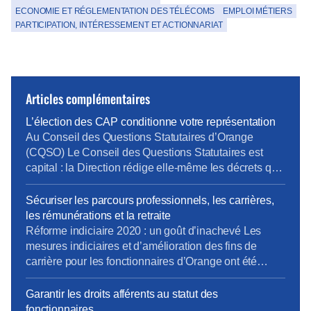
ECONOMIE ET RÉGLEMENTATION DES TÉLÉCOMS
EMPLOI MÉTIERS
PARTICIPATION, INTÉRESSEMENT ET ACTIONNARIAT
Articles complémentaires
L’élection des CAP conditionne votre représentation
Au Conseil des Questions Statutaires d’Orange
(CQSO) Le Conseil des Questions Statutaires est
capital : la Direction rédige elle-même les décrets qui
s’appliquent aux fonctionnaires de l’entreprise, avant
validation par le Ministère. La CFE-CGC et la CFTC
Sécuriser les parcours professionnels, les carrières,
dénoncent ce fonctionnement, qui constitue une
les rémunérations et la retraite
atteinte à un principe fondamental du droit : nul ne
Réforme indiciaire 2020 : un goût d’inachevé Les
devrait être à la […]
mesures indiciaires et d’amélioration des fins de
carrière pour les fonctionnaires d’Orange ont été
mises en place en décembre 2020, un an après la
Fonction Publique d’État… et en laissant de côté les
Garantir les droits afférents au statut des
statuts de fonction (IV.3 et au-delà). La CFE-CGC
fonctionnaires