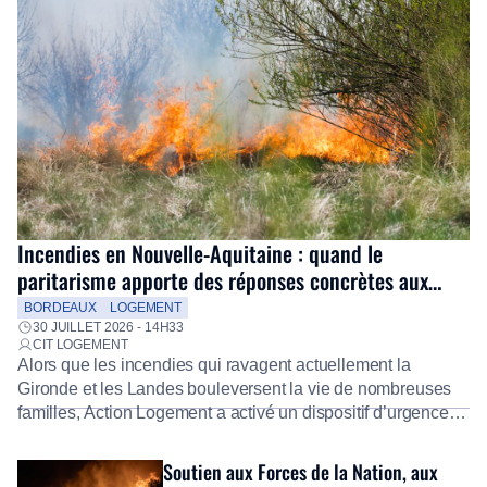
Incendies en Nouvelle-Aquitaine : quand le
paritarisme apporte des réponses concrètes aux
salariés
BORDEAUX
LOGEMENT
30 JUILLET 2026 - 14H33
CIT LOGEMENT
Alors que les incendies qui ravagent actuellement la
Gironde et les Landes bouleversent la vie de nombreuses
familles, Action Logement a activé un dispositif d’urgence
exceptionnel pour accompagner les salariés sinistrés.
Fidèle à sa mission d’utilité sociale, le Groupe mobilise
Soutien aux Forces de la Nation, aux
immédiatement ses équipes afin de proposer un diagnostic