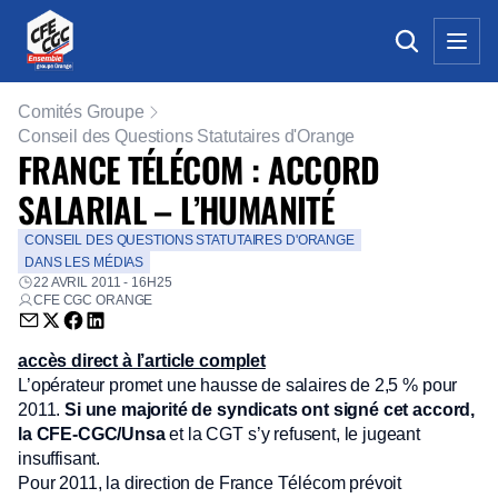
Comités Groupe
Conseil des Questions Statutaires d'Orange
FRANCE TÉLÉCOM : ACCORD
SALARIAL – L’HUMANITÉ
CONSEIL DES QUESTIONS STATUTAIRES D'ORANGE
DANS LES MÉDIAS
22 AVRIL 2011 - 16H25
CFE CGC ORANGE
Envoyer par email (nouvelle fenêtre)
Partager sur Twitter (nouvelle fenêtre)
Partager sur Facebook (nouvelle fenêtre)
Partager sur LinkedIn (nouvelle fenêtre)
accès direct à l’article complet
L’opérateur promet une hausse de salaires de 2,5 % pour
2011.
Si une majorité de syndicats ont signé cet accord,
la CFE-CGC/Unsa
et la CGT s’y refusent, le jugeant
insuffisant.
Pour 2011, la direction de France Télécom prévoit