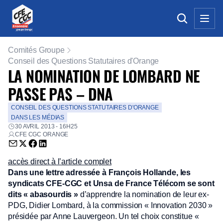
Comités Groupe
Conseil des Questions Statutaires d'Orange
LA NOMINATION DE LOMBARD NE
PASSE PAS – DNA
CONSEIL DES QUESTIONS STATUTAIRES D'ORANGE
DANS LES MÉDIAS
30 AVRIL 2013 - 16H25
CFE CGC ORANGE
Envoyer par email (nouvelle fenêtre)
Partager sur Twitter (nouvelle fenêtre)
Partager sur Facebook (nouvelle fenêtre)
Partager sur LinkedIn (nouvelle fenêtre)
accès direct à l’article complet
Dans une lettre adressée à François Hollande, les
syndicats CFE-CGC et Unsa de France Télécom se sont
dits « abasourdis »
d’apprendre la nomination de leur ex-
PDG, Didier Lombard, à la commission « Innovation 2030 »
présidée par Anne Lauvergeon. Un tel choix constitue «