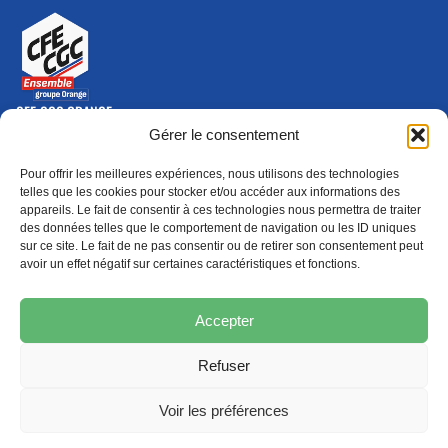
CFE-CGC ORANGE
10-12 rue Saint Amand, 75015 Paris Cedex 15
Gérer le consentement
(nouvelle fenêtre)
Nous contacter
Pour offrir les meilleures expériences, nous utilisons des technologies
01 46 79 28 74
telles que les cookies pour stocker et/ou accéder aux informations des
appareils. Le fait de consentir à ces technologies nous permettra de traiter
S'ABONNER
ADHÉRER
des données telles que le comportement de navigation ou les ID uniques
(NOUVELLE FENÊTRE)
sur ce site. Le fait de ne pas consentir ou de retirer son consentement peut
avoir un effet négatif sur certaines caractéristiques et fonctions.
Épargne
Formation
(nouvelle fenêtre)
(nouvelle fenêtre)
Accepter
Refuser
MENTIONS LÉGALES
PROTECTION DES DONNÉES
POLITIQUE DE COOKIES
Voir les préférences
© 2026 CFE-CGC Orange