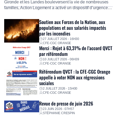
Gironde et les Landes bouleversent la vie de nombreuses
familles, Action Logement a activé un dispositif d’urgence
exceptionnel pour accompagner les salariés sinistrés.
Fidèle à sa mission d’utilité sociale, le Groupe mobilise
Soutien aux Forces de la Nation, aux
immédiatement ses équipes afin de proposer un diagnostic
populations et aux salariés impactés
personnalisé, des aides financières pour faire face aux
par les incendies
premières dépenses, […]
27 JUILLET 2026 - 16H30
CFE-CGC ORANGE
Merci : Rejet à 63,31% de l’accord QVCT
par référendum
10 JUILLET 2026 - 06H39
CFE-CGC ORANGE
Référendum QVCT : la CFE-CGC Orange
appelle à voter NON aux régressions
sociales
2 JUILLET 2026 - 15H00
CFE-CGC ORANGE
Revue de presse de juin 2026
23 JUIN 2026 - 07H57
STÉPHANIE CRESPIN