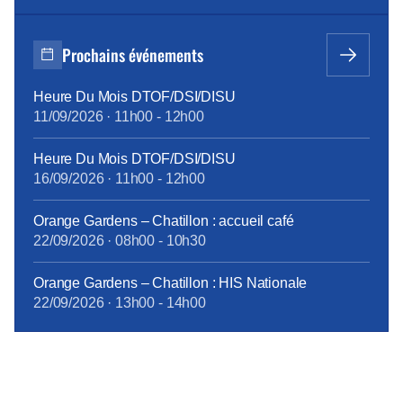
d’un contrat collectif obligatoire, dont 60% des
cotisations sont pris en charge par l’entreprise ; les
seconds, s’ils le souhaitent, s’assurent
Prochains événements
individuellement et payent 100% des cotisations,
moins l’aide forfaitaire de 450 € bruts annuels
Heure Du Mois DTOF/DSI/DISU
introduite en février 2015. Cette différence de
11/09/2026
·
11h00
-
12h00
traitement touche à sa fin, grâce à la ténacité de la
CFE-CGC Orange : à compter du 1er janvier 2018,
Heure Du Mois DTOF/DSI/DISU
tous les personnels bénéficieront des mêmes
16/09/2026
·
11h00
-
12h00
garanties.
tract_complémentaire_santé_octobre2017.pdf
Orange Gardens – Chatillon : accueil café
22/09/2026
·
08h00
-
10h30
Orange Gardens – Chatillon : HIS Nationale
22/09/2026
·
13h00
-
14h00