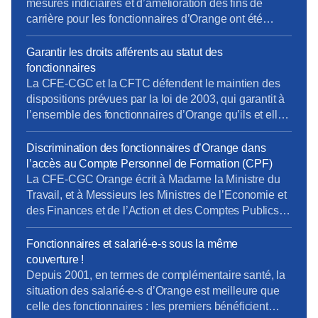
devrait être à la […]
mesures indiciaires et d’amélioration des fins de
carrière pour les fonctionnaires d’Orange ont été
mises en place en décembre 2020, un an après la
Fonction Publique d’État… et en laissant de côté les
Garantir les droits afférents au statut des
statuts de fonction (IV.3 et au-delà). La CFE-CGC
fonctionnaires
Orange et la CFTC continuent de se […]
La CFE-CGC et la CFTC défendent le maintien des
dispositions prévues par la loi de 2003, qui garantit à
l’ensemble des fonctionnaires d’Orange qu’ils et elles
garderont leur statut jusqu’à la fin de leur activité.
Discrimination des fonctionnaires d’Orange dans
l’accès au Compte Personnel de Formation (CPF)
La CFE-CGC Orange écrit à Madame la Ministre du
Travail, et à Messieurs les Ministres de l’Economie et
des Finances et de l’Action et des Comptes Publics
La « loi pour la liberté de choisir son avenir
professionnel » du 05 septembre 2018, qui a pour
Fonctionnaires et salarié-e-s sous la même
ambition une nouvelle société de compétences,
couverture !
réforme la formation professionnelle en promettant,
Depuis 2001, en termes de complémentaire santé, la
[…]
situation des salarié-e-s d’Orange est meilleure que
celle des fonctionnaires : les premiers bénéficient