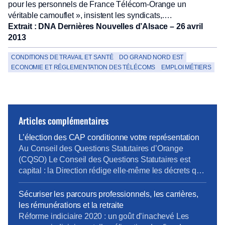
pour les personnels de France Télécom-Orange un
véritable camouflet », insistent les syndicats,….
Extrait : DNA Dernières Nouvelles d’Alsace – 26 avril
2013
CONDITIONS DE TRAVAIL ET SANTÉ
DO GRAND NORD EST
ECONOMIE ET RÉGLEMENTATION DES TÉLÉCOMS
EMPLOI MÉTIERS
Articles complémentaires
L’élection des CAP conditionne votre représentation
Au Conseil des Questions Statutaires d’Orange
(CQSO) Le Conseil des Questions Statutaires est
capital : la Direction rédige elle-même les décrets qui
s’appliquent aux fonctionnaires de l’entreprise, avant
validation par le Ministère. La CFE-CGC et la CFTC
Sécuriser les parcours professionnels, les carrières,
dénoncent ce fonctionnement, qui constitue une
les rémunérations et la retraite
atteinte à un principe fondamental du droit : nul ne
Réforme indiciaire 2020 : un goût d’inachevé Les