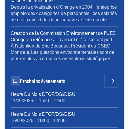
salariés de droit privé
emploie deux catégories de personnels […]
Depuis la privatisation d’Orange en 2004, l’entreprise
emploie deux catégories de personnels : des salariés
de droit privé et des fonctionnaires. Cette double
composante rend nécessaire une distinction claire
des périmètres électoraux, notamment pour
Création de la Commission Environnement de l’UES
déterminer la représentativité syndicale au regard de
Orange en référence à l’avenant n°4 à l’accord portant
la convention collective des télécommunications. Or,
sur le dialogue social au sein de l’UES Orange _
À l’attention de Eric Bousquet Président du CSEC
à l’issue des élections professionnelles de novembre
document du 24 octobre 2023
Monsieur, Les questions environnementales sont de
2023, […]
plus en plus au cœur des orientations stratégiques
des entreprises. Orange est bien sûr très concernée
par ces questions et comme l’a mentionné Mr JF
Fallacher dans le Live « Lancement du programme
Prochains événements
Carbone » du 6/12 dernier, « c’est une priorité
absolue […]
Heure Du Mois DTOF/DSI/DISU
11/09/2026
·
11h00
-
12h00
Heure Du Mois DTOF/DSI/DISU
16/09/2026
·
11h00
-
12h00