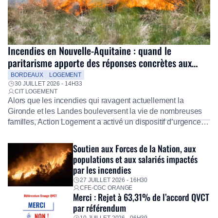
Incendies en Nouvelle-Aquitaine : quand le
paritarisme apporte des réponses concrètes aux
salariés
BORDEAUX
LOGEMENT
30 JUILLET 2026 - 14H33
CIT LOGEMENT
Alors que les incendies qui ravagent actuellement la
Gironde et les Landes bouleversent la vie de nombreuses
familles, Action Logement a activé un dispositif d’urgence
exceptionnel pour accompagner les salariés sinistrés.
Fidèle à sa mission d’utilité sociale, le Groupe mobilise
Soutien aux Forces de la Nation, aux
immédiatement ses équipes afin de proposer un diagnostic
populations et aux salariés impactés
personnalisé, des aides financières pour faire face aux
par les incendies
premières dépenses, […]
27 JUILLET 2026 - 16H30
CFE-CGC ORANGE
Merci : Rejet à 63,31% de l’accord QVCT
par référendum
10 JUILLET 2026 - 06H39