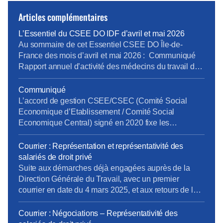
Articles complémentaires
L’Essentiel du CSEE DO IDF d’avril et mai 2026
Au sommaire de cet Essentiel CSEE DO Île-de-
France des mois d’avril et mai 2026 : Communiqué
Rapport annuel d’activité des médecins du travail de
la DO IDF pour 2025 Bilan Plan de Développement
des Compétences 2025 pour la DO IDF Approbation
Communiqué
des comptes annuels du CSEE DO IDF pour 2025
L’accord de gestion CSEE/CSEC (Comité Social
Retour d’expérience sur le projet […]
Economique d’Etablissement / Comité Social
Economique Central) signé en 2020 fixe les
prestations, les services et leur financement entre le
CSEE et le CSEC. Chaque année, les CSEE versent
Courrier : Représentation et représentativité des
au CSEC 20,25% de leur budget pour la gestion des
salariés de droit privé
activités (prestations enfance, solidarité, retraites,
Suite aux démarches déjà engagées auprès de la
gestion des comptes salarié, etc.…). Cet […]
Direction Générale du Travail, avec un premier
courrier en date du 4 mars 2025, et aux retours de la
Direction Générale du Travail, la CFE-CGC Orange a
transmis un nouveau courrier. Rappel du contexte :
Courrier : Négociations – Représentativité des
Depuis la privatisation d’Orange en 2004, l’entreprise