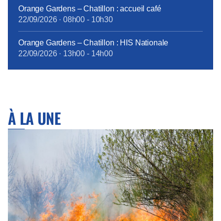
Orange Gardens – Chatillon : accueil café
22/09/2026
·
08h00
-
10h30
Orange Gardens – Chatillon : HIS Nationale
22/09/2026
·
13h00
-
14h00
À LA UNE