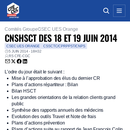
Comités Groupe
CSEC UES Orange
CNSHSCT DES 18 ET 19 JUIN 2014
CSEC UES ORANGE
CSSCTC/CPRPPST/CNPS
5 JUIN 2014 - 18H32
RS CFE-CGC
Envoyer par email (nouvelle fenêtre)
Partager sur Twitter (nouvelle fenêtre)
Partager sur Facebook (nouvelle fenêtre)
Partager sur LinkedIn (nouvelle fenêtre)
L’odre du jour était le suivant :
Mise à l’approbation des élus du dernier CR
Plans d’actions répartiteur : Bilan
Bilan HSCT
Les grandes orientations de la relation clients grand
public
Synthèse des rapports annuels des médecins
Evolution des outils Travel et Note de frais
Plans d’actions prévention
Plans d’actions suite au rapport de Jean François Colin