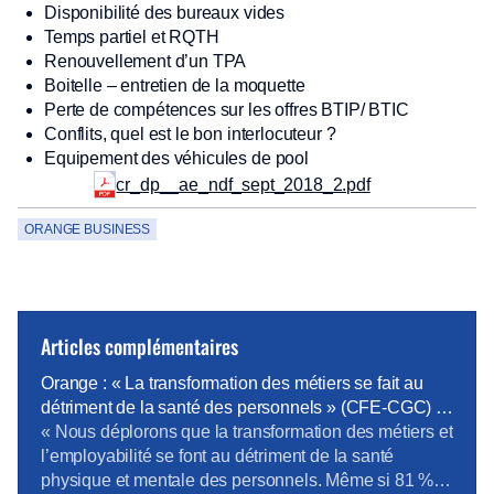
Disponibilité des bureaux vides
Temps partiel et RQTH
Renouvellement d’un TPA
Boitelle – entretien de la moquette
Perte de compétences sur les offres BTIP/ BTIC
Conflits, quel est le bon interlocuteur ?
Equipement des véhicules de pool
cr_dp__ae_ndf_sept_2018_2.pdf
ORANGE BUSINESS
Articles complémentaires
Orange : « La transformation des métiers se fait au
détriment de la santé des personnels » (CFE-CGC) –
News tank RH Management
« Nous déplorons que la transformation des métiers et
l’employabilité se font au détriment de la santé
physique et mentale des personnels. Même si 81 %