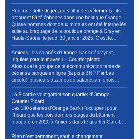
des formations portent sur les compétences métier,
force est de constater que notre bassin d’emploi est
Pour une dette de jeu, ou s’offrir des vêtements : ils
“pauvre” en opportunités d’évolution vers les métiers
braquent 89 téléphones dans une boutique Orange –
de l’IA, de la data, du cloud et […]
France 3 région
Quatre hommes dont deux mineurs ont été interpellés
suite au braquage de la boutique orange à Gray en
Haute-Saône, le jeudi 30 janvier 2025. C’est le
second braquage subi par ce magasin. Deux des
malfrats viennent d’être condamnés. Des hommes
Amiens : les salariés d’Orange Bank débrayent,
cagoulés. La scène dure quelques minutes à peine.
inquiets pour leur avenir – Courrier picard
Jeudi 30 janvier vers 10h, quatre individus […]
Alors que le groupe de télécommunication tente de
céder sa banque en ligne (la piste BNP Paribas
circule), plusieurs dizaines de salariés amiénois
d’Orange Bank ont cessé le travail, mardi 27 juin
2023, en fin de matinée. […]Mardi 27 juin, plusieurs
La Picardie veut garder son quartier d’Orange –
dizaines de salariés, inquiets du devenir de
Courrier Picard
l’entreprise et du manque d’informations concernant
Les 180 salariés d’Orange Bank n’occupent pour
leur […]
l’heure que les trois derniers étages du bâtiment
inauguré en 2020 à Amiens dans le quartier Gare-La-
Vallée. Sébastien Crozier, président national du
syndicat CFE-CGC d’Orange, était ce jeudi de
Rien n’est permanent, sauf le changement