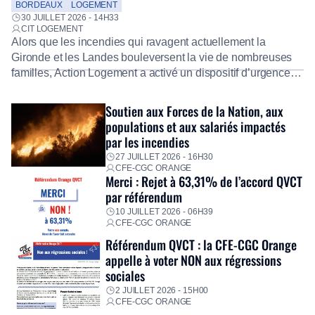
salariés
BORDEAUX
LOGEMENT
30 JUILLET 2026 - 14H33
CIT LOGEMENT
Alors que les incendies qui ravagent actuellement la
Gironde et les Landes bouleversent la vie de nombreuses
familles, Action Logement a activé un dispositif d’urgence
exceptionnel pour accompagner les salariés sinistrés.
Fidèle à sa mission d’utilité sociale, le Groupe mobilise
Soutien aux Forces de la Nation, aux
immédiatement ses équipes afin de proposer un diagnostic
populations et aux salariés impactés
personnalisé, des aides financières pour faire face aux
par les incendies
premières dépenses, […]
27 JUILLET 2026 - 16H30
CFE-CGC ORANGE
Merci : Rejet à 63,31% de l’accord QVCT
par référendum
10 JUILLET 2026 - 06H39
CFE-CGC ORANGE
Référendum QVCT : la CFE-CGC Orange
appelle à voter NON aux régressions
sociales
2 JUILLET 2026 - 15H00
CFE-CGC ORANGE