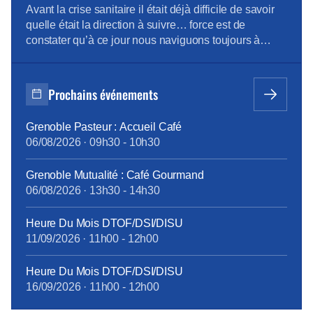
passage à Amiens pour rencontrer les salariés et
Avant la crise sanitaire il était déjà difficile de savoir
évoquer quelques dossiers locaux. Alors que les
quelle était la direction à suivre… force est de
services et les effectifs […]
constater qu’à ce jour nous naviguons toujours à
vue… dans une mer agitée ! Modèle de Vente pas si
modèle ! Penser le changement plutôt que de
changer le pansement ! Envie d’en savoir davantage
Prochains événements
? […]
Grenoble Pasteur : Accueil Café
06/08/2026
·
09h30
-
10h30
Grenoble Mutualité : Café Gourmand
06/08/2026
·
13h30
-
14h30
Heure Du Mois DTOF/DSI/DISU
11/09/2026
·
11h00
-
12h00
Heure Du Mois DTOF/DSI/DISU
16/09/2026
·
11h00
-
12h00