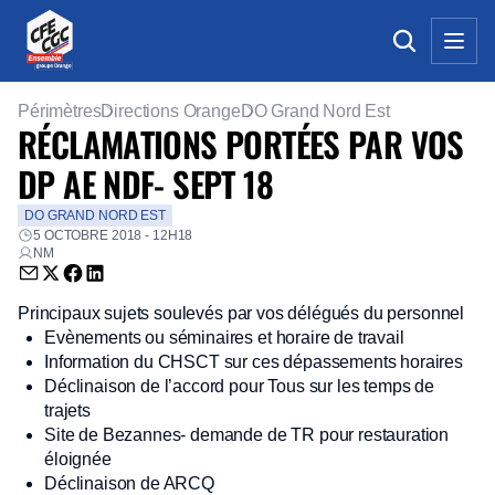
Périmètres
Directions Orange
DO Grand Nord Est
RÉCLAMATIONS PORTÉES PAR VOS
DP AE NDF- SEPT 18
DO GRAND NORD EST
5 OCTOBRE 2018 - 12H18
NM
Envoyer par email (nouvelle fenêtre)
Partager sur Twitter (nouvelle fenêtre)
Partager sur Facebook (nouvelle fenêtre)
Partager sur LinkedIn (nouvelle fenêtre)
Principaux sujets soulevés par vos délégués du personnel
Evènements ou séminaires et horaire de travail
Information du CHSCT sur ces dépassements horaires
Déclinaison de l’accord pour Tous sur les temps de
trajets
Site de Bezannes- demande de TR pour restauration
éloignée
Déclinaison de ARCQ