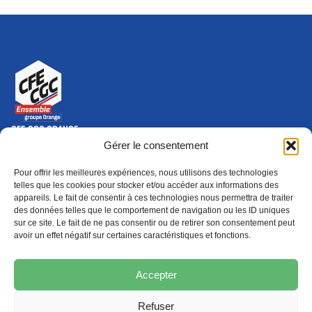
CFE-CGC ORANGE
10-12 rue Saint Amand, 75015 Paris Cedex 15
Gérer le consentement
(nouvelle fenêtre)
Nous contacter
Pour offrir les meilleures expériences, nous utilisons des technologies
01 46 79 28 74
telles que les cookies pour stocker et/ou accéder aux informations des
appareils. Le fait de consentir à ces technologies nous permettra de traiter
S'ABONNER
ADHÉRER
des données telles que le comportement de navigation ou les ID uniques
(NOUVELLE FENÊTRE)
sur ce site. Le fait de ne pas consentir ou de retirer son consentement peut
avoir un effet négatif sur certaines caractéristiques et fonctions.
Épargne
Formation
(nouvelle fenêtre)
(nouvelle fenêtre)
Accepter
Refuser
MENTIONS LÉGALES