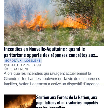
Incendies en Nouvelle-Aquitaine : quand le
paritarisme apporte des réponses concrètes aux
salariés
BORDEAUX
LOGEMENT
30 JUILLET 2026 - 14H33
CIT LOGEMENT
Alors que les incendies qui ravagent actuellement la
Gironde et les Landes bouleversent la vie de nombreuses
familles, Action Logement a activé un dispositif d’urgence
exceptionnel pour accompagner les salariés sinistrés.
Fidèle à sa mission d’utilité sociale, le Groupe mobilise
Soutien aux Forces de la Nation, aux
immédiatement ses équipes afin de proposer un diagnostic
populations et aux salariés impactés
personnalisé, des aides financières pour faire face aux
par les incendies