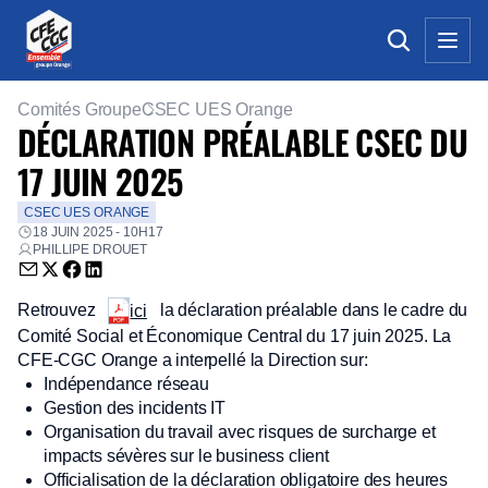
Comités Groupe
CSEC UES Orange
DÉCLARATION PRÉALABLE CSEC DU
17 JUIN 2025
CSEC UES ORANGE
18 JUIN 2025 - 10H17
PHILLIPE DROUET
Envoyer par email (nouvelle fenêtre)
Partager sur Twitter (nouvelle fenêtre)
Partager sur Facebook (nouvelle fenêtre)
Partager sur LinkedIn (nouvelle fenêtre)
Retrouvez
la déclaration préalable dans le cadre du
ici
Comité Social et Économique Central du 17 juin 2025. La
CFE-CGC Orange a interpellé la Direction sur:
Indépendance réseau
Gestion des incidents IT
Organisation du travail avec risques de surcharge et
impacts sévères sur le business client
Officialisation de la déclaration obligatoire des heures