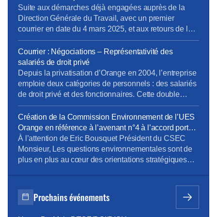
activités (prestations enfance, solidarité, retraites,
Suite aux démarches déjà engagées auprès de la
gestion des comptes salarié, etc.…). Cet […]
Direction Générale du Travail, avec un premier
courrier en date du 4 mars 2025, et aux retours de la
Direction Générale du Travail, la CFE-CGC Orange a
transmis un nouveau courrier. Rappel du contexte :
Courrier : Négociations – Représentativité des
Depuis la privatisation d’Orange en 2004, l’entreprise
salariés de droit privé
emploie deux catégories de personnels […]
Depuis la privatisation d’Orange en 2004, l’entreprise
emploie deux catégories de personnels : des salariés
de droit privé et des fonctionnaires. Cette double
composante rend nécessaire une distinction claire
des périmètres électoraux, notamment pour
Création de la Commission Environnement de l’UES
déterminer la représentativité syndicale au regard de
Orange en référence à l’avenant n°4 à l’accord portant
la convention collective des télécommunications. Or,
sur le dialogue social au sein de l’UES Orange _
À l’attention de Eric Bousquet Président du CSEC
à l’issue des élections professionnelles de novembre
document du 24 octobre 2023
Monsieur, Les questions environnementales sont de
2023, […]
plus en plus au cœur des orientations stratégiques
des entreprises. Orange est bien sûr très concernée
par ces questions et comme l’a mentionné Mr JF
Fallacher dans le Live « Lancement du programme
Prochains événements
Carbone » du 6/12 dernier, « c’est une priorité
absolue […]