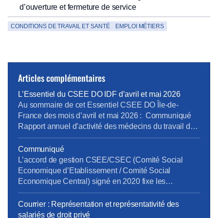
d’ouverture et fermeture de service
CONDITIONS DE TRAVAIL ET SANTÉ
EMPLOI MÉTIERS
Articles complémentaires
L’Essentiel du CSEE DO IDF d’avril et mai 2026
Au sommaire de cet Essentiel CSEE DO Île-de-
France des mois d’avril et mai 2026 : Communiqué
Rapport annuel d’activité des médecins du travail de
la DO IDF pour 2025 Bilan Plan de Développement
des Compétences 2025 pour la DO IDF Approbation
Communiqué
des comptes annuels du CSEE DO IDF pour 2025
L’accord de gestion CSEE/CSEC (Comité Social
Retour d’expérience sur le projet […]
Economique d’Etablissement / Comité Social
Economique Central) signé en 2020 fixe les
prestations, les services et leur financement entre le
CSEE et le CSEC. Chaque année, les CSEE versent
Courrier : Représentation et représentativité des
au CSEC 20,25% de leur budget pour la gestion des
salariés de droit privé