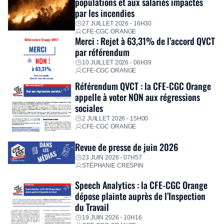
populations et aux salariés impactés
personnalisé, des aides financières pour faire face aux
par les incendies
premières dépenses, […]
27 JUILLET 2026 - 16H30
CFE-CGC ORANGE
Merci : Rejet à 63,31% de l’accord QVCT
par référendum
10 JUILLET 2026 - 06H39
CFE-CGC ORANGE
Référendum QVCT : la CFE-CGC Orange
appelle à voter NON aux régressions
sociales
2 JUILLET 2026 - 15H00
CFE-CGC ORANGE
Revue de presse de juin 2026
23 JUIN 2026 - 07H57
STÉPHANIE CRESPIN
Speech Analytics : la CFE-CGC Orange
dépose plainte auprès de l’Inspection
du Travail
19 JUIN 2026 - 10H16