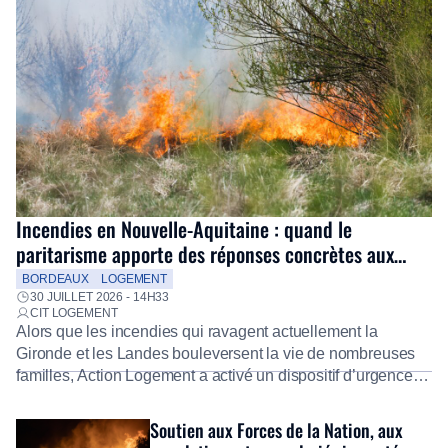
Incendies en Nouvelle-Aquitaine : quand le
paritarisme apporte des réponses concrètes aux
salariés
BORDEAUX
LOGEMENT
30 JUILLET 2026 - 14H33
CIT LOGEMENT
Alors que les incendies qui ravagent actuellement la
Gironde et les Landes bouleversent la vie de nombreuses
familles, Action Logement a activé un dispositif d’urgence
exceptionnel pour accompagner les salariés sinistrés.
Fidèle à sa mission d’utilité sociale, le Groupe mobilise
Soutien aux Forces de la Nation, aux
immédiatement ses équipes afin de proposer un diagnostic