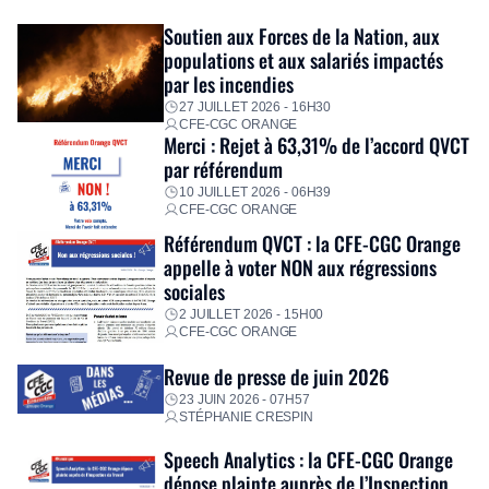
exceptionnel pour accompagner les salariés sinistrés.
Fidèle à sa mission d’utilité sociale, le Groupe mobilise
Soutien aux Forces de la Nation, aux
immédiatement ses équipes afin de proposer un diagnostic
populations et aux salariés impactés
personnalisé, des aides financières pour faire face aux
par les incendies
premières dépenses, […]
27 JUILLET 2026 - 16H30
CFE-CGC ORANGE
Merci : Rejet à 63,31% de l’accord QVCT
par référendum
10 JUILLET 2026 - 06H39
CFE-CGC ORANGE
Référendum QVCT : la CFE-CGC Orange
appelle à voter NON aux régressions
sociales
2 JUILLET 2026 - 15H00
CFE-CGC ORANGE
Revue de presse de juin 2026
23 JUIN 2026 - 07H57
STÉPHANIE CRESPIN
Speech Analytics : la CFE-CGC Orange
dépose plainte auprès de l’Inspection