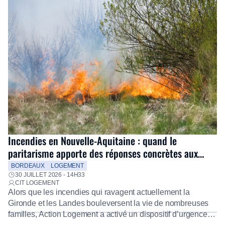
Incendies en Nouvelle-Aquitaine : quand le
paritarisme apporte des réponses concrètes aux
salariés
BORDEAUX
LOGEMENT
30 JUILLET 2026 - 14H33
CIT LOGEMENT
Alors que les incendies qui ravagent actuellement la
Gironde et les Landes bouleversent la vie de nombreuses
familles, Action Logement a activé un dispositif d’urgence