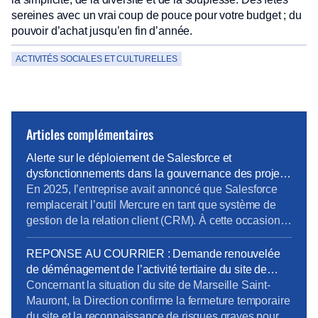
sereines avec un vrai coup de pouce pour votre budget ; du
pouvoir d’achat jusqu’en fin d’année.
ACTIVITÉS SOCIALES ET CULTURELLES
Articles complémentaires
Alerte sur le déploiement de Salesforce et
dysfonctionnements dans la gouvernance des projets
métiers
En 2025, l’entreprise avait annoncé que Salesforce
remplacerait l’outil Mercure en tant que système de
gestion de la relation client (CRM). À cette occasion,
la Direction Pro-PME et la Direction du Système
d’Information (DSI) avaient sollicité chaque métier
REPONSE AU COURRIER : Demande renouvelée
pour élaborer un cahier des charges rigoureux,
de déménagement de l’activité tertiaire du site de
destiné à prendre en compte les besoins terrain
Marseille Saint-Mauront
Concernant la situation du site de Marseille Saint-
spécifiques de […]
Mauront, la Direction confirme la fermeture temporaire
du site et la reconnaissance de risques graves pour la