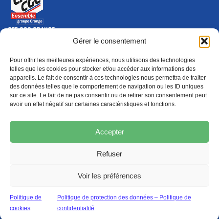
CFE-CGC ORANGE
10-12 rue Saint Amand, 75015 Paris Cedex 15
Gérer le consentement
(nouvelle fenêtre)
Nous contacter
Pour offrir les meilleures expériences, nous utilisons des technologies
01 46 79 28 74
telles que les cookies pour stocker et/ou accéder aux informations des
appareils. Le fait de consentir à ces technologies nous permettra de traiter
S'ABONNER
ADHÉRER
des données telles que le comportement de navigation ou les ID uniques
(NOUVELLE FENÊTRE)
sur ce site. Le fait de ne pas consentir ou de retirer son consentement peut
avoir un effet négatif sur certaines caractéristiques et fonctions.
Épargne
Formation
(nouvelle fenêtre)
(nouvelle fenêtre)
Accepter
Refuser
MENTIONS LÉGALES
PROTECTION DES DONNÉES
POLITIQUE DE COOKIES
Voir les préférences
© 2026 CFE-CGC Orange
Politique de
Politique de protection des données – Politique de
cookies
confidentialité