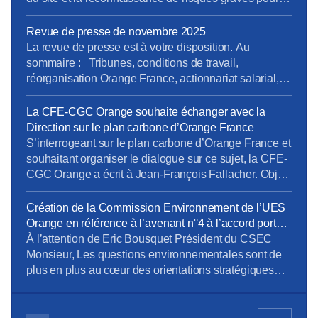
sécurité des salariés, mais ne répond pas à
l’exigence essentielle formulée par la CFE-CGC
Revue de presse de novembre 2025
Orange : une décision claire et définitive sur le non-
La revue de presse est à votre disposition. Au
retour des activités tertiaires. {loadmoduleid 245}
sommaire : Tribunes, conditions de travail,
reponse_courrier_cfe-cgc_saint-mauront_9janv26.pdf
réorganisation Orange France, actionnariat salarial,
Retrouvez le […]
vente SFR, opérateurs satellitaires. Pour la consulter :
revue de presse de novembre Pour vous abonner
La CFE-CGC Orange souhaite échanger avec la
gratuitement : s’abonner Vous pouvez lire les articles
Direction sur le plan carbone d’Orange France
au fil de leur publication en rubrique Revue de
S’interrogeant sur le plan carbone d’Orange France et
presse, mais […]
souhaitant organiser le dialogue sur ce sujet, la CFE-
CGC Orange a écrit à Jean-François Fallacher. Objet
: programme Orange Carbone d’Orange France et
lancement d’une offre de Smart TV pour les Jeux
Création de la Commission Environnement de l’UES
Olympiques de Paris Monsieur, En décembre dernier,
Orange en référence à l’avenant n°4 à l’accord portant
vous avez présenté le lancement du programme
sur le dialogue social au sein de l’UES Orange _
À l’attention de Eric Bousquet Président du CSEC
carbone […]
document du 24 octobre 2023
Monsieur, Les questions environnementales sont de
plus en plus au cœur des orientations stratégiques
des entreprises. Orange est bien sûr très concernée
par ces questions et comme l’a mentionné Mr JF
Fallacher dans le Live « Lancement du programme