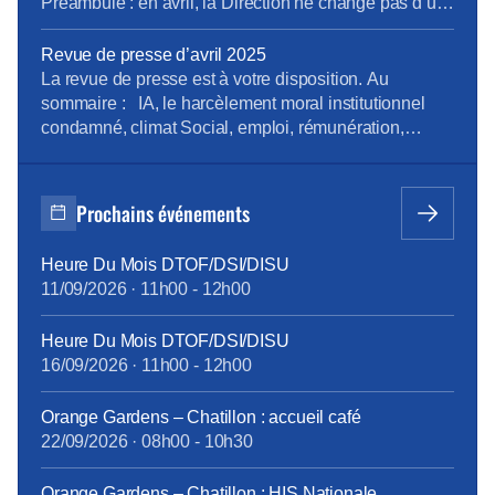
Préambule : en avril, la Direction ne change pas d’un
fil. La tension en 2500 pages (enquête du CNPS) Les
médecins alertent …Encore ! (rapport des médecins
Revue de presse d’avril 2025
du travail) A Caen, un inventaire à la Prévert Atalante
La revue de presse est à votre disposition. Au
: où sont les […]
sommaire : IA, le harcèlement moral institutionnel
condamné, climat Social, emploi, rémunération,
boutiques, en région Pour la consulter : revue de
presse d’avril Pour vous abonner gratuitement :
s’abonner Vous pouvez lire les articles au fil de leur
Prochains événements
publication en rubrique Revue de presse, mais aussi
[…]
Heure Du Mois DTOF/DSI/DISU
11/09/2026
·
11h00
-
12h00
Heure Du Mois DTOF/DSI/DISU
16/09/2026
·
11h00
-
12h00
Orange Gardens – Chatillon : accueil café
22/09/2026
·
08h00
-
10h30
Orange Gardens – Chatillon : HIS Nationale