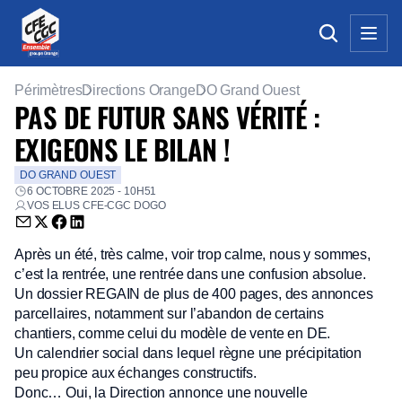
Périmètres
Directions Orange
DO Grand Ouest
PAS DE FUTUR SANS VÉRITÉ :
EXIGEONS LE BILAN !
DO GRAND OUEST
6 OCTOBRE 2025 - 10H51
VOS ELUS CFE-CGC DOGO
Envoyer par email (nouvelle fenêtre)
Partager sur Twitter (nouvelle fenêtre)
Partager sur Facebook (nouvelle fenêtre)
Partager sur LinkedIn (nouvelle fenêtre)
Après un été, très calme, voir trop calme, nous y sommes,
c’est la rentrée, une rentrée dans une confusion absolue.
Un dossier REGAIN de plus de 400 pages, des annonces
parcellaires, notamment sur l’abandon de certains
chantiers, comme celui du modèle de vente en DE.
Un calendrier social dans lequel règne une précipitation
peu propice aux échanges constructifs.
Donc… Oui, la Direction annonce une nouvelle