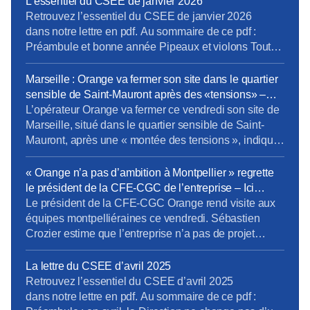
L’essentiel du CSEE de janvier 2026
Retrouvez l’essentiel du CSEE de janvier 2026
dans notre lettre en pdf. Au sommaire de ce pdf :
Préambule et bonne année Pipeaux et violons Tout
va bien madame la marquise Cro-Magnon et
Neandertal Prochain CSEE pour vos élus du 24 au
Marseille : Orange va fermer son site dans le quartier
26 mars.
sensible de Saint-Mauront après des «tensions» –
Europe 1
L’opérateur Orange va fermer ce vendredi son site de
Marseille, situé dans le quartier sensible de Saint-
Mauront, après une « montée des tensions », indique
la direction régionale du groupe. Environ 1.000
personnes travaillent dans ces locaux de la cité
« Orange n’a pas d’ambition à Montpellier » regrette
phocéenne. L’entreprise attend « un retour à une
le président de la CFE-CGC de l’entreprise – Ici
situation apaisée dans le quartier ». […]Les salariés
l’Herault
Le président de la CFE-CGC Orange rend visite aux
ont dû être […]
équipes montpelliéraines ce vendredi. Sébastien
Crozier estime que l’entreprise n’a pas de projet
ambitieux dans la métropole et que les salariés se
sentent oubliés. Sébastien Crozier, président national
La lettre du CSEE d’avril 2025
de la CFE-CGC Orange est dans l’Hérault ce
Retrouvez l’essentiel du CSEE d’avril 2025
vendredi pour rencontrer les 1.500 salariés qui
dans notre lettre en pdf. Au sommaire de ce pdf :
travaillent à Montpellier. […]