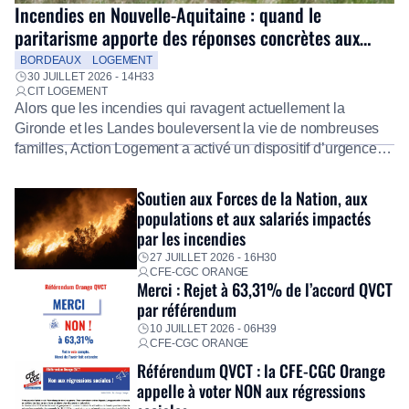
Incendies en Nouvelle-Aquitaine : quand le
paritarisme apporte des réponses concrètes aux
salariés
BORDEAUX
LOGEMENT
30 JUILLET 2026 - 14H33
CIT LOGEMENT
Alors que les incendies qui ravagent actuellement la
Gironde et les Landes bouleversent la vie de nombreuses
familles, Action Logement a activé un dispositif d’urgence
exceptionnel pour accompagner les salariés sinistrés.
Fidèle à sa mission d’utilité sociale, le Groupe mobilise
Soutien aux Forces de la Nation, aux
immédiatement ses équipes afin de proposer un diagnostic
populations et aux salariés impactés
personnalisé, des aides financières pour faire face aux
par les incendies
premières dépenses, […]
27 JUILLET 2026 - 16H30
CFE-CGC ORANGE
Merci : Rejet à 63,31% de l’accord QVCT
par référendum
10 JUILLET 2026 - 06H39
CFE-CGC ORANGE
Référendum QVCT : la CFE-CGC Orange
appelle à voter NON aux régressions