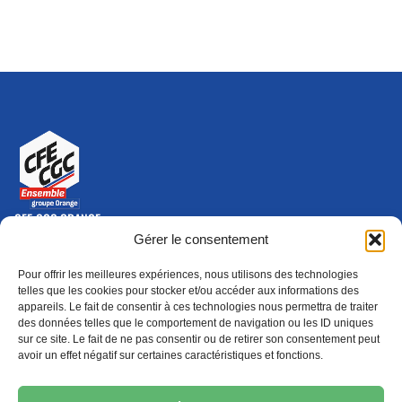
CFE-CGC ORANGE
10-12 rue Saint Amand, 75015 Paris Cedex 15
Gérer le consentement
(nouvelle fenêtre)
Nous contacter
Pour offrir les meilleures expériences, nous utilisons des technologies
01 46 79 28 74
telles que les cookies pour stocker et/ou accéder aux informations des
appareils. Le fait de consentir à ces technologies nous permettra de traiter
S'ABONNER
ADHÉRER
des données telles que le comportement de navigation ou les ID uniques
(NOUVELLE FENÊTRE)
sur ce site. Le fait de ne pas consentir ou de retirer son consentement peut
avoir un effet négatif sur certaines caractéristiques et fonctions.
Épargne
Formation
(nouvelle fenêtre)
(nouvelle fenêtre)