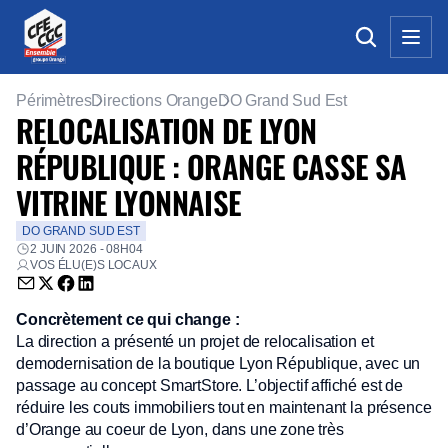
Périmètres
Directions Orange
DO Grand Sud Est
RELOCALISATION DE LYON
RÉPUBLIQUE : ORANGE CASSE SA
VITRINE LYONNAISE
DO GRAND SUD EST
2 JUIN 2026 - 08H04
VOS ÉLU(E)S LOCAUX
Envoyer par email (nouvelle fenêtre)
Partager sur Twitter (nouvelle fenêtre)
Partager sur Facebook (nouvelle fenêtre)
Partager sur LinkedIn (nouvelle fenêtre)
Concrètement ce qui change :
La direction a présenté un projet de relocalisation et
demodernisation de la boutique Lyon République, avec un
passage au concept SmartStore. L’objectif affiché est de
réduire les couts immobiliers tout en maintenant la présence
d’Orange au coeur de Lyon, dans une zone très