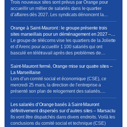
CFE-CGC d’Orange dénonce les décisions de sa
d’Orange à Marseille – La provence
Trois nouveaux sites sont prévus par Orange pour
direction. Lire l’article complet sur […]
accueillir un millier de salariés dans le quartier
d’affaires dès 2027. Les syndicats dénoncent la
logique de rentabilité menée au détriment des
salariés. Le syndicat CFE-CGC a dépêché ce mardi
Orange à Saint-Mauront : le groupe présente trois
28 avril son « numéro 1 », Sébastien Crozier, pour
sites marseillais pour un déménagement en 2027 –
qu’il rencontre la presse à Marseille après les
La provence
Le groupe de télécoms vise les quartiers de la Joliette
controverses autour du déménagement […]
et d’Arenc pour accueillir 1 100 salariés qui ont
basculé en télétravail après des problèmes de
sécurité autour de leur ancien site de Saint-Mauront
(3e). Orange refuse de commenter mais veut un
Saint-Mauront fermé, Orange mise sur quatre sites –
déménagement « au premier semestre 2027 ».
La Marseillaise
[…]Orange confirme « avoir présenté plusieurs
Lors d’un comité social et économique (CSE), ce
options dans le […]
mercredi 25 mars, la direction de l’entreprise a
présenté son plan de relogement des salariés.
[…]Éparpillés façon puzzle… Alors que les syndicats
n’ont eu de cesse de dénoncer les fermetures
Les salariés d’Orange basés à Saint-Mauront
successives des sites d’Orange au profit du campus
définitivement dispersés sur d’autres sites – Marsactu
Massalia, à Saint-Mauront , la direction de l’entreprise
Ils vont être dispatchés dans divers endroits. Voilà les
prévoit de […]
conclusions du comité social et technique (CSE)