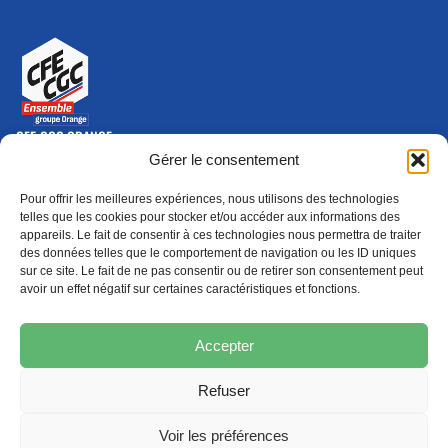
CFE-CGC ORANGE
10-12 rue Saint Amand, 75015 Paris Cedex 15
Gérer le consentement
(nouvelle fenêtre)
Nous contacter
Pour offrir les meilleures expériences, nous utilisons des technologies
01 46 79 28 74
telles que les cookies pour stocker et/ou accéder aux informations des
appareils. Le fait de consentir à ces technologies nous permettra de traiter
S'ABONNER
ADHÉRER
des données telles que le comportement de navigation ou les ID uniques
(NOUVELLE FENÊTRE)
sur ce site. Le fait de ne pas consentir ou de retirer son consentement peut
avoir un effet négatif sur certaines caractéristiques et fonctions.
Épargne
Formation
(nouvelle fenêtre)
(nouvelle fenêtre)
Accepter
Refuser
MENTIONS LÉGALES
PROTECTION DES DONNÉES
POLITIQUE DE COOKIES
Voir les préférences