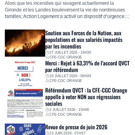
Alors que les incendies qui ravagent actuellement la
Gironde et les Landes bouleversent la vie de nombreuses
familles, Action Logement a activé un dispositif d’urgence
exceptionnel pour accompagner les salariés sinistrés.
Fidèle à sa mission d’utilité sociale, le Groupe mobilise
Soutien aux Forces de la Nation, aux
immédiatement ses équipes afin de proposer un diagnostic
populations et aux salariés impactés
personnalisé, des aides financières pour faire face aux
par les incendies
premières dépenses, […]
27 JUILLET 2026 - 16H30
CFE-CGC ORANGE
Merci : Rejet à 63,31% de l’accord QVCT
par référendum
10 JUILLET 2026 - 06H39
CFE-CGC ORANGE
Référendum QVCT : la CFE-CGC Orange
appelle à voter NON aux régressions
sociales
2 JUILLET 2026 - 15H00
CFE-CGC ORANGE
Revue de presse de juin 2026
23 JUIN 2026 - 07H57