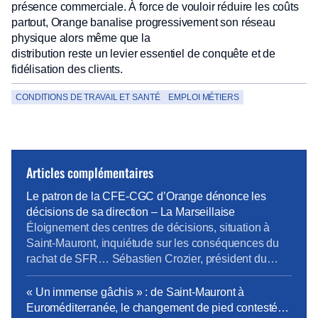
présence commerciale. À force de vouloir réduire les coûts
partout, Orange banalise progressivement son réseau
physique alors même que la
distribution reste un levier essentiel de conquête et de
fidélisation des clients.
CONDITIONS DE TRAVAIL ET SANTÉ
EMPLOI MÉTIERS
Articles complémentaires
Le patron de la CFE-CGC d’Orange dénonce les
décisions de sa direction – La Marseillaise
Éloignement des centres de décisions, situation à
Saint-Mauront, inquiétude sur les conséquences du
rachat de SFR… Sébastien Crozier, président du
syndicat CFE-CGC d’Orange, fait le point. Boutiques
ou sites techniques, les implantations d’Orange se
« Un immense gâchis » : de Saint-Mauront à
réduisent comme peau de chagrin. « Le patron de la
Euroméditerranée, le changement de pied contesté