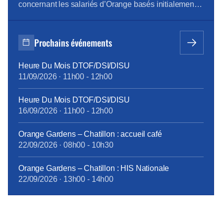
concernant les salariés d’Orange basés initialement
sur le site de Saint-Mauront, à Marseille, informe La
Marseillaise. La direction de l’entreprise envisage
donc de reloger les 1092 salariés concernés dans
Prochains événements
divers sites, dont une bonne partie sur le périmètre
d’Euroméditerranée, […]
Heure Du Mois DTOF/DSI/DISU
11/09/2026
·
11h00
-
12h00
Heure Du Mois DTOF/DSI/DISU
16/09/2026
·
11h00
-
12h00
Orange Gardens – Chatillon : accueil café
22/09/2026
·
08h00
-
10h30
Orange Gardens – Chatillon : HIS Nationale
22/09/2026
·
13h00
-
14h00