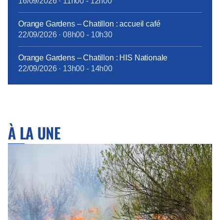
16/09/2026
·
11h00
-
12h00
Orange Gardens – Chatillon : accueil café
22/09/2026
·
08h00
-
10h30
Orange Gardens – Chatillon : HIS Nationale
22/09/2026
·
13h00
-
14h00
À LA UNE