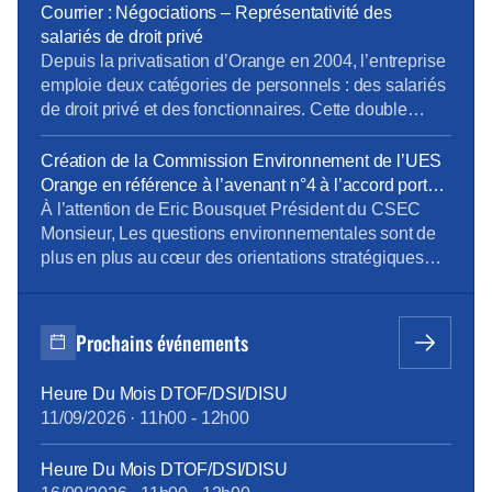
transmis un nouveau courrier. Rappel du contexte :
Courrier : Négociations – Représentativité des
Depuis la privatisation d’Orange en 2004, l’entreprise
salariés de droit privé
emploie deux catégories de personnels […]
Depuis la privatisation d’Orange en 2004, l’entreprise
emploie deux catégories de personnels : des salariés
de droit privé et des fonctionnaires. Cette double
composante rend nécessaire une distinction claire
des périmètres électoraux, notamment pour
Création de la Commission Environnement de l’UES
déterminer la représentativité syndicale au regard de
Orange en référence à l’avenant n°4 à l’accord portant
la convention collective des télécommunications. Or,
sur le dialogue social au sein de l’UES Orange _
À l’attention de Eric Bousquet Président du CSEC
à l’issue des élections professionnelles de novembre
document du 24 octobre 2023
Monsieur, Les questions environnementales sont de
2023, […]
plus en plus au cœur des orientations stratégiques
des entreprises. Orange est bien sûr très concernée
par ces questions et comme l’a mentionné Mr JF
Fallacher dans le Live « Lancement du programme
Prochains événements
Carbone » du 6/12 dernier, « c’est une priorité
absolue […]
Heure Du Mois DTOF/DSI/DISU
11/09/2026
·
11h00
-
12h00
Heure Du Mois DTOF/DSI/DISU