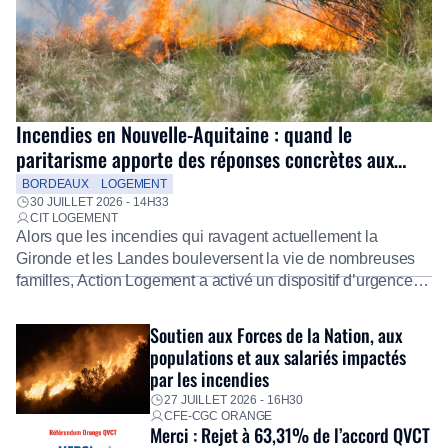
Incendies en Nouvelle-Aquitaine : quand le
paritarisme apporte des réponses concrètes aux
salariés
BORDEAUX
LOGEMENT
30 JUILLET 2026 - 14H33
CIT LOGEMENT
Alors que les incendies qui ravagent actuellement la
Gironde et les Landes bouleversent la vie de nombreuses
familles, Action Logement a activé un dispositif d’urgence
exceptionnel pour accompagner les salariés sinistrés.
Fidèle à sa mission d’utilité sociale, le Groupe mobilise
Soutien aux Forces de la Nation, aux
immédiatement ses équipes afin de proposer un diagnostic
populations et aux salariés impactés
personnalisé, des aides financières pour faire face aux
par les incendies
premières dépenses, […]
27 JUILLET 2026 - 16H30
CFE-CGC ORANGE
Merci : Rejet à 63,31% de l’accord QVCT