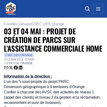
Comités Groupe
CSEC UES Orange
03 ET 04 MAI : PROJET DE
CRÉATION DE PARCS SUR
L’ASSISTANCE COMMERCIALE HOME
CSEC UES ORANGE
13 MAI 2011 - 07H08
CFE CGC ORANGE
Envoyer par email (nouvelle fenêtre)
Partager sur Twitter (nouvelle fenêtre)
Partager sur Facebook (nouvelle fenêtre)
Partager sur LinkedIn (nouvelle fenêtre)
Information de la direction :
L’un des 5 sous-projets du projet PARC.
Dimension géographique à 9 territoires d’Orange
Confier à chacune des AVSC des activités de niveau 1
(appel des clients) et niveau 2 (la gestion et la réclamation,
recouvrement et suivi de livraison).