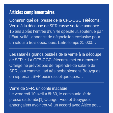
Articles complémentaires
Communiqué de presse de la CFE-CGC Télécoms:
Vente à la découpe de SFR casse sociale annoncée
faute d’une ARCEP et d’un Etat responsables.
15 ans après l’entrée d’un 4e opérateur, soutenue par
l’Etat, voilà l’annonce de négociation exclusive pour
un retour à trois opérateurs. Entre temps 25 000
emplois ont été délocalisés, 700 millions ont été
perdu pour notre économie. Le communiqué de
Les salariés grands oubliés de la vente à la découpe
presse
de SFR : La CFE-CGC télécoms met en demeure
les 4 opérateurs
Orange ne prévoit pas de reprendre de salarié de
SFR, tout comme Iliad très probablement. Bouygues
en reprenant SFR business et quelques
infrastructures devrait reprendre une toute petite partie
des personnels, mais à quelles conditions ? Dans
Vente de SFR, un conte macabre
aucune des quatre sociétés les représentants des
Le vendredi 10 avril à 8h30, le communiqué de
personnels n’ont été informés et consultés, aucune
presse est tombé[1] Orange, Free et Bouygues
discussion n’a été ouverte sur […]
annonçaient avoir trouvé un accord avec Altice pour
le rachat de SFR. Les clients B2B sont pour