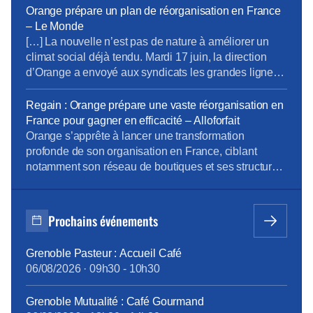
Bouygues ainsi que le réseau mobile qu’il avait en
Orange prépare un plan de réorganisation en France
partage avec SFR (zone non dense), le B2C et les
– Le Monde
fréquences seront partagées […]
[…] La nouvelle n’est pas de nature à améliorer un
climat social déjà tendu. Mardi 17 juin, la direction
d’Orange a envoyé aux syndicats les grandes lignes
d’un chantier visant à réviser, de manière significative,
l’organisation de l’opérateur en France. […] Le
Regain : Orange prépare une vaste réorganisation en
nouveau projet de réorganisation, lui, concerne 12
France pour gagner en efficacité – Alloforfait
des 17 directions d’Orange dans l’Hexagone, où le
Orange s’apprête à lancer une transformation
[…]
profonde de son organisation en France, ciblant
notamment son réseau de boutiques et ses structures
internes. Dans un contexte de pression sur la
rentabilité et d’objectif d’optimisation, l’opérateur mise
sur des gains d’efficacité substantiels, mais cette
Prochains événements
stratégie suscite également des inquiétudes sociales
et syndicales fortes. […] Ce projet ne […]
Grenoble Pasteur : Accueil Café
06/08/2026
·
09h30
-
10h30
Grenoble Mutualité : Café Gourmand