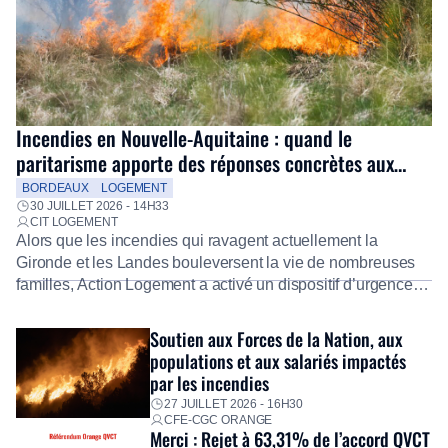
Incendies en Nouvelle-Aquitaine : quand le
paritarisme apporte des réponses concrètes aux
salariés
BORDEAUX
LOGEMENT
30 JUILLET 2026 - 14H33
CIT LOGEMENT
Alors que les incendies qui ravagent actuellement la
Gironde et les Landes bouleversent la vie de nombreuses
familles, Action Logement a activé un dispositif d’urgence
exceptionnel pour accompagner les salariés sinistrés.
Fidèle à sa mission d’utilité sociale, le Groupe mobilise
Soutien aux Forces de la Nation, aux
immédiatement ses équipes afin de proposer un diagnostic
populations et aux salariés impactés
personnalisé, des aides financières pour faire face aux
par les incendies
premières dépenses, […]
27 JUILLET 2026 - 16H30
CFE-CGC ORANGE
Merci : Rejet à 63,31% de l’accord QVCT