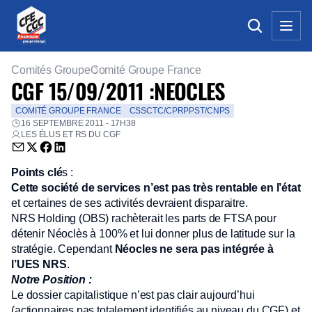
Comités Groupe
Comité Groupe France
CGF 15/09/2011 :NEOCLES
COMITÉ GROUPE FRANCE
CSSCTC/CPRPPST/CNPS
16 SEPTEMBRE 2011 - 17H38
LES ÉLUS ET RS DU CGF
Envoyer par email (nouvelle fenêtre)
Partager sur Twitter (nouvelle fenêtre)
Partager sur Facebook (nouvelle fenêtre)
Partager sur LinkedIn (nouvelle fenêtre)
Points clé
s :
Cette société de services n’est pas très rentable en l’état
et certaines de ses activités devraient disparaitre.
NRS Holding (OBS) rachèterait les parts de FTSA pour
détenir Néoclès à 100% et lui donner plus de latitude sur la
stratégie. Cependant
Néocles ne sera pas intégrée à
l’UES NRS
.
Notre Position :
Le dossier capitalistique n’est pas clair aujourd’hui
(actionnaires pas totalement identifiés au niveau du CGF) et