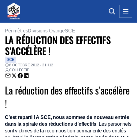
Périmètres
Divisions Orange
SCE
LA RÉDUCTION DES EFFECTIFS
S’ACCÉLÈRE !
SCE
8 OCTOBRE 2012 - 21H12
COLLECTIF
Envoyer par email (nouvelle fenêtre)
Partager sur Twitter (nouvelle fenêtre)
Partager sur Facebook (nouvelle fenêtre)
Partager sur LinkedIn (nouvelle fenêtre)
La réduction des effectifs s’accélère
!
C’est reparti ! A SCE, nous sommes de nouveau entrés
dans la spirale des réductions d’effectifs
. Les personnels
sont victimes de la recomposition permanente des entités