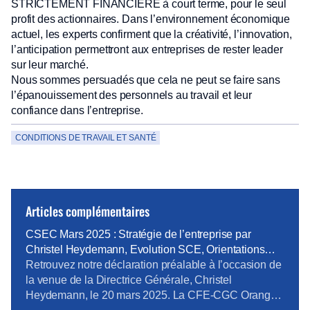
STRICTEMENT FINANCIERE à court terme, pour le seul
profit des actionnaires. Dans l’environnement économique
actuel, les experts confirment que la créativité, l’innovation,
l’anticipation permettront aux entreprises de rester leader
sur leur marché.
Nous sommes persuadés que cela ne peut se faire sans
l’épanouissement des personnels au travail et leur
confiance dans l’entreprise.
CONDITIONS DE TRAVAIL ET SANTÉ
Articles complémentaires
CSEC Mars 2025 : Stratégie de l’entreprise par
Christel Heydemann, Evolution SCE, Orientations
Orange Business
Retrouvez notre déclaration préalable à l’occasion de
la venue de la Directrice Générale, Christel
Heydemann, le 20 mars 2025. La CFE-CGC Orange