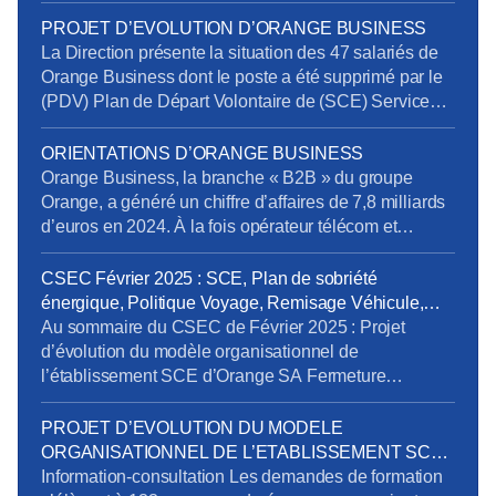
l’a interpellée sur plusieurs sujets issus de l’enquête
de la Commission Nationale de Prévention et de
PROJET D’EVOLUTION D’ORANGE BUSINESS
Sécurité (CNPS) : La situation de RPS et un suicide
La Direction présente la situation des 47 salariés de
reconnu en accident du travail La dégradation […]
Orange Business dont le poste a été supprimé par le
(PDV) Plan de Départ Volontaire de (SCE) Services
de Communication Entreprise) sans qu’ils aient été
volontaires. Rappelons en effet que la Direction s’était
ORIENTATIONS D’ORANGE BUSINESS
engagée à retrouver des postes pour tous les salariés
Orange Business, la branche « B2B » du groupe
impactés. Au 20 mars […]
Orange, a généré un chiffre d’affaires de 7,8 milliards
d’euros en 2024. À la fois opérateur télécom et
intégrateur numérique, elle sert une clientèle
mondiale via trois canaux : Entreprises France,
CSEC Février 2025 : SCE, Plan de sobriété
Grands Clients France et International. Ses services
énergique, Politique Voyage, Remisage Véhicule,
se répartissent en trois segments : Télécom, Digital et
Addictions
Au sommaire du CSEC de Février 2025 : Projet
Intégration. […]
d’évolution du modèle organisationnel de
l’établissement SCE d’Orange SA Fermeture
exceptionnelle de certains sites tertiaires dans le
cadre du plan de sobriété énergétique Mandatement
PROJET D’EVOLUTION DU MODELE
de la CPRPPST : Politique Voyage, Remisage
ORGANISATIONNEL DE L’ETABLISSEMENT SCE
Véhicule, Situation de la prévention de l’addiction au
D’ORANGE SA
Information-consultation Les demandes de formation