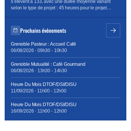
sein du groupe Orange Pour télécharger le […]
s’élèvent à 133, avec une durée moyenne variant
selon le type de projet : 45 heures pour le projet
emploi, 515 heures pour la reconversion, et 90 heures
pour la création d’entreprise. Des ateliers en
présentiel ont été organisés pour aider les volontaires
Prochains événements
à développer leurs compétences, avec des
thématiques […]
Grenoble Pasteur : Accueil Café
06/08/2026
·
09h30
-
10h30
Grenoble Mutualité : Café Gourmand
06/08/2026
·
13h30
-
14h30
Heure Du Mois DTOF/DSI/DISU
11/09/2026
·
11h00
-
12h00
Heure Du Mois DTOF/DSI/DISU
16/09/2026
·
11h00
-
12h00