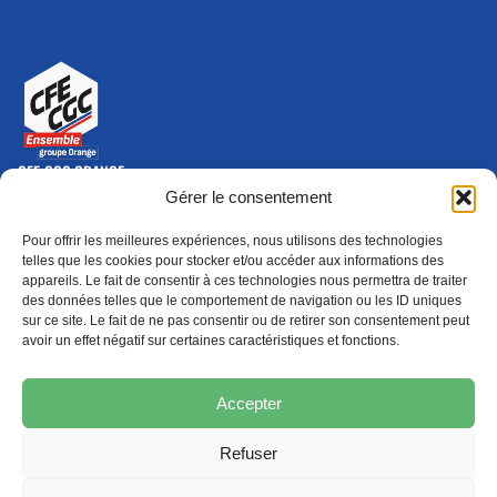
CFE-CGC ORANGE
10-12 rue Saint Amand, 75015 Paris Cedex 15
Gérer le consentement
(nouvelle fenêtre)
Nous contacter
Pour offrir les meilleures expériences, nous utilisons des technologies
01 46 79 28 74
telles que les cookies pour stocker et/ou accéder aux informations des
appareils. Le fait de consentir à ces technologies nous permettra de traiter
S'ABONNER
ADHÉRER
des données telles que le comportement de navigation ou les ID uniques
(NOUVELLE FENÊTRE)
sur ce site. Le fait de ne pas consentir ou de retirer son consentement peut
avoir un effet négatif sur certaines caractéristiques et fonctions.
Épargne
Formation
(nouvelle fenêtre)
(nouvelle fenêtre)
Accepter
Refuser
MENTIONS LÉGALES
PROTECTION DES DONNÉES