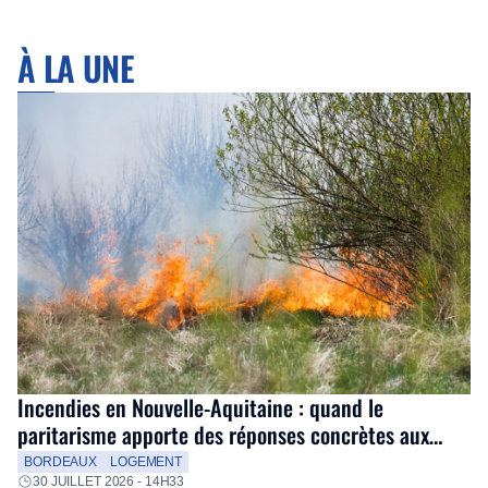
À LA UNE
Incendies en Nouvelle-Aquitaine : quand le
paritarisme apporte des réponses concrètes aux
salariés
BORDEAUX
LOGEMENT
30 JUILLET 2026 - 14H33