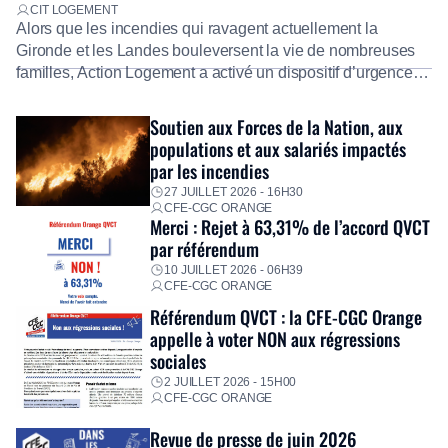
CIT LOGEMENT
Alors que les incendies qui ravagent actuellement la
Gironde et les Landes bouleversent la vie de nombreuses
familles, Action Logement a activé un dispositif d’urgence
exceptionnel pour accompagner les salariés sinistrés.
Fidèle à sa mission d’utilité sociale, le Groupe mobilise
Soutien aux Forces de la Nation, aux
immédiatement ses équipes afin de proposer un diagnostic
populations et aux salariés impactés
personnalisé, des aides financières pour faire face aux
par les incendies
premières dépenses, […]
27 JUILLET 2026 - 16H30
CFE-CGC ORANGE
Merci : Rejet à 63,31% de l’accord QVCT
par référendum
10 JUILLET 2026 - 06H39
CFE-CGC ORANGE
Référendum QVCT : la CFE-CGC Orange
appelle à voter NON aux régressions
sociales
2 JUILLET 2026 - 15H00
CFE-CGC ORANGE
Revue de presse de juin 2026