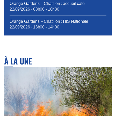
Orange Gardens – Chatillon : accueil café
22/09/2026
·
08h00
-
10h30
Orange Gardens – Chatillon : HIS Nationale
22/09/2026
·
13h00
-
14h00
À LA UNE