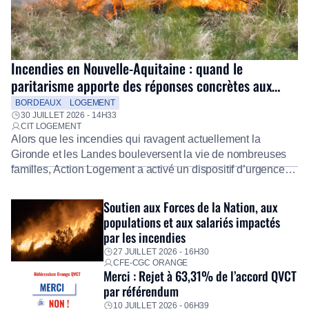
Incendies en Nouvelle-Aquitaine : quand le
paritarisme apporte des réponses concrètes aux
salariés
BORDEAUX
LOGEMENT
30 JUILLET 2026 - 14H33
CIT LOGEMENT
Alors que les incendies qui ravagent actuellement la
Gironde et les Landes bouleversent la vie de nombreuses
familles, Action Logement a activé un dispositif d’urgence
exceptionnel pour accompagner les salariés sinistrés.
Fidèle à sa mission d’utilité sociale, le Groupe mobilise
Soutien aux Forces de la Nation, aux
immédiatement ses équipes afin de proposer un diagnostic
populations et aux salariés impactés
personnalisé, des aides financières pour faire face aux
par les incendies
premières dépenses, […]
27 JUILLET 2026 - 16H30
CFE-CGC ORANGE
Merci : Rejet à 63,31% de l’accord QVCT
par référendum
10 JUILLET 2026 - 06H39