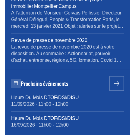
expresse de créations d’emplois permettant d’utiliser
immobilier Montpellier Campus
les compétences locales en ingéniérie numérique,
A l’attention de Monsieur Gervais Pellissier Directeur
[…]
Général Délégué, People & Transformation Paris, le
mercredi 13 janvier 2021 Objet : alertes sur le projet
immobilier Montpellier Campus Monsieur le Directeur,
Nous souhaitons porter à votre connaissance nos
Revue de presse de novembre 2020
inquiétudes et celles des salariés concernés quant au
La revue de presse de novembre 2020 est à votre
projet immobilier Montpellier Campus du site la
disposition. Au sommaire : Actionnariat, pouvoir
Pompignane, (site où IBM […]
d’achat, entreprise, régions, 5G, formation, Covid 19,
procès harcèlement Pour la consulter : revue de
presse de novembre 2020 Pour vous abonner
gratuitement : s’abonner Vous pouvez lire les articles
Prochains événements
au fil de leur publication en rubrique Revue de
presse, mais aussi en nous suivant
Heure Du Mois DTOF/DSI/DISU
sur Facebook, Twitter, […]
11/09/2026
·
11h00
-
12h00
Heure Du Mois DTOF/DSI/DISU
16/09/2026
·
11h00
-
12h00