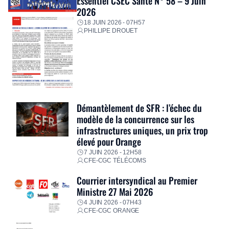
Essentiel CSEC Santé N° 58 – 9 Juin
2026
18 JUIN 2026 - 07H57
PHILLIPE DROUET
Démantèlement de SFR : l’échec du
modèle de la concurrence sur les
infrastructures uniques, un prix trop
élevé pour Orange
7 JUIN 2026 - 12H58
CFE-CGC TÉLÉCOMS
Courrier intersyndical au Premier
Ministre 27 Mai 2026
4 JUIN 2026 - 07H43
CFE-CGC ORANGE