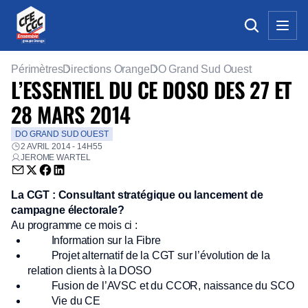
Périmètres
Directions Orange
DO Grand Sud Ouest
L’ESSENTIEL DU CE DOSO DES 27 ET
28 MARS 2014
DO GRAND SUD OUEST
2 AVRIL 2014 - 14H55
JEROME WARTEL
Envoyer par email (nouvelle fenêtre)
Partager sur Twitter (nouvelle fenêtre)
Partager sur Facebook (nouvelle fenêtre)
Partager sur LinkedIn (nouvelle fenêtre)
La CGT : Consultant stratégique ou lancement de
campagne électorale?
Au programme ce mois ci :
Information sur la Fibre
Projet alternatif de la CGT sur l’évolution de la
relation clients à la DOSO
Fusion de l’AVSC et du CCOR, naissance du SCO
Vie du CE