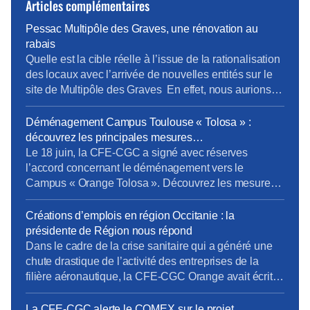
Articles complémentaires
Pessac Multipôle des Graves, une rénovation au
rabais
Quelle est la cible réelle à l’issue de la rationalisation
des locaux avec l’arrivée de nouvelles entités sur le
site de Multipôle des Graves En effet, nous aurions
650 salariés sur le site ou 724 salariés selon les
slides d’un meme document ! Ce point étant posé,
Déménagement Campus Toulouse « Tolosa » :
tout d’abord, nous tenons à remercier tout
découvrez les principales mesures
particulièrement […]
d’accompagnement négociées par la CFE-CGC
Le 18 juin, la CFE-CGC a signé avec réserves
l’accord concernant le déménagement vers le
Campus « Orange Tolosa ». Découvrez les mesures
obtenues par nos négociateurs : projet immobilier
campus Tolosa accord accompagnement 2021
Créations d’emplois en région Occitanie : la
2024.pdf Le cadre global de l’accord Cet accord est
présidente de Région nous répond
valable jusqu’au 31 décembre 2024. Il s’applique à
Dans le cadre de la crise sanitaire qui a généré une
l’ensemble des personnels […]
chute drastique de l’activité des entreprises de la
filière aéronautique, la CFE-CGC Orange avait écrit
deux courriers à la Direction et aux élus territoriaux,
en août et octobre dernier, pour demander l’étude
La CFE-CGC alerte le COMEX sur le projet