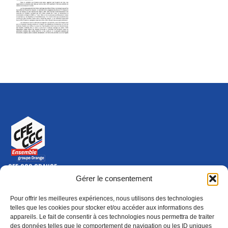
CFE-CGC ORANGE
10-12 rue Saint Amand, 75015 Paris Cedex 15
Gérer le consentement
(nouvelle fenêtre)
Nous contacter
Pour offrir les meilleures expériences, nous utilisons des technologies
01 46 79 28 74
telles que les cookies pour stocker et/ou accéder aux informations des
appareils. Le fait de consentir à ces technologies nous permettra de traiter
S'ABONNER
ADHÉRER
des données telles que le comportement de navigation ou les ID uniques