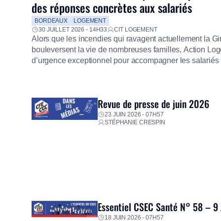
des réponses concrètes aux salariés
BORDEAUX
LOGEMENT
30 JUILLET 2026 - 14H33
CIT LOGEMENT
Alors que les incendies qui ravagent actuellement la G
bouleversent la vie de nombreuses familles, Action Loge
d’urgence exceptionnel pour accompagner les salariés s
mission d’utilité sociale, le Groupe mobilise immédiate
proposer un diagnostic personnalisé, des aides financiè
premières dépenses, […]
Revue de presse de juin 2026
23 JUIN 2026 - 07H57
STÉPHANIE CRESPIN
Essentiel CSEC Santé N° 58 – 9
18 JUIN 2026 - 07H57