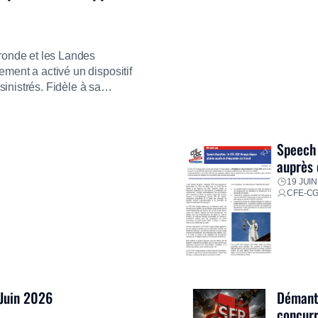
ironde et les Landes
ment a activé un dispositif
inistrés. Fidèle à sa
ment ses équipes afin de
res pour faire face aux
Speech 
auprès 
19 JUIN
CFE-C
 Juin 2026
Démantè
concurr