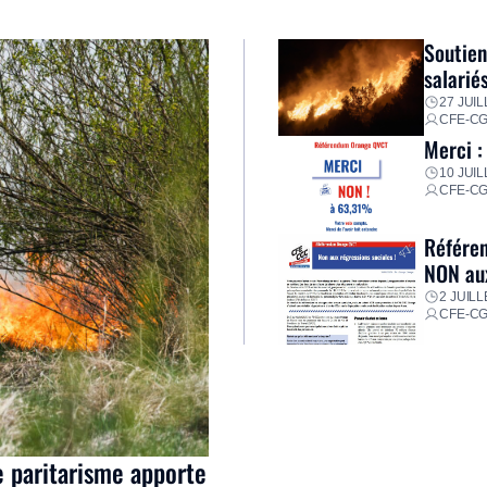
Soutien
salarié
27 JUIL
CFE-C
Merci :
10 JUIL
CFE-C
Référen
NON aux
2 JUILL
CFE-C
e paritarisme apporte