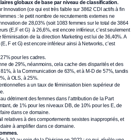
ires globaux de base par niveau de classification.
nnovation (ce qui est très faible sur 3862 CDI actifs à fin
6 femmes : le petit nombre de recrutements externes ne
Innovation de 28,03% (soit 1083 femmes sur le total de 3864
eurs (E,F et G) à 26,6%, est encore inférieur, c’est seulement
féminisation de la direction Marketing est lui de 36,40%. A
E, F et G) est encore inférieur ainsi à Networks, c’est
à 27% pour les cadres.
enne de 29%, néanmoins, cela cache des disparités et des
de 81%, à la Communication de 63%, et à M-D de 57%, tandis
22%, à OLS, à 25%.
tionnelles a un taux de féminisation bien supérieur de
pe.
au détriment des femmes dans l’attribution de la Part
tant, de 1% pour les niveaux DB, de 10% pour les E, de
 faire dans ce domaine.
l relatives à des comportements sexistes inappropriés, et
ondaire à amplifier dans ce domaine.
 hommes.
ités à 10 au sein de la Division en 2022 ; ce qui, révèle une