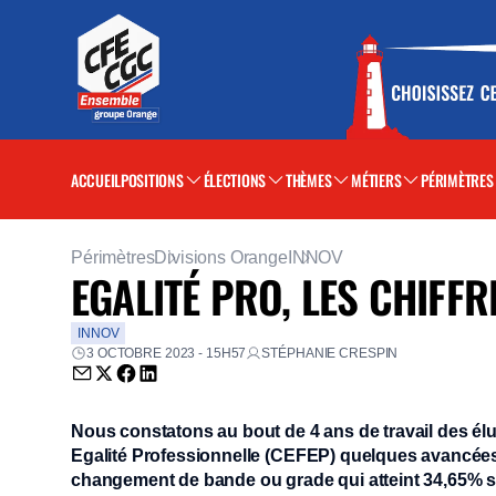
ACCUEIL
POSITIONS
ÉLECTIONS
THÈMES
MÉTIERS
PÉRIMÈTRES
Périmètres
Divisions Orange
INNOV
EGALITÉ PRO, LES CHIFFR
INNOV
3 OCTOBRE 2023 - 15H57
STÉPHANIE CRESPIN
Envoyer par email (nouvelle fenêtre)
Partager sur Twitter (nouvelle fenêtre)
Partager sur Facebook (nouvelle fenêtre)
Partager sur LinkedIn (nouvelle fenêtre)
Nous constatons au bout de 4 ans de travail des 
Egalité Professionnelle (CEFEP) quelques avancée
changement de bande ou grade qui atteint 34,65% su