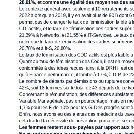
28,01%, et comme une égalité des moyennes des sala
Le contexte général avec seulement 10 recrutements sur I
2022 alors qu’en 2019, il y en avait plus de 90 !) dont 
permet pas de changer le taux de féminisation faible à 
CDI actifs), et le taux de féminisation des cadres supéri
21,39% à Networks, et 21,55% à IT-Services. Le taux de 
noter que le taux de féminisation des cadres supérieurs (
20,78% et à It-S, 20,80%.
Le taux de féminisation des CDD actifs est plus faible 
Quant au taux de féminisation des Codir, il est en moy
conformités à des idées reçues, ainsi à la DRH il est 
qu’à Finance performance, il tombe à 17%, à D-P, de 
Le nombre de départs par démissions ou ruptures conven
42%, soit 18 femmes sur le total de 43 départs de ce ty
Concernant la rémunération, des différences subsistent 
Variable Managériale, pas en pourcentage, mais en mon
1,7% pour les F, de 10% pour les G. Des progrès sont à
Enfin, nous avons eu des alertes des médecins du travai
cela traduit la nécessité de prévention primaire et sec
Les femmes restent sous- payées par rapport aux
En ce qui concerne les recrutements
, ils se sont lim