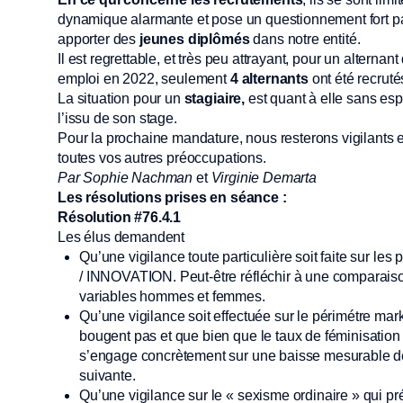
dynamique alarmante et pose un questionnement fort par
apporter des
jeunes diplômés
dans notre entité.
Il est regrettable, et très peu attrayant, pour un alter
emploi en 2022, seulement
4 alternants
ont été recruté
La situation pour un
stagiaire,
est quant à elle sans esp
l’issu de son stage.
Pour la prochaine mandature, nous resterons vigilants e
toutes vos autres préoccupations.
Par Sophie Nachman
et
Virginie Demarta
Les résolutions prises en séance :
Résolution #76.4.1
Les élus demandent
Qu’une vigilance toute particulière soit faite sur les
/ INNOVATION. Peut-être réfléchir à une comparaison
variables hommes et femmes.
Qu’une vigilance soit effectuée sur le périmétre mar
bougent pas et que bien que le taux de féminisation s
s’engage concrètement sur une baisse mesurable de
suivante.
Qu’une vigilance sur le « sexisme ordinaire » qui pr