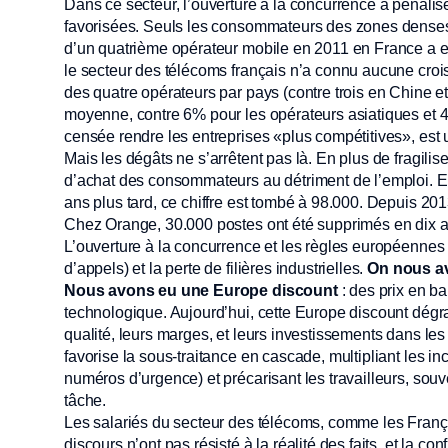
Dans ce secteur, l’ouverture à la concurrence a pénalis
favorisées. Seuls les consommateurs des zones denses b
d’un quatrième opérateur mobile en 2011 en France a 
le secteur des télécoms français n’a connu aucune croi
des quatre opérateurs par pays (contre trois en Chine 
moyenne, contre 6% pour les opérateurs asiatiques et 4
censée rendre les entreprises «plus compétitives», est 
Mais les dégâts ne s’arrêtent pas là. En plus de fragilise
d’achat des consommateurs au détriment de l’emploi. 
ans plus tard, ce chiffre est tombé à 98.000. Depuis 2
Chez Orange, 30.000 postes ont été supprimés en dix ans
L’ouverture à la concurrence et les règles européennes
d’appels) et la perte de filières industrielles.
On nous av
Nous avons eu une Europe discount
: des prix en b
technologique. Aujourd’hui, cette Europe discount dégrad
qualité, leurs marges, et leurs investissements dans le
favorise la sous-traitance en cascade, multipliant les i
numéros d’urgence) et précarisant les travailleurs, sou
tâche.
Les salariés du secteur des télécoms, comme les França
discours n’ont pas résisté à la réalité des faits, et la c