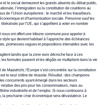
 et le social demeurent les grands absents du débat public.
ationale, l’immigration ou la constitution de coalitions au
aux de l’Union européenne : le marché et les travailleurs.
n économique et d’harmonisation sociale. Personne sauf les
libéralisés par l’UE, qui s’apprêtent à voter en nombre
d nous ont offert une tribune commune pour appeler à
e style qui devient habituel à l’approche des échéances
istes, promesses vagues et propositions intenables avec les
’agitent tandis que la zone euro décroche face à ces
les formules passent et les dégâts se multiplient dans la vie
de Maastricht, l’Europe s’est concentrée sur la constitution
t le seul critère de réussite. Résultat : des champions
t des concurrents ayant émergé dans les secteurs
 relative des prix pour les consommateurs, mais au
filière industrielle et de l’emploi. Si nous continuons à
, la prochaine crise économique sera dévastatrice. Le