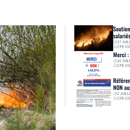
Soutien
salarié
27 JUIL
CFE-C
Merci :
10 JUIL
CFE-C
Référen
NON aux
2 JUILL
CFE-C