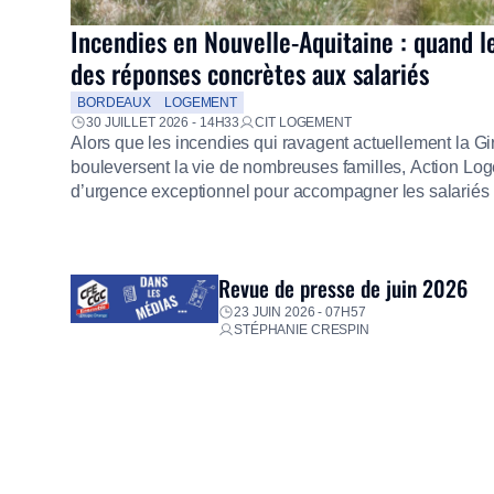
Incendies en Nouvelle-Aquitaine : quand l
des réponses concrètes aux salariés
BORDEAUX
LOGEMENT
30 JUILLET 2026 - 14H33
CIT LOGEMENT
Alors que les incendies qui ravagent actuellement la G
bouleversent la vie de nombreuses familles, Action Loge
d’urgence exceptionnel pour accompagner les salariés s
mission d’utilité sociale, le Groupe mobilise immédiate
proposer un diagnostic personnalisé, des aides financiè
premières dépenses, […]
Revue de presse de juin 2026
23 JUIN 2026 - 07H57
STÉPHANIE CRESPIN