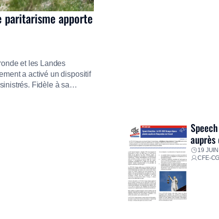
e paritarisme apporte
ironde et les Landes
ment a activé un dispositif
inistrés. Fidèle à sa
ment ses équipes afin de
res pour faire face aux
Speech 
auprès 
19 JUIN
CFE-C