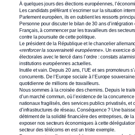
À quelques jours des élections européennes, l’économie
Les candidats préférant s’escrimer sur la situation intern
Parlement européen, ils en oublient les ressorts princip
Personne pour discuter le bilan de 30 ans d’intégratio
Français, à commencer par les travailleurs des secteurs 
contre la poursuite de cette politique.
Le président de la République et le chancelier alleman
«
renforcer la souveraineté européenne
». Un exercice d
électorales avec le tiercé dans l’ordre : constats alarm
institutions européennes actuelles.
Inutile et vain. Depuis 20 ans, l’UE et ses promoteurs s
concurrents. De l’Europe sociale à l’Europe souveraine, 
quotidienne de millions de travailleurs.
Nous sommes à la croisée des chemins. Depuis le traité 
d’un marché commun, où l’existence de la concurrence es
nationaux fragilisés, des services publics privatisés, e
d’infrastructures de réseau. Conséquence ? Une baisse
détriment de la solidité financière des entreprises, de la 
exposer nos secteurs économiques à cette dérégulation
secteur des télécoms en est un triste exemple.