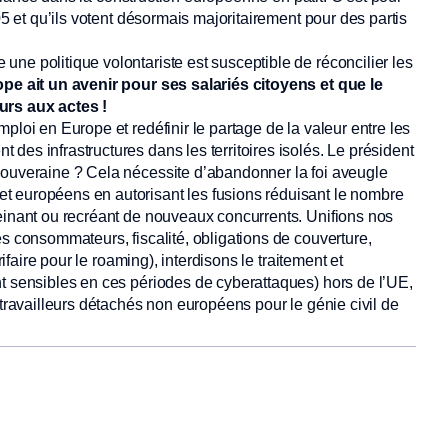
05 et qu’ils votent désormais majoritairement pour des partis
ne politique volontariste est susceptible de réconcilier les
pe ait un avenir pour ses salariés citoyens et que le
urs aux actes !
ploi en Europe et redéfinir le partage de la valeur entre les
des infrastructures dans les territoires isolés. Le président
souveraine ? Cela nécessite d’abandonner la foi aveugle
t européens en autorisant les fusions réduisant le nombre
reinant ou recréant de nouveaux concurrents. Unifions nos
es consommateurs, fiscalité, obligations de couverture,
rifaire pour le roaming), interdisons le traitement et
nt sensibles en ces périodes de cyberattaques) hors de l’UE,
 travailleurs détachés non européens pour le génie civil de