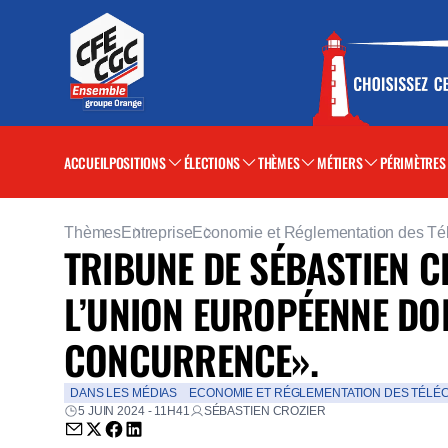
ACCUEIL
POSITIONS
ÉLECTIONS
THÈMES
MÉTIERS
PÉRIMÈTRES
Thèmes
Entreprise
Economie et Réglementation des T
TRIBUNE DE SÉBASTIEN C
L’UNION EUROPÉENNE DO
CONCURRENCE».
DANS LES MÉDIAS
ECONOMIE ET RÉGLEMENTATION DES TÉLÉ
5 JUIN 2024 - 11H41
SÉBASTIEN CROZIER
Envoyer par email (nouvelle fenêtre)
Partager sur Twitter (nouvelle fenêtre)
Partager sur Facebook (nouvelle fenêtre)
Partager sur LinkedIn (nouvelle fenêtre)