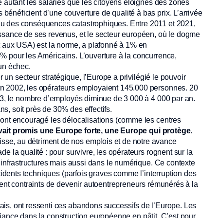
é autant les salariés que les citoyens éloignés des zones
énéficient d’une couverture de qualité à bas prix. L’arrivée
eu des conséquences catastrophiques. Entre 2011 et 2021,
ssance de ses revenus, et le secteur européen, où le dogme
et aux USA) est la norme, a plafonné à 1% en
% pour les Américains. L’ouverture à la concurrence,
un échec.
r un secteur stratégique, l’Europe a privilégié le pouvoir
En 2002, les opérateurs employaient 145.000 personnes. 20
013, le nombre d’employés diminue de 3 000 à 4 000 par an.
, soit près de 30% des effectifs.
 ont encouragé les délocalisations (comme les centres
ait promis une Europe forte, une Europe qui protège.
aisse, au détriment de nos emplois et de notre avance
e la qualité : pour survivre, les opérateurs rognent sur la
s infrastructures mais aussi dans le numérique. Ce contexte
ncidents techniques (parfois graves comme l’interruption des
vent contraints de devenir autoentrepreneurs rémunérés à la
is, ont ressenti ces abandons successifs de l’Europe. Les
onfiance dans la construction européenne en pâtit. C’est pour