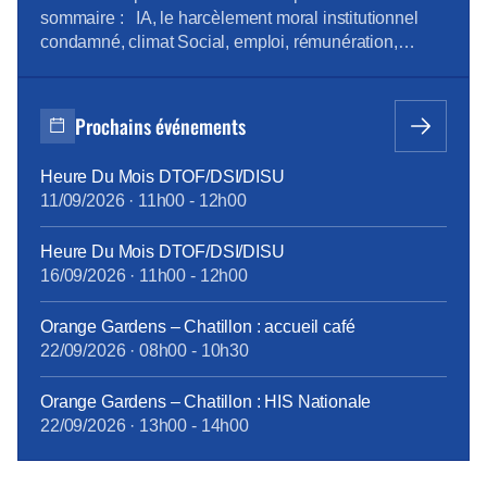
: où sont les […]
sommaire : IA, le harcèlement moral institutionnel
condamné, climat Social, emploi, rémunération,
boutiques, en région Pour la consulter : revue de
presse d’avril Pour vous abonner gratuitement :
s’abonner Vous pouvez lire les articles au fil de leur
Prochains événements
publication en rubrique Revue de presse, mais aussi
[…]
Heure Du Mois DTOF/DSI/DISU
11/09/2026
·
11h00
-
12h00
Heure Du Mois DTOF/DSI/DISU
16/09/2026
·
11h00
-
12h00
Orange Gardens – Chatillon : accueil café
22/09/2026
·
08h00
-
10h30
Orange Gardens – Chatillon : HIS Nationale
22/09/2026
·
13h00
-
14h00