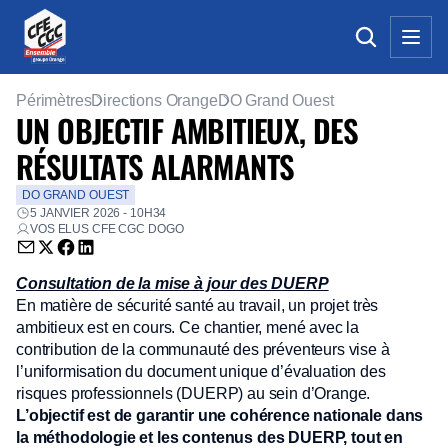
Périmètres
Directions Orange
DO Grand Ouest
UN OBJECTIF AMBITIEUX, DES
RÉSULTATS ALARMANTS
DO GRAND OUEST
5 JANVIER 2026 - 10H34
VOS ELUS CFE CGC DOGO
Envoyer par email (nouvelle fenêtre)
Partager sur Twitter (nouvelle fenêtre)
Partager sur Facebook (nouvelle fenêtre)
Partager sur LinkedIn (nouvelle fenêtre)
Consultation de la mise à jour des DUERP
En matière de sécurité santé au travail, un projet très
ambitieux est en cours. Ce chantier, mené avec la
contribution de la communauté des préventeurs vise à
l’uniformisation du document unique d’évaluation des
risques professionnels (DUERP) au sein d’Orange.
L’objectif est de garantir une cohérence nationale dans
la méthodologie et les contenus des DUERP, tout en