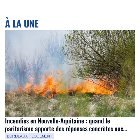
À LA UNE
Incendies en Nouvelle-Aquitaine : quand le
paritarisme apporte des réponses concrètes aux
salariés
BORDEAUX
LOGEMENT