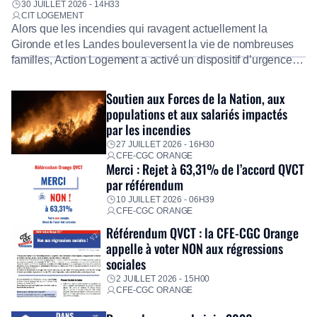
30 JUILLET 2026 - 14H33
CIT LOGEMENT
Alors que les incendies qui ravagent actuellement la
Gironde et les Landes bouleversent la vie de nombreuses
familles, Action Logement a activé un dispositif d’urgence
exceptionnel pour accompagner les salariés sinistrés.
Fidèle à sa mission d’utilité sociale, le Groupe mobilise
Soutien aux Forces de la Nation, aux
immédiatement ses équipes afin de proposer un diagnostic
populations et aux salariés impactés
personnalisé, des aides financières pour faire face aux
par les incendies
premières dépenses, […]
27 JUILLET 2026 - 16H30
CFE-CGC ORANGE
Merci : Rejet à 63,31% de l’accord QVCT
par référendum
10 JUILLET 2026 - 06H39
CFE-CGC ORANGE
Référendum QVCT : la CFE-CGC Orange
appelle à voter NON aux régressions
sociales
2 JUILLET 2026 - 15H00
CFE-CGC ORANGE