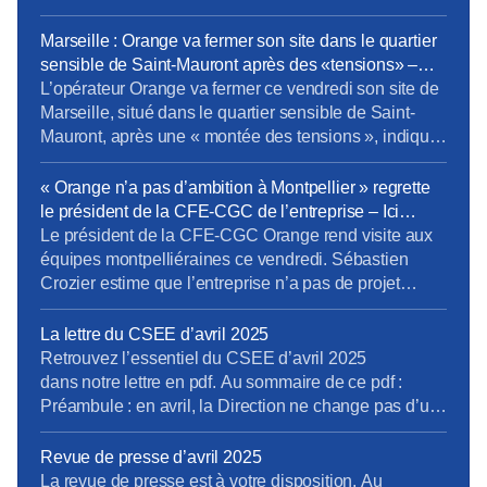
va bien madame la marquise Cro-Magnon et
Neandertal Prochain CSEE pour vos élus du 24 au
Marseille : Orange va fermer son site dans le quartier
26 mars.
sensible de Saint-Mauront après des «tensions» –
Europe 1
L’opérateur Orange va fermer ce vendredi son site de
Marseille, situé dans le quartier sensible de Saint-
Mauront, après une « montée des tensions », indique
la direction régionale du groupe. Environ 1.000
personnes travaillent dans ces locaux de la cité
« Orange n’a pas d’ambition à Montpellier » regrette
phocéenne. L’entreprise attend « un retour à une
le président de la CFE-CGC de l’entreprise – Ici
situation apaisée dans le quartier ». […]Les salariés
l’Herault
Le président de la CFE-CGC Orange rend visite aux
ont dû être […]
équipes montpelliéraines ce vendredi. Sébastien
Crozier estime que l’entreprise n’a pas de projet
ambitieux dans la métropole et que les salariés se
sentent oubliés. Sébastien Crozier, président national
La lettre du CSEE d’avril 2025
de la CFE-CGC Orange est dans l’Hérault ce
Retrouvez l’essentiel du CSEE d’avril 2025
vendredi pour rencontrer les 1.500 salariés qui
dans notre lettre en pdf. Au sommaire de ce pdf :
travaillent à Montpellier. […]
Préambule : en avril, la Direction ne change pas d’un
fil. La tension en 2500 pages (enquête du CNPS) Les
médecins alertent …Encore ! (rapport des médecins
Revue de presse d’avril 2025
du travail) A Caen, un inventaire à la Prévert Atalante
La revue de presse est à votre disposition. Au