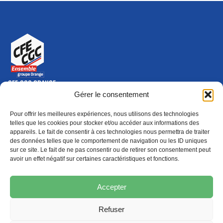
CFE-CGC ORANGE
10-12 rue Saint Amand, 75015 Paris Cedex 15
Gérer le consentement
(nouvelle fenêtre)
Nous contacter
Pour offrir les meilleures expériences, nous utilisons des technologies
01 46 79 28 74
telles que les cookies pour stocker et/ou accéder aux informations des
appareils. Le fait de consentir à ces technologies nous permettra de traiter
S'ABONNER
ADHÉRER
des données telles que le comportement de navigation ou les ID uniques
(NOUVELLE FENÊTRE)
sur ce site. Le fait de ne pas consentir ou de retirer son consentement peut
avoir un effet négatif sur certaines caractéristiques et fonctions.
Épargne
Formation
(nouvelle fenêtre)
(nouvelle fenêtre)
Accepter
Refuser
MENTIONS LÉGALES
PROTECTION DES DONNÉES