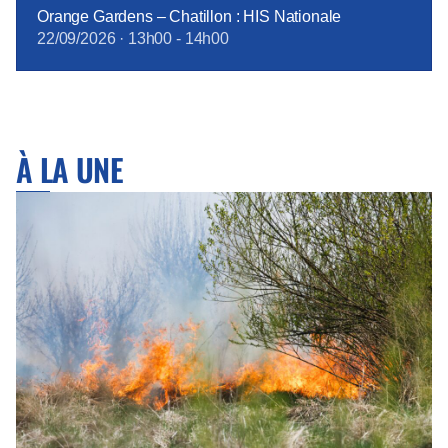
Orange Gardens – Chatillon : HIS Nationale
22/09/2026
·
13h00
-
14h00
À LA UNE