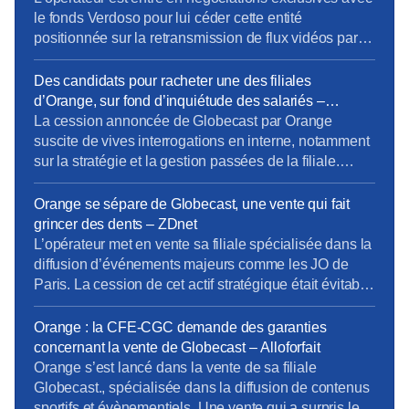
le fonds Verdoso pour lui céder cette entité
positionnée sur la retransmission de flux vidéos par
satellites. Une opération qui fait couler de l’encre.
Christel Heydemann poursuit le recentrage d’Orange.
Des candidats pour racheter une des filiales
Après plusieurs semaines de rumeurs, l’opérateur est
d’Orange, sur fond d’inquiétude des salariés –
entré en négociations exclusives pour la vente de
Univers Freebox
La cession annoncée de Globecast par Orange
Globecast, sa filiale distribuant […]
suscite de vives interrogations en interne, notamment
sur la stratégie et la gestion passées de la filiale.
[…]Selon la CFE-CGC, les difficultés actuelles
seraient liées à des plans stratégiques non réalisés
Orange se sépare de Globecast, une vente qui fait
depuis plusieurs années, à des projections
grincer des dents – ZDnet
financières jugées trop optimistes et à un manque
L’opérateur met en vente sa filiale spécialisée dans la
d’investissements nécessaires pour […]
diffusion d’événements majeurs comme les JO de
Paris. La cession de cet actif stratégique était évitable
selon la CFE-CGC et pourrait faire tiquer Bercy. […]
La CFE-CGC y voit « un gâchis économique face à
Orange : la CFE-CGC demande des garanties
une immense réussite opérationnelle ». Selon le
concernant la vente de Globecast – Alloforfait
syndicat, la dégradation de la situation […]
Orange s’est lancé dans la vente de sa filiale
Globecast., spécialisée dans la diffusion de contenus
sportifs et évènementiels. Une vente qui a surpris les