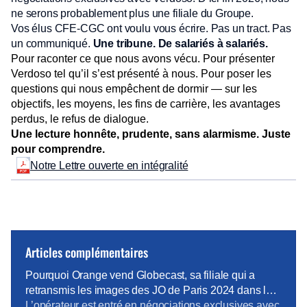
ne serons probablement plus une filiale du Groupe.
Vos élus CFE-CGC ont voulu vous écrire. Pas un tract. Pas
un communiqué.
Une tribune. De salariés à salariés.
Pour raconter ce que nous avons vécu. Pour présenter
Verdoso tel qu’il s’est présenté à nous. Pour poser les
questions qui nous empêchent de dormir — sur les
objectifs, les moyens, les fins de carrière, les avantages
perdus, le refus de dialogue.
Une lecture honnête, prudente, sans alarmisme. Juste
pour comprendre.
Notre Lettre ouverte en intégralité
Articles complémentaires
Pourquoi Orange vend Globecast, sa filiale qui a
retransmis les images des JO de Paris 2024 dans le
monde entier – Le Figaro
L’opérateur est entré en négociations exclusives avec