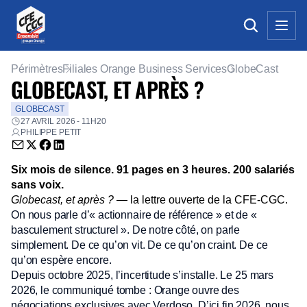
Périmètres
Filiales Orange Business Services
GlobeCast
GLOBECAST, ET APRÈS ?
GLOBECAST
27 AVRIL 2026 - 11H20
PHILIPPE PETIT
Envoyer par email (nouvelle fenêtre)
Partager sur Twitter (nouvelle fenêtre)
Partager sur Facebook (nouvelle fenêtre)
Partager sur LinkedIn (nouvelle fenêtre)
Six mois de silence.
91 pages en 3 heures.
200 salariés
sans voix.
Globecast, et après ?
— la lettre ouverte de la CFE-CGC.
On nous parle d’« actionnaire de référence » et de «
basculement structurel ». De notre côté, on parle
simplement. De ce qu’on vit. De ce qu’on craint. De ce
qu’on espère encore.
Depuis octobre 2025, l’incertitude s’installe. Le 25 mars
2026, le communiqué tombe : Orange ouvre des
négociations exclusives avec Verdoso. D’ici fin 2026, nous