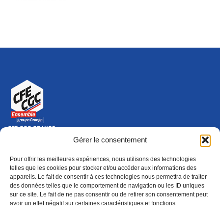
CFE-CGC ORANGE
10-12 rue Saint Amand, 75015 Paris Cedex 15
Gérer le consentement
(nouvelle fenêtre)
Nous contacter
Pour offrir les meilleures expériences, nous utilisons des technologies
01 46 79 28 74
telles que les cookies pour stocker et/ou accéder aux informations des
appareils. Le fait de consentir à ces technologies nous permettra de traiter
S'ABONNER
ADHÉRER
des données telles que le comportement de navigation ou les ID uniques
(NOUVELLE FENÊTRE)
sur ce site. Le fait de ne pas consentir ou de retirer son consentement peut
avoir un effet négatif sur certaines caractéristiques et fonctions.
Épargne
Formation
(nouvelle fenêtre)
(nouvelle fenêtre)