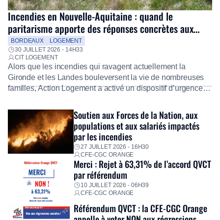
Incendies en Nouvelle-Aquitaine : quand le
paritarisme apporte des réponses concrètes aux
salariés
BORDEAUX
LOGEMENT
30 JUILLET 2026 - 14H33
CIT LOGEMENT
Alors que les incendies qui ravagent actuellement la
Gironde et les Landes bouleversent la vie de nombreuses
familles, Action Logement a activé un dispositif d’urgence
exceptionnel pour accompagner les salariés sinistrés.
Fidèle à sa mission d’utilité sociale, le Groupe mobilise
Soutien aux Forces de la Nation, aux
immédiatement ses équipes afin de proposer un diagnostic
populations et aux salariés impactés
personnalisé, des aides financières pour faire face aux
par les incendies
premières dépenses, […]
27 JUILLET 2026 - 16H30
CFE-CGC ORANGE
Merci : Rejet à 63,31% de l’accord QVCT
par référendum
10 JUILLET 2026 - 06H39
CFE-CGC ORANGE
Référendum QVCT : la CFE-CGC Orange
appelle à voter NON aux régressions