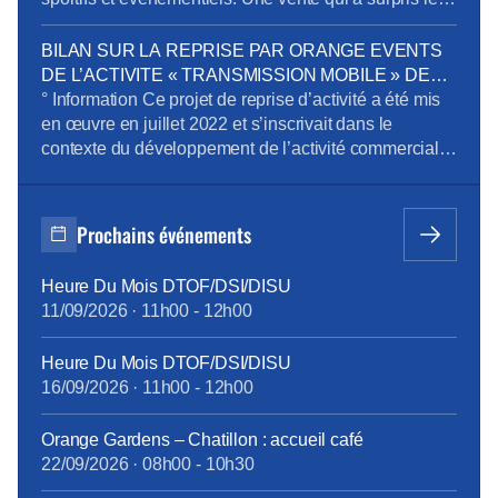
syndicats dont la CFE-CGC. […]Une annonce qui « a
profondément choqué les personnels » selon le
BILAN SUR LA REPRISE PAR ORANGE EVENTS
syndicat CFE-CGC qui s’étonne également de cette
DE L’ACTIVITE « TRANSMISSION MOBILE » DE
« communication informelle » puisque les instances
GLOBECAST
° Information Ce projet de reprise d’activité a été mis
n’ont pas été consultées […]
en œuvre en juillet 2022 et s’inscrivait dans le
contexte du développement de l’activité commerciale
et opérationnelle d’Orange Events sur l’activité
audiovisuelle lié aux événements Coupe du Monde
de Rugby 2023 et J.O Paris 2024 et aussi en réponse
Prochains événements
à une forte demande de captation […]
Heure Du Mois DTOF/DSI/DISU
11/09/2026
·
11h00
-
12h00
Heure Du Mois DTOF/DSI/DISU
16/09/2026
·
11h00
-
12h00
Orange Gardens – Chatillon : accueil café
22/09/2026
·
08h00
-
10h30