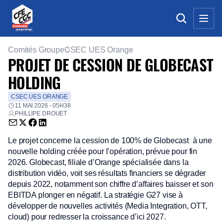
Comités Groupe
CSEC UES Orange
PROJET DE CESSION DE GLOBECAST
HOLDING
CSEC UES ORANGE
11 MAI 2026 - 05H38
PHILLIPE DROUET
Envoyer par email (nouvelle fenêtre)
Partager sur Twitter (nouvelle fenêtre)
Partager sur Facebook (nouvelle fenêtre)
Partager sur LinkedIn (nouvelle fenêtre)
Le projet concerne la cession de 100% de Globecast à une
nouvelle holding créée pour l’opération, prévue pour fin
2026. Globecast, filiale d’Orange spécialisée dans la
distribution vidéo, voit ses résultats financiers se dégrader
depuis 2022, notamment son chiffre d’affaires baisser et son
EBITDA plonger en négatif. La stratégie G27 vise à
développer de nouvelles activités (Media Integration, OTT,
cloud) pour redresser la croissance d’ici 2027.