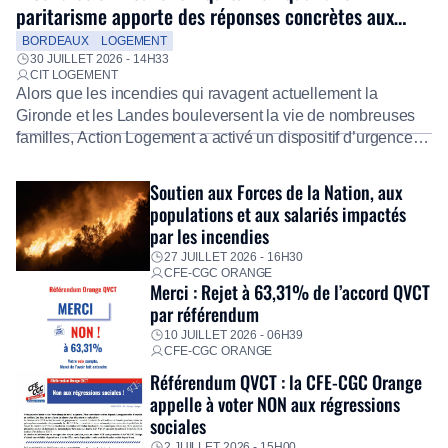
paritarisme apporte des réponses concrètes aux
salariés
BORDEAUX
LOGEMENT
30 JUILLET 2026 - 14H33
CIT LOGEMENT
Alors que les incendies qui ravagent actuellement la
Gironde et les Landes bouleversent la vie de nombreuses
familles, Action Logement a activé un dispositif d’urgence
exceptionnel pour accompagner les salariés sinistrés.
Fidèle à sa mission d’utilité sociale, le Groupe mobilise
Soutien aux Forces de la Nation, aux
immédiatement ses équipes afin de proposer un diagnostic
populations et aux salariés impactés
personnalisé, des aides financières pour faire face aux
par les incendies
premières dépenses, […]
27 JUILLET 2026 - 16H30
CFE-CGC ORANGE
Merci : Rejet à 63,31% de l’accord QVCT
par référendum
10 JUILLET 2026 - 06H39
CFE-CGC ORANGE
Référendum QVCT : la CFE-CGC Orange
appelle à voter NON aux régressions
sociales
2 JUILLET 2026 - 15H00