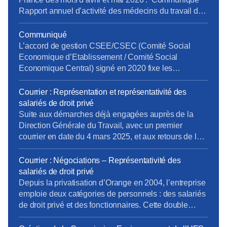
Rapport annuel d’activité des médecins du travail de
la DO IDF pour 2025 Bilan Plan de Développement
des Compétences 2025 pour la DO IDF Approbation
Communiqué
des comptes annuels du CSEE DO IDF pour 2025
L’accord de gestion CSEE/CSEC (Comité Social
Retour d’expérience sur le projet […]
Economique d’Etablissement / Comité Social
Economique Central) signé en 2020 fixe les
prestations, les services et leur financement entre le
CSEE et le CSEC. Chaque année, les CSEE versent
Courrier : Représentation et représentativité des
au CSEC 20,25% de leur budget pour la gestion des
salariés de droit privé
activités (prestations enfance, solidarité, retraites,
Suite aux démarches déjà engagées auprès de la
gestion des comptes salarié, etc.…). Cet […]
Direction Générale du Travail, avec un premier
courrier en date du 4 mars 2025, et aux retours de la
Direction Générale du Travail, la CFE-CGC Orange a
transmis un nouveau courrier. Rappel du contexte :
Courrier : Négociations – Représentativité des
Depuis la privatisation d’Orange en 2004, l’entreprise
salariés de droit privé
emploie deux catégories de personnels […]
Depuis la privatisation d’Orange en 2004, l’entreprise
emploie deux catégories de personnels : des salariés
de droit privé et des fonctionnaires. Cette double
composante rend nécessaire une distinction claire