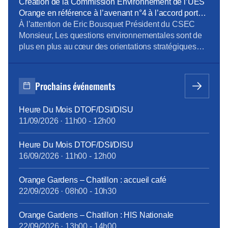
des périmètres électoraux, notamment pour
Création de la Commission Environnement de l’UES
déterminer la représentativité syndicale au regard de
Orange en référence à l’avenant n°4 à l’accord portant
la convention collective des télécommunications. Or,
sur le dialogue social au sein de l’UES Orange _
À l’attention de Eric Bousquet Président du CSEC
à l’issue des élections professionnelles de novembre
document du 24 octobre 2023
Monsieur, Les questions environnementales sont de
2023, […]
plus en plus au cœur des orientations stratégiques
des entreprises. Orange est bien sûr très concernée
par ces questions et comme l’a mentionné Mr JF
Fallacher dans le Live « Lancement du programme
Prochains événements
Carbone » du 6/12 dernier, « c’est une priorité
absolue […]
Heure Du Mois DTOF/DSI/DISU
11/09/2026
·
11h00
-
12h00
Heure Du Mois DTOF/DSI/DISU
16/09/2026
·
11h00
-
12h00
Orange Gardens – Chatillon : accueil café
22/09/2026
·
08h00
-
10h30
Orange Gardens – Chatillon : HIS Nationale
22/09/2026
·
13h00
-
14h00