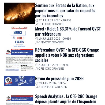
Fidèle à sa mission d’utilité sociale, le Groupe mobilise
Soutien aux Forces de la Nation, aux
immédiatement ses équipes afin de proposer un diagnostic
populations et aux salariés impactés
personnalisé, des aides financières pour faire face aux
par les incendies
premières dépenses, […]
27 JUILLET 2026 - 16H30
CFE-CGC ORANGE
Merci : Rejet à 63,31% de l’accord QVCT
par référendum
10 JUILLET 2026 - 06H39
CFE-CGC ORANGE
Référendum QVCT : la CFE-CGC Orange
appelle à voter NON aux régressions
sociales
2 JUILLET 2026 - 15H00
CFE-CGC ORANGE
Revue de presse de juin 2026
23 JUIN 2026 - 07H57
STÉPHANIE CRESPIN
Speech Analytics : la CFE-CGC Orange
dépose plainte auprès de l’Inspection