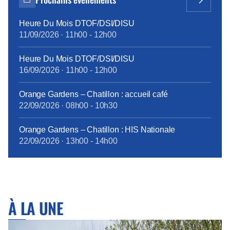
Carbone » du 6/12 dernier, « c’est une priorité
absolue […]
Heure Du Mois DTOF/DSI/DISU
11/09/2026
·
11h00
-
12h00
Heure Du Mois DTOF/DSI/DISU
16/09/2026
·
11h00
-
12h00
Orange Gardens – Chatillon : accueil café
22/09/2026
·
08h00
-
10h30
Orange Gardens – Chatillon : HIS Nationale
22/09/2026
·
13h00
-
14h00
À LA UNE