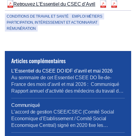
Retrouvez L’Essentiel du CSEC d’Avril
CONDITIONS DE TRAVAIL ET SANTÉ
EMPLOI MÉTIERS
PARTICIPATION, INTÉRESSEMENT ET ACTIONNARIAT
RÉMUNÉRATION
Articles complémentaires
L’Essentiel du CSEE DO IDF d’avril et mai 2026
Au sommaire de cet Essentiel CSEE DO Île-de-
France des mois d’avril et mai 2026 : Communiqué
Rapport annuel d’activité des médecins du travail de
la DO IDF pour 2025 Bilan Plan de Développement
des Compétences 2025 pour la DO IDF Approbation
Communiqué
des comptes annuels du CSEE DO IDF pour 2025
L’accord de gestion CSEE/CSEC (Comité Social
Retour d’expérience sur le projet […]
Economique d’Etablissement / Comité Social
Economique Central) signé en 2020 fixe les
prestations, les services et leur financement entre le