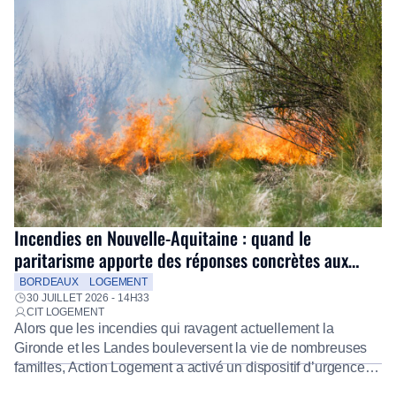
Incendies en Nouvelle-Aquitaine : quand le
paritarisme apporte des réponses concrètes aux
salariés
BORDEAUX
LOGEMENT
30 JUILLET 2026 - 14H33
CIT LOGEMENT
Alors que les incendies qui ravagent actuellement la
Gironde et les Landes bouleversent la vie de nombreuses
familles, Action Logement a activé un dispositif d’urgence
exceptionnel pour accompagner les salariés sinistrés.