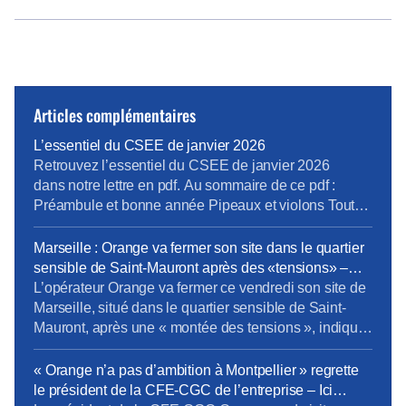
Articles complémentaires
L’essentiel du CSEE de janvier 2026
Retrouvez l’essentiel du CSEE de janvier 2026
dans notre lettre en pdf. Au sommaire de ce pdf :
Préambule et bonne année Pipeaux et violons Tout
va bien madame la marquise Cro-Magnon et
Neandertal Prochain CSEE pour vos élus du 24 au
Marseille : Orange va fermer son site dans le quartier
26 mars.
sensible de Saint-Mauront après des «tensions» –
Europe 1
L’opérateur Orange va fermer ce vendredi son site de
Marseille, situé dans le quartier sensible de Saint-
Mauront, après une « montée des tensions », indique
la direction régionale du groupe. Environ 1.000
personnes travaillent dans ces locaux de la cité
« Orange n’a pas d’ambition à Montpellier » regrette
phocéenne. L’entreprise attend « un retour à une
le président de la CFE-CGC de l’entreprise – Ici