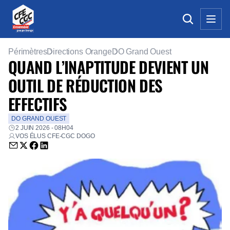
Périmètres
Directions Orange
DO Grand Ouest
QUAND L’INAPTITUDE DEVIENT UN
OUTIL DE RÉDUCTION DES
EFFECTIFS
DO GRAND OUEST
2 JUIN 2026 - 08H04
VOS ÉLUS CFE-CGC DOGO
Envoyer par email (nouvelle fenêtre)
Partager sur Twitter (nouvelle fenêtre)
Partager sur Facebook (nouvelle fenêtre)
Partager sur LinkedIn (nouvelle fenêtre)