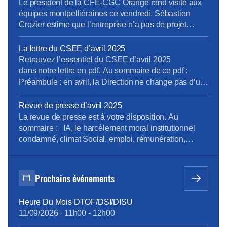
situation apaisée dans le quartier ». […]Les salariés
l’Herault
Le président de la CFE-CGC Orange rend visite aux
ont dû être […]
équipes montpelliéraines ce vendredi. Sébastien
Crozier estime que l’entreprise n’a pas de projet
ambitieux dans la métropole et que les salariés se
sentent oubliés. Sébastien Crozier, président national
La lettre du CSEE d’avril 2025
de la CFE-CGC Orange est dans l’Hérault ce
Retrouvez l’essentiel du CSEE d’avril 2025
vendredi pour rencontrer les 1.500 salariés qui
dans notre lettre en pdf. Au sommaire de ce pdf :
travaillent à Montpellier. […]
Préambule : en avril, la Direction ne change pas d’un
fil. La tension en 2500 pages (enquête du CNPS) Les
médecins alertent …Encore ! (rapport des médecins
Revue de presse d’avril 2025
du travail) A Caen, un inventaire à la Prévert Atalante
La revue de presse est à votre disposition. Au
: où sont les […]
sommaire : IA, le harcèlement moral institutionnel
condamné, climat Social, emploi, rémunération,
boutiques, en région Pour la consulter : revue de
presse d’avril Pour vous abonner gratuitement :
s’abonner Vous pouvez lire les articles au fil de leur
Prochains événements
publication en rubrique Revue de presse, mais aussi
[…]
Heure Du Mois DTOF/DSI/DISU
11/09/2026
·
11h00
-
12h00