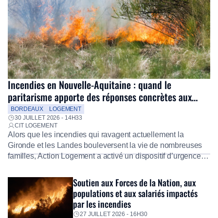
Incendies en Nouvelle-Aquitaine : quand le
paritarisme apporte des réponses concrètes aux
salariés
BORDEAUX
LOGEMENT
30 JUILLET 2026 - 14H33
CIT LOGEMENT
Alors que les incendies qui ravagent actuellement la
Gironde et les Landes bouleversent la vie de nombreuses
familles, Action Logement a activé un dispositif d’urgence
exceptionnel pour accompagner les salariés sinistrés.
Fidèle à sa mission d’utilité sociale, le Groupe mobilise
Soutien aux Forces de la Nation, aux
immédiatement ses équipes afin de proposer un diagnostic
populations et aux salariés impactés
personnalisé, des aides financières pour faire face aux
par les incendies
premières dépenses, […]
27 JUILLET 2026 - 16H30