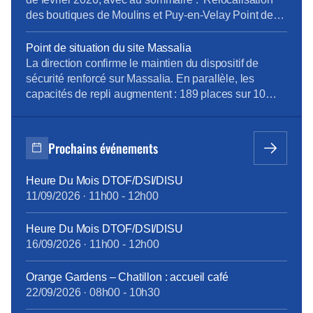
des boutiques de Moulins et Puy-en-Velay Point de
situation du site Massalia Si vous souhaitez lire
l’intégralité de notre publication, cliquez sur le lien ci-
Point de situation du site Massalia
dessous : essentiel_du_cse_fevrier_2026_004.pdf
La direction confirme le maintien du dispositif de
sécurité renforcé sur Massalia. En parallèle, les
capacités de repli augmentent : 189 places sur 10
sites Orange et 371 places de coworking sur 4 sites
d’ici début avril.L’objectif affiché est de permettre aux
salariés de revenir 1 jour par semaine sur site, sur la
Prochains événements
base du […]
Heure Du Mois DTOF/DSI/DISU
11/09/2026
·
11h00
-
12h00
Heure Du Mois DTOF/DSI/DISU
16/09/2026
·
11h00
-
12h00
Orange Gardens – Chatillon : accueil café
22/09/2026
·
08h00
-
10h30