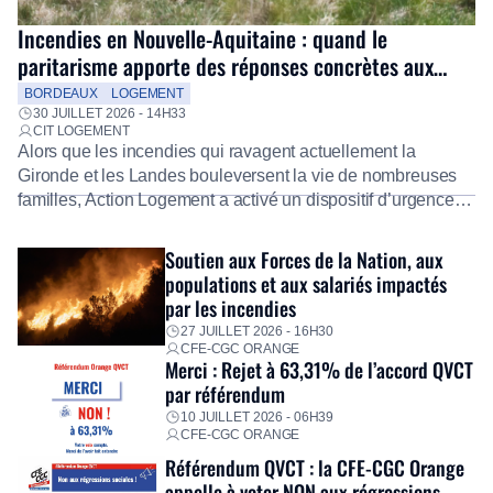
Incendies en Nouvelle-Aquitaine : quand le
paritarisme apporte des réponses concrètes aux
salariés
BORDEAUX
LOGEMENT
30 JUILLET 2026 - 14H33
CIT LOGEMENT
Alors que les incendies qui ravagent actuellement la
Gironde et les Landes bouleversent la vie de nombreuses
familles, Action Logement a activé un dispositif d’urgence
exceptionnel pour accompagner les salariés sinistrés.
Fidèle à sa mission d’utilité sociale, le Groupe mobilise
Soutien aux Forces de la Nation, aux
immédiatement ses équipes afin de proposer un diagnostic
populations et aux salariés impactés
personnalisé, des aides financières pour faire face aux
par les incendies
premières dépenses, […]
27 JUILLET 2026 - 16H30
CFE-CGC ORANGE
Merci : Rejet à 63,31% de l’accord QVCT
par référendum
10 JUILLET 2026 - 06H39
CFE-CGC ORANGE
Référendum QVCT : la CFE-CGC Orange
appelle à voter NON aux régressions