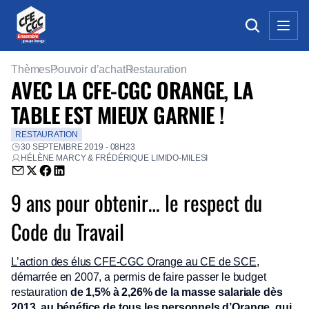
Thèmes
Pouvoir d’achat
Restauration
AVEC LA CFE-CGC ORANGE, LA
TABLE EST MIEUX GARNIE !
RESTAURATION
30 SEPTEMBRE 2019 - 08H23
HÉLÈNE MARCY & FRÉDÉRIQUE LIMIDO-MILESI
Envoyer par email (nouvelle fenêtre)
Partager sur Twitter (nouvelle fenêtre)
Partager sur Facebook (nouvelle fenêtre)
Partager sur LinkedIn (nouvelle fenêtre)
9 ans pour obtenir… le respect du
Code du Travail
L’action des élus CFE-CGC Orange au CE de SCE
,
démarrée en 2007, a permis de faire passer le budget
restauration
de 1,5% à 2,26% de la masse salariale dès
2013
,
au bénéfice de tous les personnels d’Orange, qui