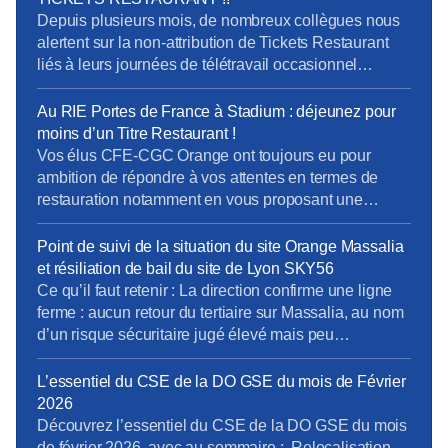
Depuis plusieurs mois, de nombreux collègues nous
alertent sur la non-attribution de Tickets Restaurant
liés à leurs journées de télétravail occasionnel
(TLOC). Une règle méconnue prive aujourd’hui
certains salariés de leurs droits. Une information qui
Au RIE Portes de France à Stadium : déjeunez pour
n’est toujours pas claire : La règle imposant la saisie
moins d’un Titre Restaurant !
du TLOC dans ANOO au plus tard le jour même […]
Vos élus CFE-CGC Orange ont toujours eu pour
ambition de répondre à vos attentes en termes de
restauration notamment en vous proposant une
diversité de choix, de flexibilité et de qualité partout et
pour tous. Après l’installation des frigos connectés et
Point de suivi de la situation du site Orange Massalia
la signature d’un premier RIE Génération à seulement
et résiliation de bail du site de Lyon SKY56
240m du site d’Orange Stadium, les […]
Ce qu’il faut retenir : La direction confirme une ligne
ferme : aucun retour du tertiaire sur Massalia, au nom
d’un risque sécuritaire jugé élevé mais peu
documenté en instance. La direction met en place une
organisation transitoire largement pilotée par les
L’essentiel du CSE de la DO GSE du mois de Février
managers et un outil de réservation, au détriment d’un
2026
véritable cadre social partagé. […]
Découvrez l’essentiel du CSE de la DO GSE du mois
de février 2026, avec au sommaire : Relocalisation