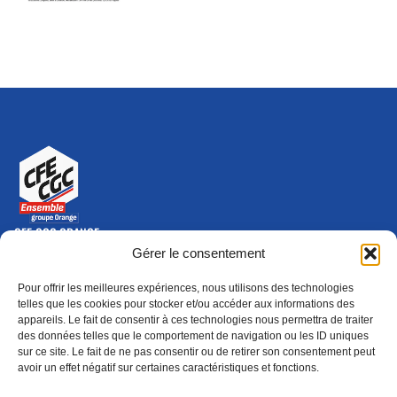
CFE-CGC ORANGE
10-12 rue Saint Amand, 75015 Paris Cedex 15
Gérer le consentement
(nouvelle fenêtre)
Nous contacter
Pour offrir les meilleures expériences, nous utilisons des technologies
01 46 79 28 74
telles que les cookies pour stocker et/ou accéder aux informations des
appareils. Le fait de consentir à ces technologies nous permettra de traiter
S'ABONNER
ADHÉRER
des données telles que le comportement de navigation ou les ID uniques
(NOUVELLE FENÊTRE)
sur ce site. Le fait de ne pas consentir ou de retirer son consentement peut
avoir un effet négatif sur certaines caractéristiques et fonctions.
Épargne
Formation
(nouvelle fenêtre)
(nouvelle fenêtre)