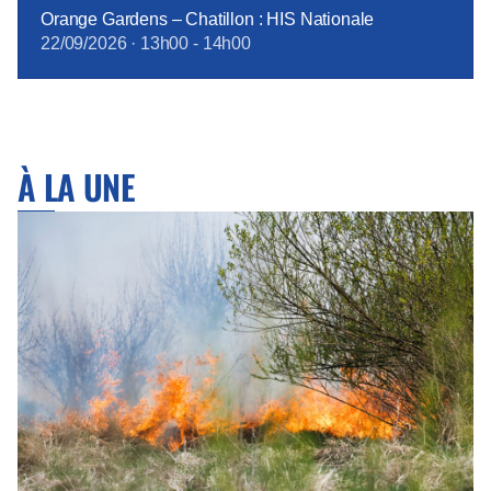
Orange Gardens – Chatillon : HIS Nationale
22/09/2026
·
13h00
-
14h00
À LA UNE