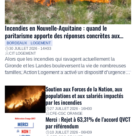
Incendies en Nouvelle-Aquitaine : quand le
paritarisme apporte des réponses concrètes aux
salariés
BORDEAUX
LOGEMENT
30 JUILLET 2026 - 14H33
CIT LOGEMENT
Alors que les incendies qui ravagent actuellement la
Gironde et les Landes bouleversent la vie de nombreuses
familles, Action Logement a activé un dispositif d’urgence
exceptionnel pour accompagner les salariés sinistrés.
Fidèle à sa mission d’utilité sociale, le Groupe mobilise
Soutien aux Forces de la Nation, aux
immédiatement ses équipes afin de proposer un diagnostic
populations et aux salariés impactés
personnalisé, des aides financières pour faire face aux
par les incendies
premières dépenses, […]
27 JUILLET 2026 - 16H30
CFE-CGC ORANGE
Merci : Rejet à 63,31% de l’accord QVCT
par référendum
10 JUILLET 2026 - 06H39