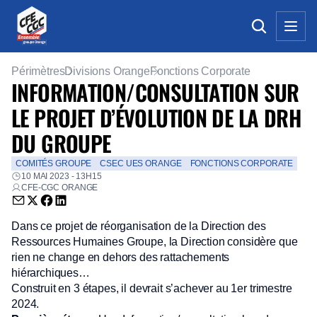
Périmètres
Divisions Orange
Fonctions Corporate
INFORMATION/CONSULTATION SUR
LE PROJET D’ÉVOLUTION DE LA DRH
DU GROUPE
COMITÉS GROUPE
CSEC UES ORANGE
FONCTIONS CORPORATE
10 MAI 2023 - 13H15
CFE-CGC ORANGE
Envoyer par email (nouvelle fenêtre)
Partager sur Twitter (nouvelle fenêtre)
Partager sur Facebook (nouvelle fenêtre)
Partager sur LinkedIn (nouvelle fenêtre)
Dans ce projet de réorganisation de la Direction des
Ressources Humaines Groupe, la Direction considère que
rien ne change en dehors des rattachements
hiérarchiques…
Construit en 3 étapes, il devrait s’achever au 1er trimestre
2024.