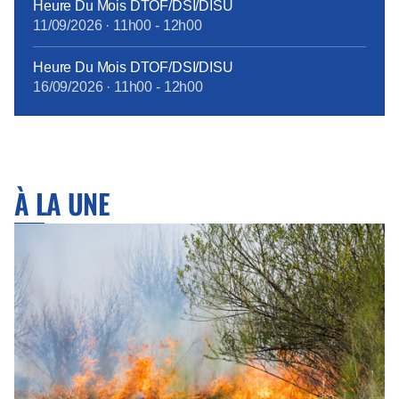
Heure Du Mois DTOF/DSI/DISU
11/09/2026
·
11h00
-
12h00
Heure Du Mois DTOF/DSI/DISU
16/09/2026
·
11h00
-
12h00
À LA UNE