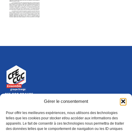
CFE-CGC ORANGE
10-12 rue Saint Amand, 75015 Paris Cedex 15
Gérer le consentement
(nouvelle fenêtre)
Nous contacter
Pour offrir les meilleures expériences, nous utilisons des technologies
01 46 79 28 74
telles que les cookies pour stocker et/ou accéder aux informations des
appareils. Le fait de consentir à ces technologies nous permettra de traiter
S'ABONNER
ADHÉRER
des données telles que le comportement de navigation ou les ID uniques
(NOUVELLE FENÊTRE)