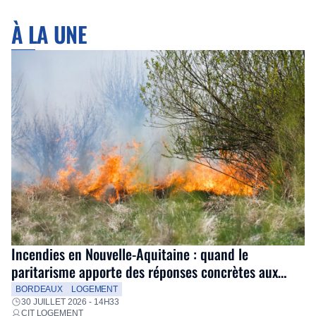
À LA UNE
Incendies en Nouvelle-Aquitaine : quand le
paritarisme apporte des réponses concrètes aux
salariés
BORDEAUX
LOGEMENT
30 JUILLET 2026 - 14H33
CIT LOGEMENT