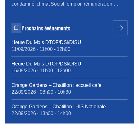
condamné, climat Social, emploi, rémunération,
boutiques, en région Pour la consulter : revue de
presse d’avril Pour vous abonner gratuitement :
s’abonner Vous pouvez lire les articles au fil de leur
Prochains événements
publication en rubrique Revue de presse, mais aussi
[…]
Heure Du Mois DTOF/DSI/DISU
11/09/2026
·
11h00
-
12h00
Heure Du Mois DTOF/DSI/DISU
16/09/2026
·
11h00
-
12h00
Orange Gardens – Chatillon : accueil café
22/09/2026
·
08h00
-
10h30
Orange Gardens – Chatillon : HIS Nationale
22/09/2026
·
13h00
-
14h00