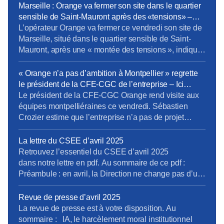
Neandertal Prochain CSEE pour vos élus du 24 au
Marseille : Orange va fermer son site dans le quartier
26 mars.
sensible de Saint-Mauront après des «tensions» –
Europe 1
L’opérateur Orange va fermer ce vendredi son site de
Marseille, situé dans le quartier sensible de Saint-
Mauront, après une « montée des tensions », indique
la direction régionale du groupe. Environ 1.000
personnes travaillent dans ces locaux de la cité
« Orange n’a pas d’ambition à Montpellier » regrette
phocéenne. L’entreprise attend « un retour à une
le président de la CFE-CGC de l’entreprise – Ici
situation apaisée dans le quartier ». […]Les salariés
l’Herault
Le président de la CFE-CGC Orange rend visite aux
ont dû être […]
équipes montpelliéraines ce vendredi. Sébastien
Crozier estime que l’entreprise n’a pas de projet
ambitieux dans la métropole et que les salariés se
sentent oubliés. Sébastien Crozier, président national
La lettre du CSEE d’avril 2025
de la CFE-CGC Orange est dans l’Hérault ce
Retrouvez l’essentiel du CSEE d’avril 2025
vendredi pour rencontrer les 1.500 salariés qui
dans notre lettre en pdf. Au sommaire de ce pdf :
travaillent à Montpellier. […]
Préambule : en avril, la Direction ne change pas d’un
fil. La tension en 2500 pages (enquête du CNPS) Les
médecins alertent …Encore ! (rapport des médecins
Revue de presse d’avril 2025
du travail) A Caen, un inventaire à la Prévert Atalante
La revue de presse est à votre disposition. Au
: où sont les […]
sommaire : IA, le harcèlement moral institutionnel