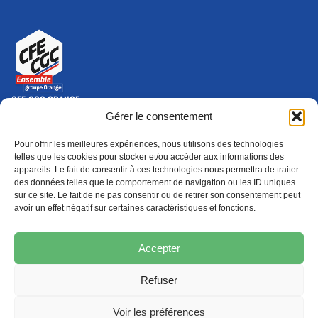
CFE-CGC ORANGE
10-12 rue Saint Amand, 75015 Paris Cedex 15
Gérer le consentement
(nouvelle fenêtre)
Nous contacter
Pour offrir les meilleures expériences, nous utilisons des technologies
01 46 79 28 74
telles que les cookies pour stocker et/ou accéder aux informations des
appareils. Le fait de consentir à ces technologies nous permettra de traiter
S'ABONNER
ADHÉRER
des données telles que le comportement de navigation ou les ID uniques
(NOUVELLE FENÊTRE)
sur ce site. Le fait de ne pas consentir ou de retirer son consentement peut
avoir un effet négatif sur certaines caractéristiques et fonctions.
Épargne
Formation
(nouvelle fenêtre)
(nouvelle fenêtre)
Accepter
Refuser
MENTIONS LÉGALES
PROTECTION DES DONNÉES
POLITIQUE DE COOKIES
Voir les préférences