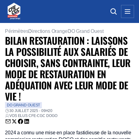
Périmètres
Directions Orange
DO Grand Ouest
BILAN RESTAURATION : LAISSONS
LA POSSIBILITÉ AUX SALARIÉS DE
CHOISIR, SANS CONTRAINTE, LEUR
MODE DE RESTAURATION EN
ADÉQUATION AVEC LEUR MODE DE
VIE !
DO GRAND OUEST
30 JUILLET 2025 - 09H20
VOS ELUS CFE-CGC DOGO
Envoyer par email (nouvelle fenêtre)
Partager sur Twitter (nouvelle fenêtre)
Partager sur Facebook (nouvelle fenêtre)
Partager sur LinkedIn (nouvelle fenêtre)
2024 a connu une mise en place fastidieuse de la nouvelle