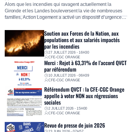
Alors que les incendies qui ravagent actuellement la
Gironde et les Landes bouleversent la vie de nombreuses
familles, Action Logement a activé un dispositif d’urgence
exceptionnel pour accompagner les salariés sinistrés.
Fidèle à sa mission d’utilité sociale, le Groupe mobilise
Soutien aux Forces de la Nation, aux
immédiatement ses équipes afin de proposer un diagnostic
populations et aux salariés impactés
personnalisé, des aides financières pour faire face aux
par les incendies
premières dépenses, […]
27 JUILLET 2026 - 16H30
CFE-CGC ORANGE
Merci : Rejet à 63,31% de l’accord QVCT
par référendum
10 JUILLET 2026 - 06H39
CFE-CGC ORANGE
Référendum QVCT : la CFE-CGC Orange
appelle à voter NON aux régressions
sociales
2 JUILLET 2026 - 15H00
CFE-CGC ORANGE
Revue de presse de juin 2026
23 JUIN 2026 - 07H57