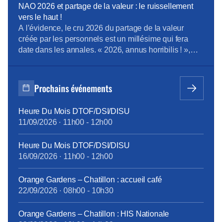
Orientations de la Direction Entreprises France Projet
NAO 2026 et partage de la valeur : le ruissellement
de cession de Globecast Holding Retrouvez
vers le haut !
L’Essentiel du CSEC d’Avril
A l’évidence, le cru 2026 du partage de la valeur
créée par les personnels est un millésime qui fera
date dans les annales. « 2026, annus horribilis ! »,
telle pourrait être la clameur poussée à l’unisson par
les personnels Orange, malmenés et désabusés face
à une redistribution de la valeur peau de chagrin. Et
Prochains événements
[…]
Heure Du Mois DTOF/DSI/DISU
11/09/2026
·
11h00
-
12h00
Heure Du Mois DTOF/DSI/DISU
16/09/2026
·
11h00
-
12h00
Orange Gardens – Chatillon : accueil café
22/09/2026
·
08h00
-
10h30
Orange Gardens – Chatillon : HIS Nationale