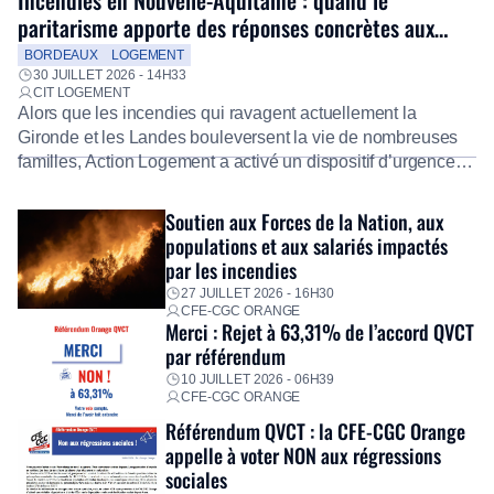
Incendies en Nouvelle-Aquitaine : quand le
paritarisme apporte des réponses concrètes aux
salariés
BORDEAUX
LOGEMENT
30 JUILLET 2026 - 14H33
CIT LOGEMENT
Alors que les incendies qui ravagent actuellement la
Gironde et les Landes bouleversent la vie de nombreuses
familles, Action Logement a activé un dispositif d’urgence
exceptionnel pour accompagner les salariés sinistrés.
Fidèle à sa mission d’utilité sociale, le Groupe mobilise
Soutien aux Forces de la Nation, aux
immédiatement ses équipes afin de proposer un diagnostic
populations et aux salariés impactés
personnalisé, des aides financières pour faire face aux
par les incendies
premières dépenses, […]
27 JUILLET 2026 - 16H30
CFE-CGC ORANGE
Merci : Rejet à 63,31% de l’accord QVCT
par référendum
10 JUILLET 2026 - 06H39
CFE-CGC ORANGE
Référendum QVCT : la CFE-CGC Orange
appelle à voter NON aux régressions
sociales