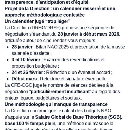
transparence, d’anticipation et d’équité
.
Projet de la Direction : un calendrier resserré et une
approche méthodologique contestée
Un calendrier jugé “trop léger”
La Direction (DRHG/DRSF) propose une séquence de
négociation s’étendant du
28 janvier à début mars 2026
,
articulée autour de cinq rendez-vous majeurs :
28 janvier
: Bilan NAO 2025 et présentation de la masse
salariale d’assiette ;
3 et 10 février
: Examen des revendications et
proposition budgétaire ;
24 et 26 février
: Rédaction d’un éventuel accord ;
Début mars
: Relecture et signature éventuelle.
La CFE-CGC juge le nombre de séances dédiées à la
négociation “
particulièrement insuffisant
” au regard des
enjeux légaux, budgétaires et sociaux.
Une méthodologie qui manque de transparence
La Direction confirme que le calcul des budgets NAO
s’appuie sur le
Salaire Global de Base Théorique (SGB),
base 100 % temps plein
, une méthode qui masque la
dépense salariale réelle et les effets structurels (temps