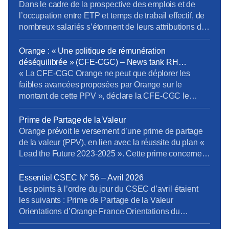
Dans le cadre de la prospective des emplois et de
l’occupation entre ETP et temps de trabail effectif, de
nombreux salariés s’étonnent de leurs attributions de
jour de congés. En effet pour pouvoir passer en temps
partiel, il est important d’en connaître toutes les règles
Orange : « Une politique de rémunération
RH notamment les conséquences sur la paye, les
déséquilibrée » (CFE-CGC) – News tank RH
ICPC, la […]
management
« La CFE-CGC Orange ne peut que déplorer les
faibles avancées proposées par Orange sur le
montant de cette PPV », déclare la CFE-CGC le
11/05/2026. L’organisation syndicale s’exprime au
sujet du versement d’une PPV, en lien avec la
Prime de Partage de la Valeur
réussite du plan « Lead the Future 2023-2025 ». « La
Orange prévoit le versement d’une prime de partage
CFE-CGC Orange dénonce une nouvelle fois une
de la valeur (PPV), en lien avec la réussite du plan «
politique de rémunération […]
Lead the Future 2023-2025 ». Cette prime concernera
les salariés liés par un contrat de travail (CDI, CDD et
alternants), les fonctionnaires en activité et les
Essentiel CSEC N° 56 – Avril 2026
intérimaires à la date de signature de la décision […]
Les points à l’ordre du jour du CSEC d’avril étaient
les suivants : Prime de Partage de la Valeur
Orientations d’Orange France Orientations du
domaine Boucles Locales et Interventions (BLI)