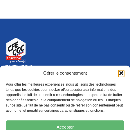
CFE-CGC ORANGE
10-12 rue Saint Amand, 75015 Paris Cedex 15
Gérer le consentement
(nouvelle fenêtre)
Nous contacter
Pour offrir les meilleures expériences, nous utilisons des technologies
01 46 79 28 74
telles que les cookies pour stocker et/ou accéder aux informations des
appareils. Le fait de consentir à ces technologies nous permettra de traiter
S'ABONNER
ADHÉRER
des données telles que le comportement de navigation ou les ID uniques
(NOUVELLE FENÊTRE)
sur ce site. Le fait de ne pas consentir ou de retirer son consentement peut
avoir un effet négatif sur certaines caractéristiques et fonctions.
Épargne
Formation
(nouvelle fenêtre)
(nouvelle fenêtre)
Accepter