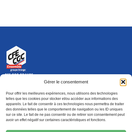
CFE-CGC ORANGE
10-12 rue Saint Amand, 75015 Paris Cedex 15
Gérer le consentement
(nouvelle fenêtre)
Nous contacter
Pour offrir les meilleures expériences, nous utilisons des technologies
01 46 79 28 74
telles que les cookies pour stocker et/ou accéder aux informations des
appareils. Le fait de consentir à ces technologies nous permettra de traiter
S'ABONNER
ADHÉRER
des données telles que le comportement de navigation ou les ID uniques
(NOUVELLE FENÊTRE)
sur ce site. Le fait de ne pas consentir ou de retirer son consentement peut
avoir un effet négatif sur certaines caractéristiques et fonctions.
Épargne
Formation
(nouvelle fenêtre)
(nouvelle fenêtre)