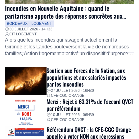
Incendies en Nouvelle-Aquitaine : quand le
paritarisme apporte des réponses concrètes aux
salariés
BORDEAUX
LOGEMENT
30 JUILLET 2026 - 14H33
CIT LOGEMENT
Alors que les incendies qui ravagent actuellement la
Gironde et les Landes bouleversent la vie de nombreuses
familles, Action Logement a activé un dispositif d’urgence
exceptionnel pour accompagner les salariés sinistrés.
Fidèle à sa mission d’utilité sociale, le Groupe mobilise
Soutien aux Forces de la Nation, aux
immédiatement ses équipes afin de proposer un diagnostic
populations et aux salariés impactés
personnalisé, des aides financières pour faire face aux
par les incendies
premières dépenses, […]
27 JUILLET 2026 - 16H30
CFE-CGC ORANGE
Merci : Rejet à 63,31% de l’accord QVCT
par référendum
10 JUILLET 2026 - 06H39
CFE-CGC ORANGE
Référendum QVCT : la CFE-CGC Orange
appelle à voter NON aux régressions