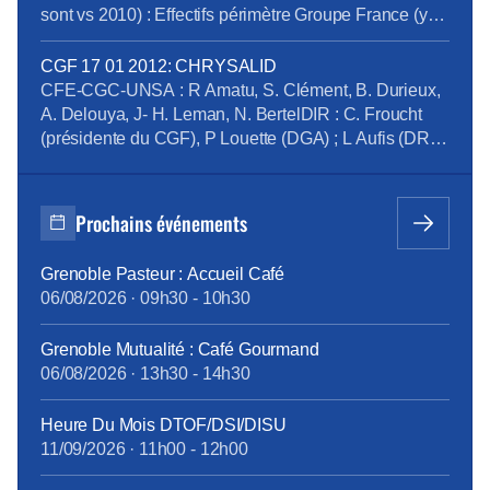
managers et la quasi-totalité des équipes de vente
sont vs 2010) : Effectifs périmètre Groupe France (yc
concernés ne sont ni formés, ni informés !
Filiales) : 107 349 fin 2011 (1700 CDD) : +2% CDI
Télécharger le tract en pdf : Tract Part Variable
Durée moyenne CDD = 4 mois (+1 mois) Forte
CGF 17 01 2012: CHRYSALID
Partielle en AD T2 2013
progression de CDD en IDF Ouest,
CFE-CGC-UNSA : R Amatu, S. Clément, B. Durieux,
lorraine/Alsace/Réunion/Bourgogne/Franche
A. Delouya, J- H. Leman, N. BertelDIR : C. Froucht
Comté/Marseille/Lyon/Provence/Corse 3 811
(présidente du CGF), P Louette (DGA) ; L Aufis (DRH)
recrutements […]
1) CHRYSALID (P. Louette) : deviendra-telle un
beau papillon ? Wikipedia : « la chrysalide est le
stade de développement intermédiaire entre la larve
Prochains événements
et l’imago (ou […]
Grenoble Pasteur : Accueil Café
06/08/2026
·
09h30
-
10h30
Grenoble Mutualité : Café Gourmand
06/08/2026
·
13h30
-
14h30
Heure Du Mois DTOF/DSI/DISU
11/09/2026
·
11h00
-
12h00