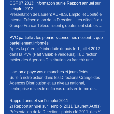
CGF 07 2013: Information sur le Rapport annuel sur
l’emploi 2012
Présentation de Laurent AUFILS, Emploi et Contrôle
interne. Présentation de la Direction : Les effectifs du
Groupe France Télécom sont globalement stables par
rapport à l’année 2012. Il est à noter que la filiale
Citivox ne fait pas partie des chiffres présentés mais
PVC partielle : les premiers concernés ne sont… que
qu’elle ne représente pas une proportion significative
partiellement informés !
par rapport à l’ensemble du […]
Après la pérennité introduite depuis le 1 juillet 2012
dans la PVV (Part Variable vendeurs), la Direction
métier des Agences Distribution va franchir une
nouvelle étape vers la PVC (Part Variable
Commerciale) dès le 1er juillet 2013, avec la PVC
L’action a payé vos dimanches et jours fériés
partielle. La PVC définitive arrivera au T2 2014. Les
Suite à notre action dans les Directions Orange des
grands principes de ces nouvelles règles
Agences Distribution et au niveau national,
apparaissent plutôt vertueux, tant pour les équipes
l’entreprise respecte enfin vos droits en terme de
commerciales que pour les clients. Mais, comme
rémunération des dimanches et jours fériés que vous
souvent, la Direction pèche dans la mise en œuvre :
soyez vendeurs, conseillers techniques, adjoints ou
Rapport annuel sur l’emploi 2011
toutes les règles ne sont pas limpides, et, à moins
managers (CEA). TractAD
2) Rapport annuel sur l’emploi 2011 (Laurent Auffis)
d’un mois de la mise en place, près de la moitié des
remuTravailDimancheFeries 2013 OK.pdf
Présentation de la Direction : points clé 2011 (les %