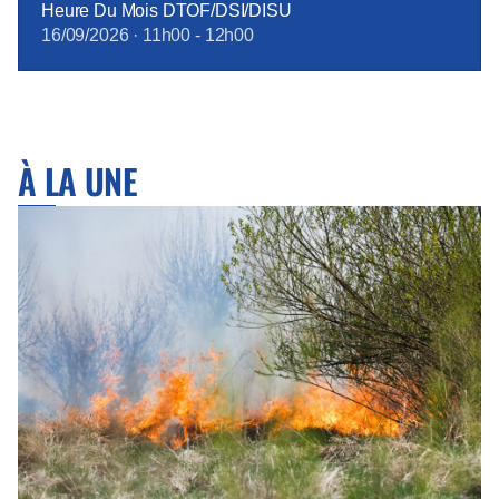
Heure Du Mois DTOF/DSI/DISU
16/09/2026
·
11h00
-
12h00
À LA UNE