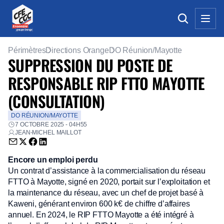
Périmètres
Directions Orange
DO Réunion/Mayotte
SUPPRESSION DU POSTE DE
RESPONSABLE RIP FTTO MAYOTTE
(CONSULTATION)
DO RÉUNION/MAYOTTE
7 OCTOBRE 2025 - 04H55
JEAN-MICHEL MAILLOT
Envoyer par email (nouvelle fenêtre)
Partager sur Twitter (nouvelle fenêtre)
Partager sur Facebook (nouvelle fenêtre)
Partager sur LinkedIn (nouvelle fenêtre)
Encore un emploi perdu
Un contrat d’assistance à la commercialisation du réseau
FTTO à Mayotte, signé en 2020, portait sur l’exploitation et
la maintenance du réseau, avec un chef de projet basé à
Kaweni, générant environ 600 k€ de chiffre d’affaires
annuel. En 2024, le RIP FTTO Mayotte a été intégré à