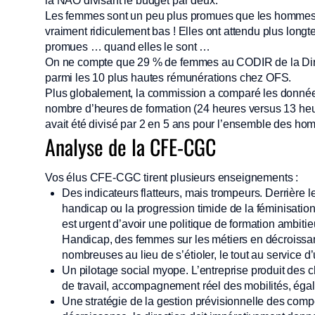
la NAO divisant le budget par deux.
Les femmes sont un peu plus promues que les hommes (2
vraiment ridiculement bas ! Elles ont attendu plus lon
promues … quand elles le sont …
On ne compte que 29 % de femmes au CODIR de la Direc
parmi les 10 plus hautes rémunérations chez OFS.
Plus globalement, la commission a comparé les données
nombre d’heures de formation (24 heures versus 13 heu
avait été divisé par 2 en 5 ans pour l’ensemble des h
Analyse de la CFE-CGC
Vos élus CFE-CGC tirent plusieurs enseignements :
Des indicateurs flatteurs, mais trompeurs. Derrière 
handicap ou la progression timide de la féminisation,
est urgent d’avoir une politique de formation ambiti
Handicap, des femmes sur les métiers en décroissan
nombreuses au lieu de s’étioler, le tout au service 
Un pilotage social myope. L’entreprise produit des chif
de travail, accompagnement réel des mobilités, égal
Une stratégie de la gestion prévisionnelle des com