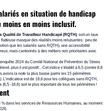
alariés en situation de handicap
 moins en moins inclusif.
 Qualité de Travailleur Handicapé (RQTH)
, soit un taux
 flatteuse masque des réalités moins reluisantes : peu de
otion que les salariés sans RQTH), une accessibilité
reux, mais cantonnés à des métiers non prioritaires avec
 l’enquête 2024 du Comité National de Prévention du Stress
t élevé, plus il est positif…Cet indice s’établit à 6,5 (contre 8,8
 avons la note la plus basse parmi les 15 périmètres
. L’indicateur est de 18,6 pour les collègues sans RQTH,
 (6,5 -18,6) soit le plus important de tous les périmètres !
dent
 –5,8 % dans les services de Ressources Humaines, au moment
2026.