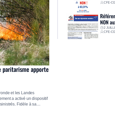
CFE-C
Référen
NON aux
2 JUILL
CFE-C
e paritarisme apporte
ironde et les Landes
ment a activé un dispositif
inistrés. Fidèle à sa
ment ses équipes afin de