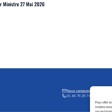
er Ministre 27 Mai 2026
Nous contacter
01 46 79 28 74
Pour offrir 
cookies pour
ces technolo