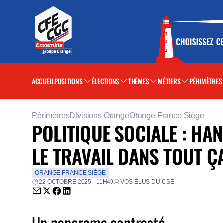
ACCUEIL
POSITIONS
ÉLECTIONS
THÈMES
MÉTIERS
PÉRIMÈTRES
Périmètres
Divisions Orange
Orange France Siège
POLITIQUE SOCIALE : HA
LE TRAVAIL DANS TOUT Ç
ORANGE FRANCE SIÈGE
22 OCTOBRE 2025 - 11H49
VOS ÉLUS DU CSE
Envoyer par email (nouvelle fenêtre)
Partager sur Twitter (nouvelle fenêtre)
Partager sur Facebook (nouvelle fenêtre)
Partager sur LinkedIn (nouvelle fenêtre)
Un panorama contrasté