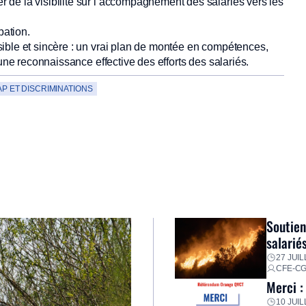
r de la visibilité sur l’accompagnement des salariés vers les
ation.
ible et sincère : un vrai plan de montée en compétences,
 une reconnaissance effective des efforts des salariés.
P ET DISCRIMINATIONS
Soutien
salarié
27 JUIL
CFE-C
Merci :
10 JUIL