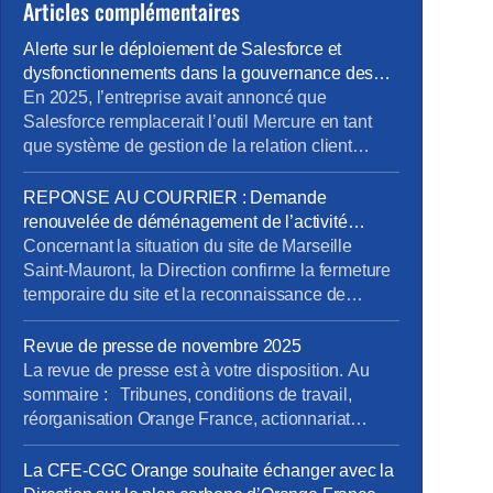
Articles complémentaires
Alerte sur le déploiement de Salesforce et
dysfonctionnements dans la gouvernance des
projets métiers
En 2025, l’entreprise avait annoncé que
Salesforce remplacerait l’outil Mercure en tant
que système de gestion de la relation client
(CRM). À cette occasion, la Direction Pro-PME et
la Direction du Système d’Information (DSI)
REPONSE AU COURRIER : Demande
avaient sollicité chaque métier pour élaborer un
renouvelée de déménagement de l’activité
cahier des charges rigoureux, destiné à prendre
tertiaire du site de Marseille Saint-Mauront
Concernant la situation du site de Marseille
en compte les besoins terrain spécifiques de […]
Saint-Mauront, la Direction confirme la fermeture
temporaire du site et la reconnaissance de
risques graves pour la sécurité des salariés,
mais ne répond pas à l’exigence essentielle
Revue de presse de novembre 2025
formulée par la CFE-CGC Orange : une décision
La revue de presse est à votre disposition. Au
claire et définitive sur le non-retour des activités
sommaire : Tribunes, conditions de travail,
tertiaires. {loadmoduleid 245}
réorganisation Orange France, actionnariat
reponse_courrier_cfe-cgc_saint-
salarial, vente SFR, opérateurs satellitaires. Pour
mauront_9janv26.pdf Retrouvez le […]
la consulter : revue de presse de novembre Pour
La CFE-CGC Orange souhaite échanger avec la
vous abonner gratuitement : s’abonner Vous