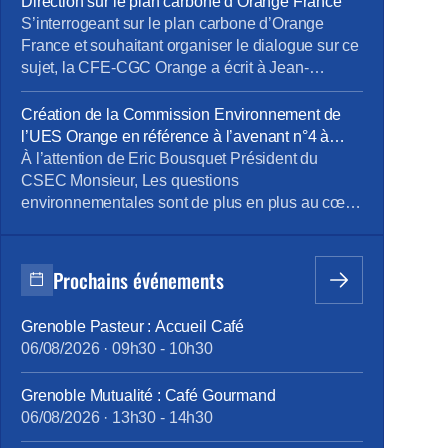
Direction sur le plan carbone d’Orange France
pouvez lire les articles au fil de leur publication
S’interrogeant sur le plan carbone d’Orange
en rubrique Revue de presse, mais […]
France et souhaitant organiser le dialogue sur ce
sujet, la CFE-CGC Orange a écrit à Jean-
François Fallacher. Objet : programme Orange
Carbone d’Orange France et lancement d’une
Création de la Commission Environnement de
offre de Smart TV pour les Jeux Olympiques de
l’UES Orange en référence à l’avenant n°4 à
Paris Monsieur, En décembre dernier, vous avez
l’accord portant sur le dialogue social au sein de
À l’attention de Eric Bousquet Président du
présenté le lancement du programme carbone
l’UES Orange _ document du 24 octobre 2023
CSEC Monsieur, Les questions
[…]
environnementales sont de plus en plus au cœur
des orientations stratégiques des entreprises.
Orange est bien sûr très concernée par ces
questions et comme l’a mentionné Mr JF
Prochains événements
Fallacher dans le Live « Lancement du
programme Carbone » du 6/12 dernier, « c’est
Grenoble Pasteur : Accueil Café
une priorité absolue […]
06/08/2026
·
09h30
-
10h30
Grenoble Mutualité : Café Gourmand
06/08/2026
·
13h30
-
14h30