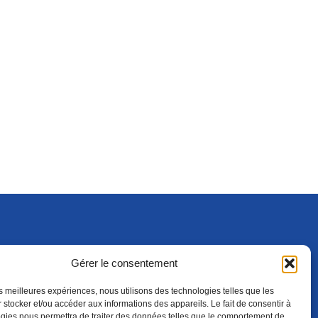
Gérer le consentement
S'ABONNER
ADHÉRER
(NOUVELLE FENÊTRE)
les meilleures expériences, nous utilisons des technologies telles que les
 stocker et/ou accéder aux informations des appareils. Le fait de consentir à
gies nous permettra de traiter des données telles que le comportement de