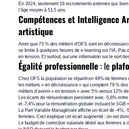
En 2024, seulement 16 recrutements externes qui, bien 
l’âge moyen à 51,5 ans.
Compétences et Intelligence Art
artistique
Alors que 73 % des métiers d’OFS sont en décroissance 
se limite à quelques heures de e-learning sur l’IA. Pas d
en tension. Et surtout, aucune information sur le sort d
Égalité professionnelle
: le
plaf
Chez OFS la population se répartit en 49% de femmes
les métiers « en décroissance » qui comptent 79 % de
métiers d’avenir « en tension » avec 5% versus 12% 
Les écarts de rémunération persistent avec -5,6% entr
et -7,4% pour la rémunération globale incluant le SGB + 
La Part Variable Managériale affiche un écart de -4%, 
femmes. Ceci explique cet écart augmenté : on est donc 
Le budget de correction salariale dédié aux femmes a 