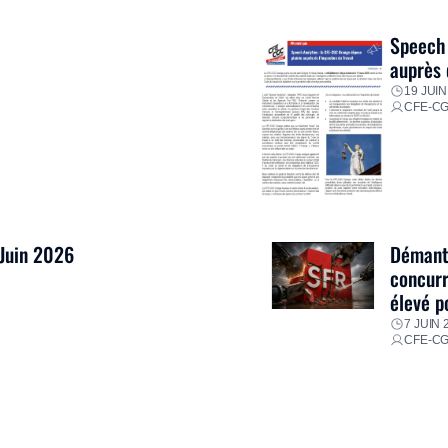
res pour faire face aux
Speech 
auprès 
19 JUIN
CFE-C
 Juin 2026
Démantè
concurr
élevé p
7 JUIN 
CFE-C