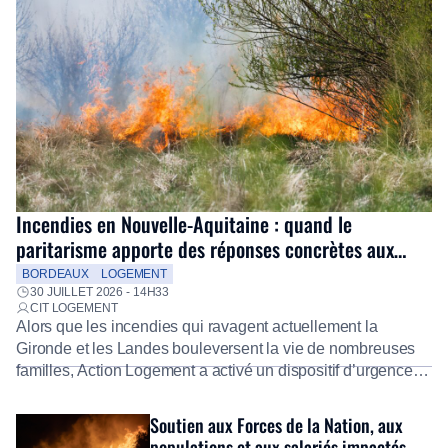
Incendies en Nouvelle-Aquitaine : quand le
paritarisme apporte des réponses concrètes aux
salariés
BORDEAUX
LOGEMENT
30 JUILLET 2026 - 14H33
CIT LOGEMENT
Alors que les incendies qui ravagent actuellement la
Gironde et les Landes bouleversent la vie de nombreuses
familles, Action Logement a activé un dispositif d’urgence
exceptionnel pour accompagner les salariés sinistrés.
Fidèle à sa mission d’utilité sociale, le Groupe mobilise
Soutien aux Forces de la Nation, aux
immédiatement ses équipes afin de proposer un diagnostic
populations et aux salariés impactés