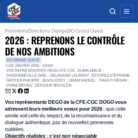
Périmètres
Directions Orange
DO Grand Ouest
2026 : REPRENONS LE CONTRÔLE
DE NOS AMBITIONS
DO GRAND OUEST
26 JANVIER 2026 - 10H26
VOS REPRÉSENTANTS DEGO CFE CGC : AUBIN EMILIE ;
DASSONNEVILLE GAËL ; DELAVIGNE LAURENT ; ESTOREZ STÉPHANIE ;
GROYER PHILIPPE ; JEGOU EDDY ; LIMAM NAOUEL ; TANGUY RENAN ;
VISINE BRUNO ; ZERZOUR BOUALEM
Envoyer par email (nouvelle fenêtre)
Partager sur Twitter (nouvelle fenêtre)
Partager sur Facebook (nouvelle fenêtre)
Partager sur LinkedIn (nouvelle fenêtre)
Vos représentants DEGO de la CFE-CGC DOGO vous
adressent leurs meilleurs voeux pour 2026 :
que cette
année soit celle du respect, de la reconnaissance et du
dialogue authentique, pas de nouvelles promesses
oubliées.
Objectifs réalistes : c’est non négociable