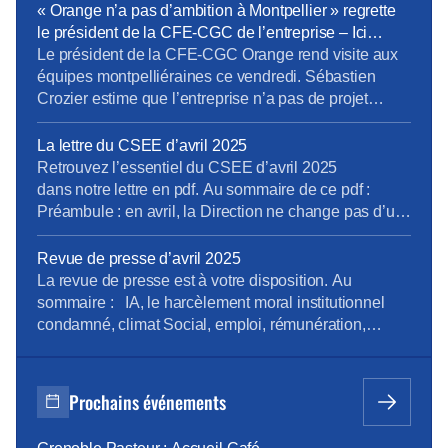
personnes travaillent dans ces locaux de la cité
« Orange n’a pas d’ambition à Montpellier » regrette
phocéenne. L’entreprise attend « un retour à une
le président de la CFE-CGC de l’entreprise – Ici
situation apaisée dans le quartier ». […]Les salariés
l’Herault
Le président de la CFE-CGC Orange rend visite aux
ont dû être […]
équipes montpelliéraines ce vendredi. Sébastien
Crozier estime que l’entreprise n’a pas de projet
ambitieux dans la métropole et que les salariés se
sentent oubliés. Sébastien Crozier, président national
La lettre du CSEE d’avril 2025
de la CFE-CGC Orange est dans l’Hérault ce
Retrouvez l’essentiel du CSEE d’avril 2025
vendredi pour rencontrer les 1.500 salariés qui
dans notre lettre en pdf. Au sommaire de ce pdf :
travaillent à Montpellier. […]
Préambule : en avril, la Direction ne change pas d’un
fil. La tension en 2500 pages (enquête du CNPS) Les
médecins alertent …Encore ! (rapport des médecins
Revue de presse d’avril 2025
du travail) A Caen, un inventaire à la Prévert Atalante
La revue de presse est à votre disposition. Au
: où sont les […]
sommaire : IA, le harcèlement moral institutionnel
condamné, climat Social, emploi, rémunération,
boutiques, en région Pour la consulter : revue de
presse d’avril Pour vous abonner gratuitement :
s’abonner Vous pouvez lire les articles au fil de leur
Prochains événements
publication en rubrique Revue de presse, mais aussi
[…]