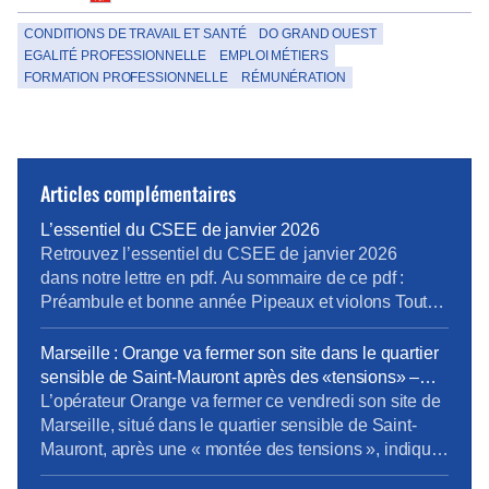
CONDITIONS DE TRAVAIL ET SANTÉ
DO GRAND OUEST
EGALITÉ PROFESSIONNELLE
EMPLOI MÉTIERS
FORMATION PROFESSIONNELLE
RÉMUNÉRATION
Articles complémentaires
L’essentiel du CSEE de janvier 2026
Retrouvez l’essentiel du CSEE de janvier 2026
dans notre lettre en pdf. Au sommaire de ce pdf :
Préambule et bonne année Pipeaux et violons Tout
va bien madame la marquise Cro-Magnon et
Neandertal Prochain CSEE pour vos élus du 24 au
Marseille : Orange va fermer son site dans le quartier
26 mars.
sensible de Saint-Mauront après des «tensions» –
Europe 1
L’opérateur Orange va fermer ce vendredi son site de
Marseille, situé dans le quartier sensible de Saint-
Mauront, après une « montée des tensions », indique
la direction régionale du groupe. Environ 1.000