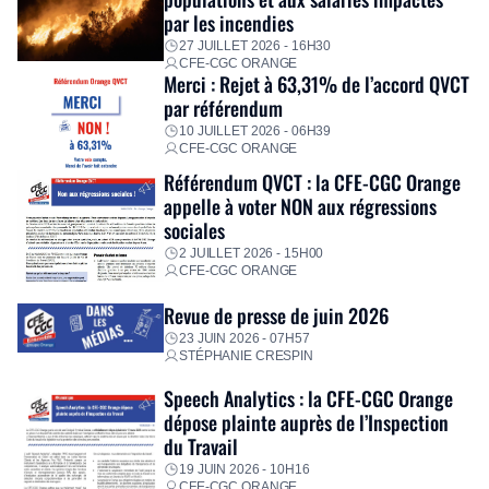
personnalisé, des aides financières pour faire face aux
par les incendies
premières dépenses, […]
27 JUILLET 2026 - 16H30
CFE-CGC ORANGE
Merci : Rejet à 63,31% de l’accord QVCT
par référendum
10 JUILLET 2026 - 06H39
CFE-CGC ORANGE
Référendum QVCT : la CFE-CGC Orange
appelle à voter NON aux régressions
sociales
2 JUILLET 2026 - 15H00
CFE-CGC ORANGE
Revue de presse de juin 2026
23 JUIN 2026 - 07H57
STÉPHANIE CRESPIN
Speech Analytics : la CFE-CGC Orange
dépose plainte auprès de l’Inspection
du Travail
19 JUIN 2026 - 10H16
CFE-CGC ORANGE