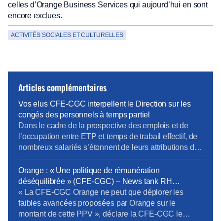
celles d’Orange Business Services qui aujourd’hui en sont
encore exclues.
ACTIVITÉS SOCIALES ET CULTURELLES
Articles complémentaires
Vos elus CFE-CGC interpellent le Direction sur les
congés des personnels à temps partiel
Dans le cadre de la prospective des emplois et de
l’occupation entre ETP et temps de trabail effectif, de
nombreux salariés s’étonnent de leurs attributions de
jour de congés. En effet pour pouvoir passer en temps
partiel, il est important d’en connaître toutes les règles
Orange : « Une politique de rémunération
RH notamment les conséquences sur la paye, les
déséquilibrée » (CFE-CGC) – News tank RH
ICPC, la […]
management
« La CFE-CGC Orange ne peut que déplorer les
faibles avancées proposées par Orange sur le
montant de cette PPV », déclare la CFE-CGC le