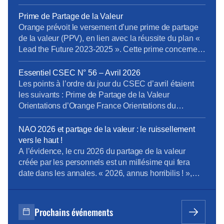
11/05/2026. L’organisation syndicale s’exprime au
sujet du versement d’une PPV, en lien avec la
Prime de Partage de la Valeur
réussite du plan « Lead the Future 2023-2025 ». « La
Orange prévoit le versement d’une prime de partage
CFE-CGC Orange dénonce une nouvelle fois une
de la valeur (PPV), en lien avec la réussite du plan «
politique de rémunération […]
Lead the Future 2023-2025 ». Cette prime concernera
les salariés liés par un contrat de travail (CDI, CDD et
alternants), les fonctionnaires en activité et les
Essentiel CSEC N° 56 – Avril 2026
intérimaires à la date de signature de la décision […]
Les points à l’ordre du jour du CSEC d’avril étaient
les suivants : Prime de Partage de la Valeur
Orientations d’Orange France Orientations du
domaine Boucles Locales et Interventions (BLI)
Orientations de la Direction Entreprises France Projet
NAO 2026 et partage de la valeur : le ruissellement
de cession de Globecast Holding Retrouvez
vers le haut !
L’Essentiel du CSEC d’Avril
A l’évidence, le cru 2026 du partage de la valeur
créée par les personnels est un millésime qui fera
date dans les annales. « 2026, annus horribilis ! »,
telle pourrait être la clameur poussée à l’unisson par
les personnels Orange, malmenés et désabusés face
à une redistribution de la valeur peau de chagrin. Et
Prochains événements
[…]