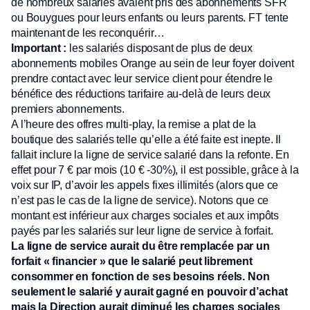
de nombreux salariés avaient pris des abonnements SFR
ou Bouygues pour leurs enfants ou leurs parents. FT tente
maintenant de les reconquérir…
Important :
les salariés disposant de plus de deux
abonnements mobiles Orange au sein de leur foyer doivent
prendre contact avec leur service client pour étendre le
bénéfice des réductions tarifaire au-delà de leurs deux
premiers abonnements.
A l’heure des offres multi-play, la remise a plat de la
boutique des salariés telle qu’elle a été faite est inepte. Il
fallait inclure la ligne de service salarié dans la refonte. En
effet pour 7 € par mois (10 € -30%), il est possible, grâce à la
voix sur IP, d’avoir les appels fixes illimités (alors que ce
n’est pas le cas de la ligne de service). Notons que ce
montant est inférieur aux charges sociales et aux impôts
payés par les salariés sur leur ligne de service à forfait.
La ligne de service aurait du être remplacée par un
forfait « financier » que le salarié peut librement
consommer en fonction de ses besoins réels. Non
seulement le salarié y aurait gagné en pouvoir d’achat
mais la Direction aurait diminué les charges sociales