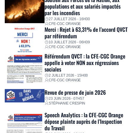
immédiatement ses équipes afin de proposer un diagnostic
populations et aux salariés impactés
personnalisé, des aides financières pour faire face aux
par les incendies
premières dépenses, […]
27 JUILLET 2026 - 16H30
CFE-CGC ORANGE
Merci : Rejet à 63,31% de l’accord QVCT
par référendum
10 JUILLET 2026 - 06H39
CFE-CGC ORANGE
Référendum QVCT : la CFE-CGC Orange
appelle à voter NON aux régressions
sociales
2 JUILLET 2026 - 15H00
CFE-CGC ORANGE
Revue de presse de juin 2026
23 JUIN 2026 - 07H57
STÉPHANIE CRESPIN
Speech Analytics : la CFE-CGC Orange
dépose plainte auprès de l’Inspection
du Travail