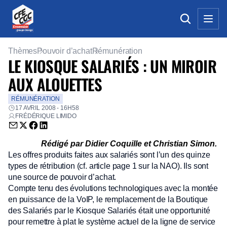
Thèmes
Pouvoir d’achat
Rémunération
LE KIOSQUE SALARIÉS : UN MIROIR
AUX ALOUETTES
RÉMUNÉRATION
17 AVRIL 2008 - 16H58
FRÉDÉRIQUE LIMIDO
Envoyer par email (nouvelle fenêtre)
Partager sur Twitter (nouvelle fenêtre)
Partager sur Facebook (nouvelle fenêtre)
Partager sur LinkedIn (nouvelle fenêtre)
Rédigé par Didier Coquille et Christian Simon.
Les offres produits faites aux salariés sont l’un des quinze
types de rétribution (cf. article page 1 sur la NAO). Ils sont
une source de pouvoir d’achat.
Compte tenu des évolutions technologiques avec la montée
en puissance de la VoIP, le remplacement de la Boutique
des Salariés par le Kiosque Salariés était une opportunité
pour remettre à plat le système actuel de la ligne de service