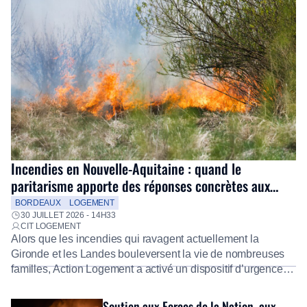
Incendies en Nouvelle-Aquitaine : quand le
paritarisme apporte des réponses concrètes aux
salariés
BORDEAUX
LOGEMENT
30 JUILLET 2026 - 14H33
CIT LOGEMENT
Alors que les incendies qui ravagent actuellement la
Gironde et les Landes bouleversent la vie de nombreuses
familles, Action Logement a activé un dispositif d’urgence
exceptionnel pour accompagner les salariés sinistrés.
Fidèle à sa mission d’utilité sociale, le Groupe mobilise
Soutien aux Forces de la Nation, aux