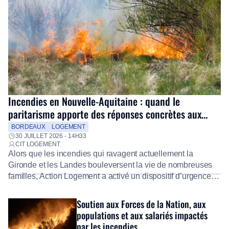
Incendies en Nouvelle-Aquitaine : quand le
paritarisme apporte des réponses concrètes aux
salariés
BORDEAUX
LOGEMENT
30 JUILLET 2026 - 14H33
CIT LOGEMENT
Alors que les incendies qui ravagent actuellement la
Gironde et les Landes bouleversent la vie de nombreuses
familles, Action Logement a activé un dispositif d’urgence
exceptionnel pour accompagner les salariés sinistrés.
Fidèle à sa mission d’utilité sociale, le Groupe mobilise
Soutien aux Forces de la Nation, aux
immédiatement ses équipes afin de proposer un diagnostic
populations et aux salariés impactés
personnalisé, des aides financières pour faire face aux
par les incendies