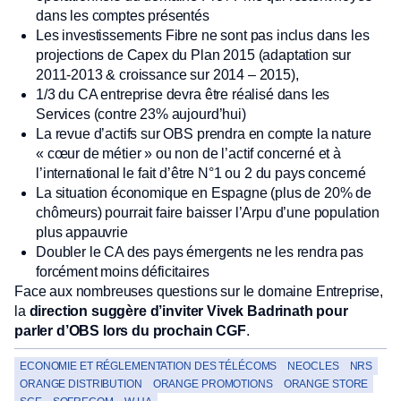
dans les comptes présentés
Les investissements Fibre ne sont pas inclus dans les
projections de Capex du Plan 2015 (adaptation sur
2011-2013 & croissance sur 2014 – 2015),
1/3 du CA entreprise devra être réalisé dans les
Services (contre 23% aujourd’hui)
La revue d’actifs sur OBS prendra en compte la nature
« cœur de métier » ou non de l’actif concerné et à
l’international le fait d’être N°1 ou 2 du pays concerné
La situation économique en Espagne (plus de 20% de
chômeurs) pourrait faire baisser l’Arpu d’une population
plus appauvrie
Doubler le CA des pays émergents ne les rendra pas
forcément moins déficitaires
Face aux nombreuses questions sur le domaine Entreprise,
la
direction suggère d’inviter Vivek Badrinath pour
parler d’OBS lors du prochain CGF
.
ECONOMIE ET RÉGLEMENTATION DES TÉLÉCOMS
NEOCLES
NRS
ORANGE DISTRIBUTION
ORANGE PROMOTIONS
ORANGE STORE