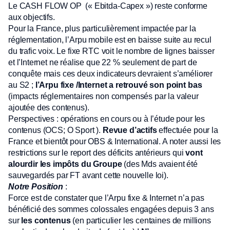
Le CASH FLOW OP (« Ebitda-Capex ») reste conforme
aux objectifs.
Pour la France, plus particulièrement impactée par la
réglementation, l’Arpu mobile est en baisse suite au recul
du trafic voix. Le fixe RTC voit le nombre de lignes baisser
et l’Internet ne réalise que 22 % seulement de part de
conquête mais ces deux indicateurs devraient s’améliorer
au S2 ;
l’Arpu fixe /Internet a retrouvé son point bas
(impacts réglementaires non compensés par la valeur
ajoutée des contenus).
Perspectives : opérations en cours ou à l’étude pour les
contenus (OCS; O Sport ).
Revue d’actifs
effectuée pour la
France et bientôt pour OBS & International. A noter aussi les
restrictions sur le report des déficits antérieurs qui
vont
alourdir les impôts du Groupe
(des Mds avaient été
sauvegardés par FT avant cette nouvelle loi).
Notre Position
:
Force est de constater que l’Arpu fixe & Internet n’a pas
bénéficié des sommes colossales engagées depuis 3 ans
sur
les contenus
(en particulier les centaines de millions