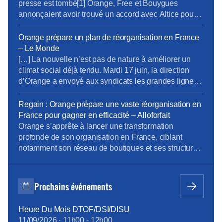
personnels n’ont été informés et consultés, aucune
presse est tombé[1] Orange, Free et Bouygues
discussion n’a été ouverte sur […]
annonçaient avoir trouvé un accord avec Altice pour
le rachat de SFR. Les clients B2B sont pour
Bouygues ainsi que le réseau mobile qu’il avait en
Orange prépare un plan de réorganisation en France
partage avec SFR (zone non dense), le B2C et les
– Le Monde
fréquences seront partagées […]
[…] La nouvelle n’est pas de nature à améliorer un
climat social déjà tendu. Mardi 17 juin, la direction
d’Orange a envoyé aux syndicats les grandes lignes
d’un chantier visant à réviser, de manière significative,
l’organisation de l’opérateur en France. […] Le
Regain : Orange prépare une vaste réorganisation en
nouveau projet de réorganisation, lui, concerne 12
France pour gagner en efficacité – Alloforfait
des 17 directions d’Orange dans l’Hexagone, où le
Orange s’apprête à lancer une transformation
[…]
profonde de son organisation en France, ciblant
notamment son réseau de boutiques et ses structures
internes. Dans un contexte de pression sur la
rentabilité et d’objectif d’optimisation, l’opérateur mise
sur des gains d’efficacité substantiels, mais cette
Prochains événements
stratégie suscite également des inquiétudes sociales
et syndicales fortes. […] Ce projet ne […]
Heure Du Mois DTOF/DSI/DISU
11/09/2026
·
11h00
-
12h00