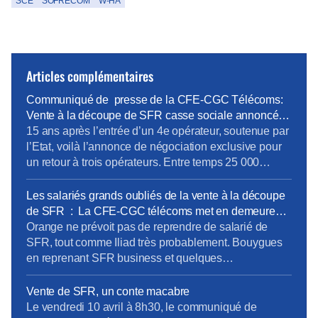
SCE
SOFRECOM
W-HA
Articles complémentaires
Communiqué de presse de la CFE-CGC Télécoms:
Vente à la découpe de SFR casse sociale annoncée
faute d’une ARCEP et d’un Etat responsables.
15 ans après l’entrée d’un 4e opérateur, soutenue par
l’Etat, voilà l’annonce de négociation exclusive pour
un retour à trois opérateurs. Entre temps 25 000
emplois ont été délocalisés, 700 millions ont été
perdu pour notre économie. Le communiqué de
Les salariés grands oubliés de la vente à la découpe
presse
de SFR : La CFE-CGC télécoms met en demeure
les 4 opérateurs
Orange ne prévoit pas de reprendre de salarié de
SFR, tout comme Iliad très probablement. Bouygues
en reprenant SFR business et quelques
infrastructures devrait reprendre une toute petite partie
des personnels, mais à quelles conditions ? Dans
Vente de SFR, un conte macabre
aucune des quatre sociétés les représentants des
Le vendredi 10 avril à 8h30, le communiqué de