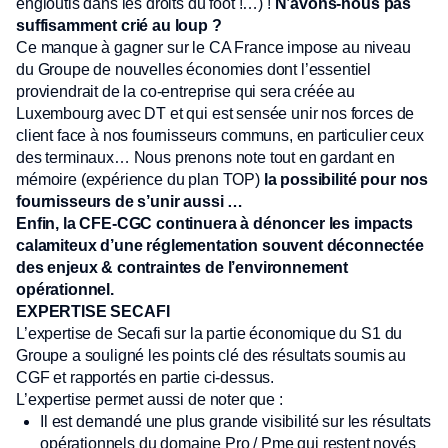
engloutis dans les droits du foot !…) !
N’avons-nous pas
suffisamment crié au loup ?
Ce manque à gagner sur le CA France impose au niveau
du Groupe de nouvelles économies dont l’essentiel
proviendrait de la co-entreprise qui sera créée au
Luxembourg avec DT et qui est sensée unir nos forces de
client face à nos fournisseurs communs, en particulier ceux
des terminaux… Nous prenons note tout en gardant en
mémoire (expérience du plan TOP)
la possibilité pour nos
fournisseurs de s’unir aussi …
Enfin, la CFE-CGC continuera à dénoncer les impacts
calamiteux d’une réglementation souvent déconnectée
des enjeux & contraintes de l’environnement
opérationnel.
EXPERTISE SECAFI
L’expertise de Secafi sur la partie économique du S1 du
Groupe a souligné les points clé des résultats soumis au
CGF et rapportés en partie ci-dessus.
L’expertise permet aussi de noter que :
Il est demandé une plus grande visibilité sur les résultats
opérationnels du domaine Pro / Pme qui restent noyés