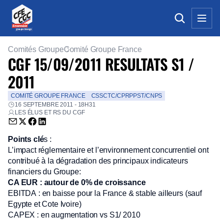
Comités Groupe
Comité Groupe France
CGF 15/09/2011 RESULTATS S1 /
2011
COMITÉ GROUPE FRANCE
CSSCTC/CPRPPST/CNPS
16 SEPTEMBRE 2011 - 18H31
LES ÉLUS ET RS DU CGF
Envoyer par email (nouvelle fenêtre)
Partager sur Twitter (nouvelle fenêtre)
Partager sur Facebook (nouvelle fenêtre)
Partager sur LinkedIn (nouvelle fenêtre)
Points clé
s :
L’impact réglementaire et l’environnement concurrentiel ont
contribué à la dégradation des principaux indicateurs
financiers du Groupe:
CA EUR : autour de 0% de croissance
EBITDA : en baisse pour la France & stable ailleurs (sauf
Egypte et Cote Ivoire)
CAPEX : en augmentation vs S1/ 2010