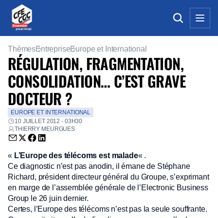
Thèmes
Entreprise
Europe et International
RÉGULATION, FRAGMENTATION,
CONSOLIDATION… C’EST GRAVE
DOCTEUR ?
EUROPE ET INTERNATIONAL
10 JUILLET 2012 - 03H30
THIERRY MEURGUES
Envoyer par email (nouvelle fenêtre)
Partager sur Twitter (nouvelle fenêtre)
Partager sur Facebook (nouvelle fenêtre)
Partager sur LinkedIn (nouvelle fenêtre)
«
L’Europe des télécoms est malade
« .
Ce diagnostic n’est pas anodin, il émane de Stéphane
Richard, président directeur général du Groupe, s’exprimant
en marge de l’assemblée générale de l’Electronic Business
Group le 26 juin dernier.
Certes, l’Europe des télécoms n’est pas la seule souffrante.