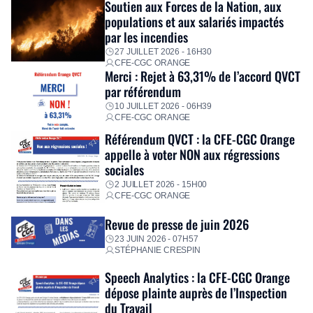
Soutien aux Forces de la Nation, aux
immédiatement ses équipes afin de proposer un diagnostic
populations et aux salariés impactés
personnalisé, des aides financières pour faire face aux
par les incendies
premières dépenses, […]
27 JUILLET 2026 - 16H30
CFE-CGC ORANGE
Merci : Rejet à 63,31% de l’accord QVCT
par référendum
10 JUILLET 2026 - 06H39
CFE-CGC ORANGE
Référendum QVCT : la CFE-CGC Orange
appelle à voter NON aux régressions
sociales
2 JUILLET 2026 - 15H00
CFE-CGC ORANGE
Revue de presse de juin 2026
23 JUIN 2026 - 07H57
STÉPHANIE CRESPIN
Speech Analytics : la CFE-CGC Orange
dépose plainte auprès de l’Inspection
du Travail