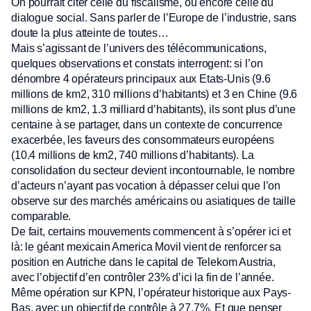
On pourrait citer celle du fiscalisme, ou encore celle du
dialogue social. Sans parler de l’Europe de l’industrie, sans
doute la plus atteinte de toutes…
Mais s’agissant de l’univers des télécommunications,
quelques observations et constats interrogent: si l’on
dénombre 4 opérateurs principaux aux Etats-Unis (9.6
millions de km2, 310 millions d’habitants) et 3 en Chine (9.6
millions de km2, 1.3 milliard d’habitants), ils sont plus d’une
centaine à se partager, dans un contexte de concurrence
exacerbée, les faveurs des consommateurs européens
(10.4 millions de km2, 740 millions d’habitants). La
consolidation du secteur devient incontournable, le nombre
d’acteurs n’ayant pas vocation à dépasser celui que l’on
observe sur des marchés américains ou asiatiques de taille
comparable.
De fait, certains mouvements commencent à s’opérer ici et
là: le géant mexicain America Movil vient de renforcer sa
position en Autriche dans le capital de Telekom Austria,
avec l’objectif d’en contrôler 23% d’ici la fin de l’année.
Même opération sur KPN, l’opérateur historique aux Pays-
Bas, avec un objectif de contrôle à 27.7%. Et que penser