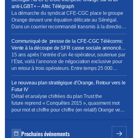
promulgation de la loi n° 2026-08 du 30 mars 2026
anti-LGBT+ – Afric Télégraph
dans le pays, un texte […]
La démarche du syndicat CFE-CGC place le groupe
Orange devant une équation délicate au Sénégal.
Dans un courrier recommandé transmis à la direction
générale, l’organisation représentative des cadres
demande à l’opérateur français des engagements
Communiqué de presse de la CFE-CGC Télécoms:
précis concernant la protection de ses collaborateurs
Vente à la découpe de SFR casse sociale annoncée
implantés à Dakar, alors que le Parlement sénégalais
faute d’une ARCEP et d’un Etat responsables.
15 ans après l’entrée d’un 4e opérateur, soutenue par
examine un durcissement de la législation […]
l’Etat, voilà l’annonce de négociation exclusive pour
un retour à trois opérateurs. Entre temps 25 000
emplois ont été délocalisés, 700 millions ont été
perdu pour notre économie. Le communiqué de
Le nouveau plan stratégique d’Orange, Retour vers le
presse
Futur IV
Détail et analyse chifrées du plan Trust the
future reprend « Conquêtes 2015 », quasiment mot
pour mot et chiffre pour chiffre (en relatif) Orange veut
devenir l’opérateur de confiance du client, valorisant
la fidélité Orange poursuivra sa croissance par
l’innovation Un esprit de conquête à l’international
Prochains événements
Une excellence des réseaux (fixe, mobile)