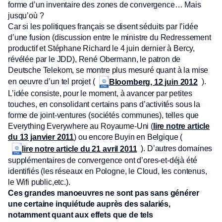
forme d’un inventaire des zones de convergence… Mais
jusqu’où ?
Car si les politiques français se disent séduits par l’idée
d’une fusion (discussion entre le ministre du Redressement
productif et Stéphane Richard le 4 juin dernier à Bercy,
révélée par le JDD), René Obermann, le patron de
Deutsche Telekom, se montre plus mesuré quant à la mise
en oeuvre d’un tel projet (
).
Bloomberg, 12 juin 2012
L’idée consiste, pour le moment, à avancer par petites
touches, en consolidant certains pans d’activités sous la
forme de joint-ventures (sociétés communes), telles que
Everything Everywhere au Royaume-Uni (
lire notre article
du 13 janvier 2011
) ou encore Buyin en Belgique (
). D’autres domaines
lire notre article du 21 avril 2011
supplémentaires de convergence ont d’ores-et-déjà été
identifiés (les réseaux en Pologne, le Cloud, les contenus,
le Wifi public,etc.).
Ces grandes manoeuvres ne sont pas sans générer
une certaine inquiétude auprès des salariés,
notamment quant aux effets que de tels