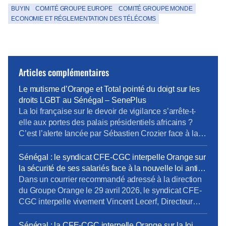
BUYIN
COMITÉ GROUPE EUROPE
COMITÉ GROUPE MONDE
ECONOMIE ET RÉGLEMENTATION DES TÉLÉCOMS
Articles complémentaires
Le mutisme d’Orange et Total pointé du doigt sur les
droits LGBT au Sénégal – SenePlus
La loi française sur le devoir de vigilance s’arrête-t-
elle aux portes des palais présidentiels africains ?
C’est l’alerte lancée par Sébastien Crozier face à la
nouvelle offensive pénale contre les homosexuels à
Dakar. […]Dans une tribune percutante publiée le 27
Sénégal : le syndicat CFE-CGC interpelle Orange sur
juin 2026 dans les colonnes du quotidien Libération,
la sécurité de ses salariés face à la nouvelle loi anti-
Sébastien Crozier, président de la CFE-CGC Orange
LGBT+ – Pressafrik
Dans un courrier recommandé adressé à la direction
[…]
du Groupe Orange le 29 avril 2026, le syndicat CFE-
CGC interpelle vivement Vincent Lecerf, Directeur
Exécutif des Ressources Humaines, sur le sort des
salariés au Sénégal. Cette alerte fait suite à la
Sénégal : la CFE-CGC interpelle Orange sur la loi