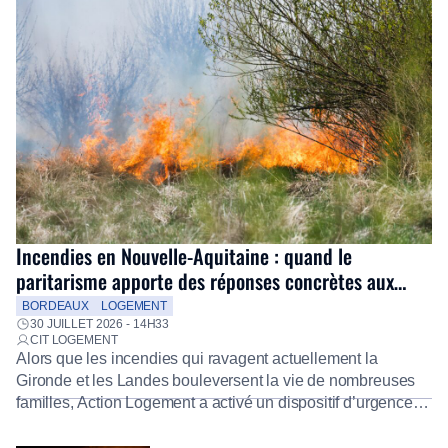
Incendies en Nouvelle-Aquitaine : quand le
paritarisme apporte des réponses concrètes aux
salariés
BORDEAUX
LOGEMENT
30 JUILLET 2026 - 14H33
CIT LOGEMENT
Alors que les incendies qui ravagent actuellement la
Gironde et les Landes bouleversent la vie de nombreuses
familles, Action Logement a activé un dispositif d’urgence
exceptionnel pour accompagner les salariés sinistrés.
Fidèle à sa mission d’utilité sociale, le Groupe mobilise