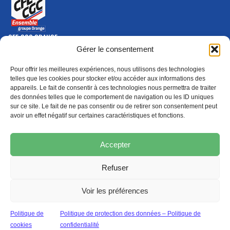
CFE-CGC ORANGE
10-12 rue Saint Amand, 75015 Paris Cedex 15
Gérer le consentement
(nouvelle fenêtre)
Nous contacter
Pour offrir les meilleures expériences, nous utilisons des technologies
01 46 79 28 74
telles que les cookies pour stocker et/ou accéder aux informations des
appareils. Le fait de consentir à ces technologies nous permettra de traiter
S'ABONNER
ADHÉRER
des données telles que le comportement de navigation ou les ID uniques
(NOUVELLE FENÊTRE)
sur ce site. Le fait de ne pas consentir ou de retirer son consentement peut
avoir un effet négatif sur certaines caractéristiques et fonctions.
Épargne
Formation
(nouvelle fenêtre)
(nouvelle fenêtre)
Accepter
Refuser
MENTIONS LÉGALES
PROTECTION DES DONNÉES
POLITIQUE DE COOKIES
Voir les préférences
© 2026 CFE-CGC Orange
Politique de
Politique de protection des données – Politique de
cookies
confidentialité