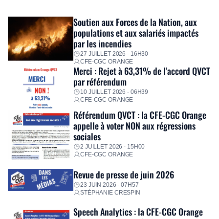
exceptionnel pour accompagner les salariés sinistrés.
Fidèle à sa mission d’utilité sociale, le Groupe mobilise
Soutien aux Forces de la Nation, aux
immédiatement ses équipes afin de proposer un diagnostic
populations et aux salariés impactés
personnalisé, des aides financières pour faire face aux
par les incendies
premières dépenses, […]
27 JUILLET 2026 - 16H30
CFE-CGC ORANGE
Merci : Rejet à 63,31% de l’accord QVCT
par référendum
10 JUILLET 2026 - 06H39
CFE-CGC ORANGE
Référendum QVCT : la CFE-CGC Orange
appelle à voter NON aux régressions
sociales
2 JUILLET 2026 - 15H00
CFE-CGC ORANGE
Revue de presse de juin 2026
23 JUIN 2026 - 07H57
STÉPHANIE CRESPIN
Speech Analytics : la CFE-CGC Orange