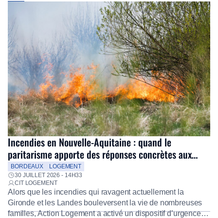
Incendies en Nouvelle-Aquitaine : quand le
paritarisme apporte des réponses concrètes aux
salariés
BORDEAUX
LOGEMENT
30 JUILLET 2026 - 14H33
CIT LOGEMENT
Alors que les incendies qui ravagent actuellement la
Gironde et les Landes bouleversent la vie de nombreuses
familles, Action Logement a activé un dispositif d’urgence