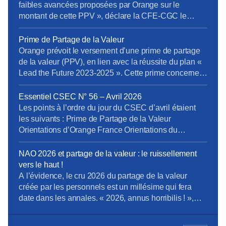
faibles avancées proposées par Orange sur le
montant de cette PPV », déclare la CFE-CGC le
11/05/2026. L’organisation syndicale s’exprime au
sujet du versement d’une PPV, en lien avec la
Prime de Partage de la Valeur
réussite du plan « Lead the Future 2023-2025 ». « La
Orange prévoit le versement d’une prime de partage
CFE-CGC Orange dénonce une nouvelle fois une
de la valeur (PPV), en lien avec la réussite du plan «
politique de rémunération […]
Lead the Future 2023-2025 ». Cette prime concernera
les salariés liés par un contrat de travail (CDI, CDD et
alternants), les fonctionnaires en activité et les
Essentiel CSEC N° 56 – Avril 2026
intérimaires à la date de signature de la décision […]
Les points à l’ordre du jour du CSEC d’avril étaient
les suivants : Prime de Partage de la Valeur
Orientations d’Orange France Orientations du
domaine Boucles Locales et Interventions (BLI)
Orientations de la Direction Entreprises France Projet
NAO 2026 et partage de la valeur : le ruissellement
de cession de Globecast Holding Retrouvez
vers le haut !
L’Essentiel du CSEC d’Avril
A l’évidence, le cru 2026 du partage de la valeur
créée par les personnels est un millésime qui fera
date dans les annales. « 2026, annus horribilis ! »,
telle pourrait être la clameur poussée à l’unisson par
les personnels Orange, malmenés et désabusés face