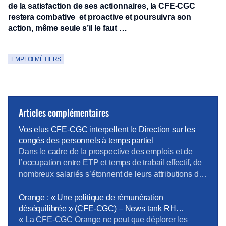
de la satisfaction de ses actionnaires, la CFE-CGC
restera combative et proactive et poursuivra son
action, même seule s’il le faut …
EMPLOI MÉTIERS
Articles complémentaires
Vos elus CFE-CGC interpellent le Direction sur les
congés des personnels à temps partiel
Dans le cadre de la prospective des emplois et de
l’occupation entre ETP et temps de trabail effectif, de
nombreux salariés s’étonnent de leurs attributions de
jour de congés. En effet pour pouvoir passer en temps
partiel, il est important d’en connaître toutes les règles
Orange : « Une politique de rémunération
RH notamment les conséquences sur la paye, les
déséquilibrée » (CFE-CGC) – News tank RH
ICPC, la […]
management
« La CFE-CGC Orange ne peut que déplorer les