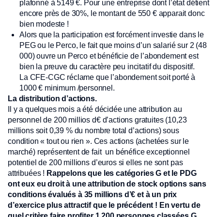
plafonné à 5149 €. Pour une entreprise dont l’état détient
encore près de 30%, le montant de 550 € apparait donc
bien modeste !
Alors que la participation est forcément investie dans le
PEG ou le Perco, le fait que moins d’un salarié sur 2 (48
000) ouvre un Perco et bénéficie de l’abondement est
bien la preuve du caractère peu incitatif du dispositif.
La CFE-CGC réclame que l’abondement soit porté à
1000 € minimum /personnel.
La distribution d’actions.
Il y a quelques mois a été décidée une attribution au
personnel de 200 millios d€ d’actions gratuites (10,23
millions soit 0,39 % du nombre total d’actions) sous
condition « tout ou rien ». Ces actions (achetées sur le
marché) représentent de fait un bénéfice exceptionnel
potentiel de 200 millions d’euros si elles ne sont pas
attribuées !
Rappelons que les catégories G et le PDG
ont eux eu droit à une attribution de stock options sans
conditions évalués à 35 millions d’€ et à un prix
d’exercice plus attractif que le précédent ! En vertu de
quel critère faire profiter 1 200 personnes classées G