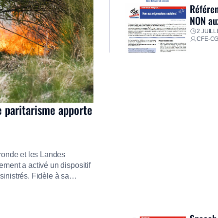
Référen
NON aux
2 JUILL
CFE-C
e paritarisme apporte
ironde et les Landes
ment a activé un dispositif
inistrés. Fidèle à sa
ment ses équipes afin de
res pour faire face aux