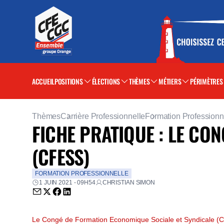
ACCUEIL
POSITIONS
ÉLECTIONS
THÈMES
MÉTIERS
PÉRIMÈTRES
Thèmes
Carrière Professionnelle
Formation Professionn
FICHE PRATIQUE : LE CO
(CFESS)
FORMATION PROFESSIONNELLE
1 JUIN 2021 - 09H54
CHRISTIAN SIMON
Envoyer par email (nouvelle fenêtre)
Partager sur Twitter (nouvelle fenêtre)
Partager sur Facebook (nouvelle fenêtre)
Partager sur LinkedIn (nouvelle fenêtre)
Le
Congé de Formation Economique Sociale et Syndicale
(