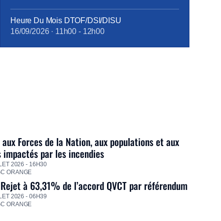
Heure Du Mois DTOF/DSI/DISU
16/09/2026
·
11h00
-
12h00
 aux Forces de la Nation, aux populations et aux
s impactés par les incendies
LET 2026 - 16H30
GC ORANGE
 Rejet à 63,31% de l’accord QVCT par référendum
LET 2026 - 06H39
GC ORANGE