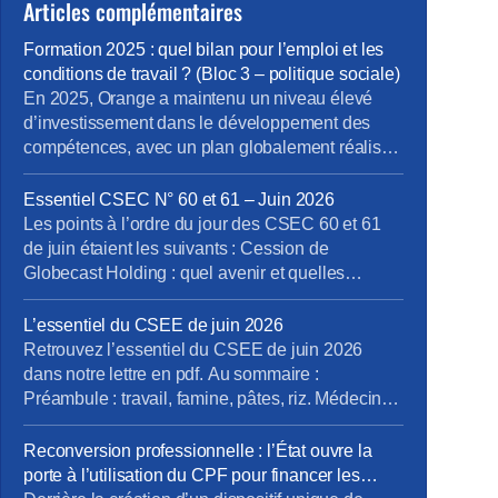
Articles complémentaires
Formation 2025 : quel bilan pour l’emploi et les
conditions de travail ? (Bloc 3 – politique sociale)
En 2025, Orange a maintenu un niveau élevé
d’investissement dans le développement des
compétences, avec un plan globalement réalisé
à 97% et un taux d’accès à la formation très
élevé. L’offre a été structurée autour de grandes
Essentiel CSEC N° 60 et 61 – Juin 2026
priorités stratégiques comme la cybersécurité, la
Les points à l’ordre du jour des CSEC 60 et 61
data et l’IA, la « softwarisation », la RSE, le
de juin étaient les suivants : Cession de
management et les compétences […]
Globecast Holding : quel avenir et quelles
garanties pour les salariés ? Orange Gardens –
Châtillon : réaménagement du site, quels impacts
L’essentiel du CSEE de juin 2026
concrets pour les équipes ? Plan de départs à
Retrouvez l’essentiel du CSEE de juin 2026
SCE : où en est […]
dans notre lettre en pdf. Au sommaire :
Préambule : travail, famine, pâtes, riz. Médecins :
la lutte c’est class ! Le travail c’est la santé.
Emploi et parcours du combattant Marseille,
Reconversion professionnelle : l’État ouvre la
Mistral gagnant ? Prochain CSEE pour vos
porte à l’utilisation du CPF pour financer les
élus, du 7 au 9 juillet.