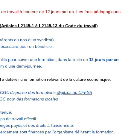
e travail à hauteur de 12 jours par an. Les frais pédagogiques
(
Articles L2145-1 à L2145-13 du Code du travail
)
hérents
ou non
d’un
syndicat).
nécessaire pour en bénéficier.
utifs
pour
suivre une formation,
dans la limite de
12 jours par an
.
mum d’une
demi-journée
.
il
à délivrer une formation relevant de la culture économique,
E-CGC dispense
d
es formations
éligibles au
CFESS
C pour des formations locales
ntenue.
ps de travail
effectif.
ongés payés et des droits à
l’ancienneté.
hébergement sont
financés par l’organisme délivrant la
formation.