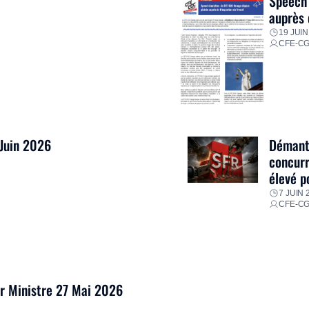
Speech 
auprès 
19 JUIN
CFE-C
 Juin 2026
Démantè
concurr
élevé p
7 JUIN 
CFE-C
er Ministre 27 Mai 2026