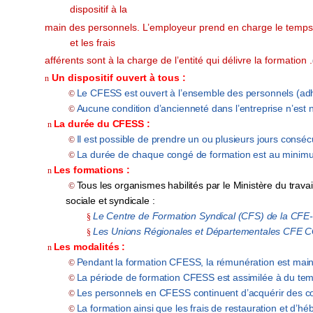
dispositif à la
main des personnels. L’employeur prend en charge le temps d
et les frais
afférents sont à la charge de l’entité qui délivre la formation .
Un dispositif ouvert à tous :
n
Le
CFESS
est ouvert à l’ensemble des
personnels
(ad
©
Aucune condition d’ancienneté
dans l’entreprise n’est
©
La durée du CFESS :
n
Il est possible de
prendre un
ou plusieurs jours conséc
©
La durée de chaque
congé de formation est au mini
©
Les
formations
:
n
Tous les organismes habilités par le Ministère du
trava
©
sociale et syndicale :
Le Centre de Formation Syndical (CFS) de la CF
§
Les Unions Régionales et Départementales CFE CG
§
Les modalités :
n
Pendant la
formation CFESS,
la rémunération est mai
©
La période de
formation CFESS
est
assimilée à du
tem
©
Les personnels en
CFESS
continuent d’acquérir
des c
©
La formation ainsi que les frais de restauration et d’
©