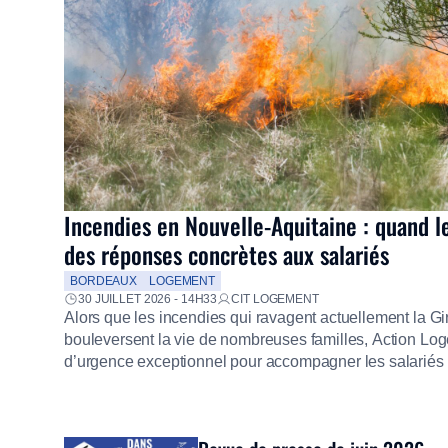
Incendies en Nouvelle-Aquitaine : quand l
des réponses concrètes aux salariés
BORDEAUX
LOGEMENT
30 JUILLET 2026 - 14H33
CIT LOGEMENT
Alors que les incendies qui ravagent actuellement la G
bouleversent la vie de nombreuses familles, Action Loge
d’urgence exceptionnel pour accompagner les salariés s
mission d’utilité sociale, le Groupe mobilise immédiate
proposer un diagnostic personnalisé, des aides financiè
premières dépenses, […]