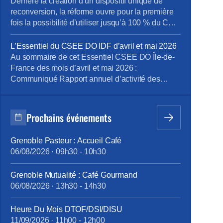
besoins des entreprises
Derrière la création d’un dispositif unique de
reconversion, la réforme ouvre pour la première
fois la possibilité d’utiliser jusqu’à 100 % du CPF
du salarié pour financer une mobilité
professionnelle répondant aux besoins des
L’Essentiel du CSEE DO IDF d’avril et mai 2026
entreprises Ce qu’il faut retenir de notre article
Au sommaire de cet Essentiel CSEE DO Île-de-
détaillé ci-après : Pour la première fois, les
France des mois d’avril et mai 2026 :
entreprises pourront solliciter les salariés […]
Communiqué Rapport annuel d’activité des
médecins du travail de la DO IDF pour 2025
Bilan Plan de Développement des Compétences
2025 pour la DO IDF Approbation des comptes
Prochains événements
annuels du CSEE DO IDF pour 2025 Retour
d’expérience sur le projet […]
Grenoble Pasteur : Accueil Café
06/08/2026
·
09h30
-
10h30
Grenoble Mutualité : Café Gourmand
06/08/2026
·
13h30
-
14h30
Heure Du Mois DTOF/DSI/DISU
11/09/2026
·
11h00
-
12h00