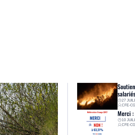
Soutien
salarié
27 JUIL
CFE-C
Merci :
10 JUIL
CFE-C