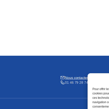
Nous contacter
01 46 79 28 74
Pour offrir 
cookies pour
ces technolo
navigation ou
consentement