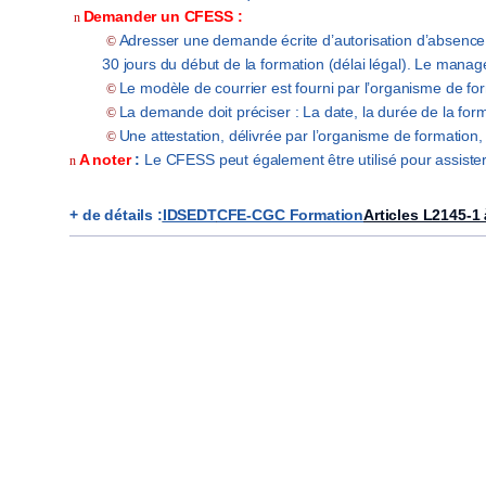
Demander un CFESS
:
n
A
dresser
une demande écrite
d’autorisation d’absenc
©
30 jours
du
début de la
formation
(
délai légal). Le manage
Le modèle de courrier est fourni par l’organisme de
fo
©
La demande doit préciser
: La date, la
durée de
la for
©
Une attestation, délivrée par
l’organisme de formation
©
A noter
:
Le
CFESS peut également être utilisé pour assiste
n
+ de détails :
IDSEDT
CFE-CGC Formation
Articles L2145-1