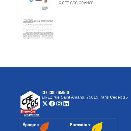
CFE-CGC ORANGE
CFE-CGC ORANGE
10-12 rue Saint Amand, 75015 Paris Cedex 15
(nouvelle fenêtre)
Épargne
Formation
(nouvelle fenêtre)
(nouvelle fenêtre)