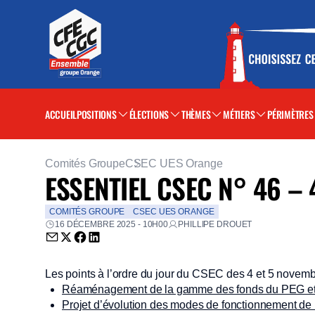
ACCUEIL
POSITIONS
ÉLECTIONS
THÈMES
MÉTIERS
PÉRIMÈTRES
Comités Groupe
CSEC UES Orange
ESSENTIEL CSEC N° 46 –
COMITÉS GROUPE
CSEC UES ORANGE
16 DÉCEMBRE 2025 - 10H00
PHILLIPE DROUET
Envoyer par email (nouvelle fenêtre)
Partager sur Twitter (nouvelle fenêtre)
Partager sur Facebook (nouvelle fenêtre)
Partager sur LinkedIn (nouvelle fenêtre)
Les points à l’ordre du jour du CSEC des 4 et 5 novembr
Réaménagement de la gamme des fonds du PEG e
Projet d’évolution des modes de fonctionnement de l’