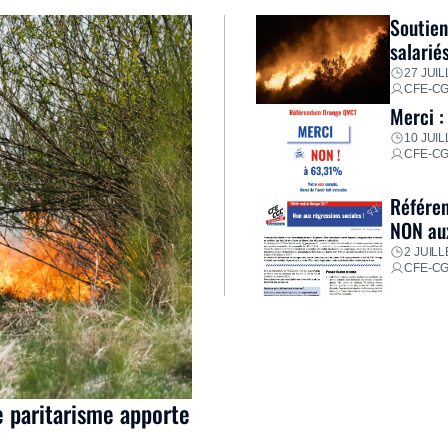
Soutien
salarié
27 JUIL
CFE-C
Merci :
10 JUIL
CFE-C
Référen
NON aux
2 JUILL
CFE-C
e paritarisme apporte