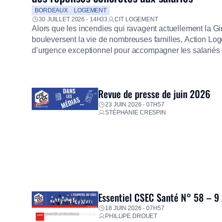
BORDEAUX
LOGEMENT
30 JUILLET 2026 - 14H33
CIT LOGEMENT
Alors que les incendies qui ravagent actuellement la G
bouleversent la vie de nombreuses familles, Action Loge
d’urgence exceptionnel pour accompagner les salariés s
mission d’utilité sociale, le Groupe mobilise immédiate
proposer un diagnostic personnalisé, des aides financiè
premières dépenses, […]
Revue de presse de juin 2026
23 JUIN 2026 - 07H57
STÉPHANIE CRESPIN
Essentiel CSEC Santé N° 58 – 9
18 JUIN 2026 - 07H57
PHILLIPE DROUET