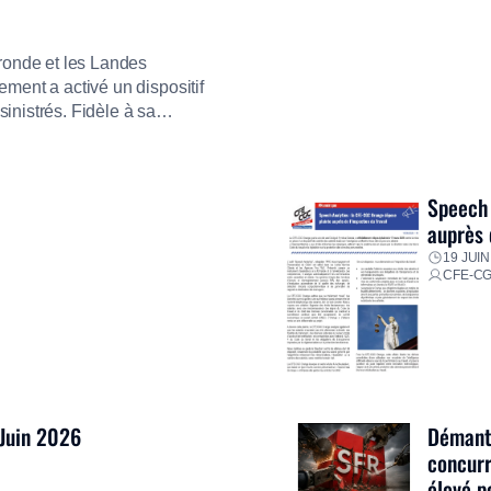
ironde et les Landes
ment a activé un dispositif
inistrés. Fidèle à sa
ment ses équipes afin de
res pour faire face aux
Speech 
auprès 
19 JUIN
CFE-C
 Juin 2026
Démantè
concurr
élevé p