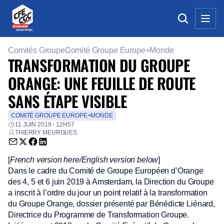
Comités Groupe
Comité Groupe Europe+Monde
TRANSFORMATION DU GROUPE
ORANGE: UNE FEUILLE DE ROUTE
SANS ÉTAPE VISIBLE
COMITÉ GROUPE EUROPE+MONDE
11 JUIN 2019 - 12H57
THIERRY MEURGUES
Envoyer par email (nouvelle fenêtre)
Partager sur Twitter (nouvelle fenêtre)
Partager sur Facebook (nouvelle fenêtre)
Partager sur LinkedIn (nouvelle fenêtre)
[
French version here/English version below
]
Dans le cadre du Comité de Groupe Européen d’Orange
des 4, 5 et 6 juin 2019 à Amsterdam, la Direction du Groupe
a inscrit à l’ordre du jour un point relatif à la transformation
du Groupe Orange, dossier présenté par Bénédicte Liénard,
Directrice du Programme de Transformation Groupe.