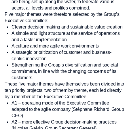
are being set up along the water, to federate various
actors, all levels and profiles combined.
Five major themes were therefore selected by the Group’s
Executive Committee:
Clearer decision making and sustainable value creation
A simple and light structure at the service of operations
and a faster implementation
A culture and more agile work environments
A strategic prioritization of customer and business-
centric innovation
Strengthening the Group’s diversification and societal
commitment, in line with the changing concerns of its
customers.
These five major themes have themselves been divided into
ten priority projects, two of them by theme, each led directly
by a member of the Executive Committee:
A1 – operating mode of the Executive Committee
adapted to the agile company (Stéphane Richard, Group
CEO)
A2 – more effective Group decision-making practices
(Nicolas Guérin, Group Secretary General)