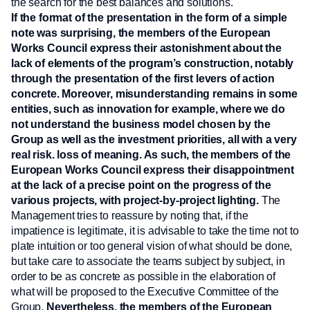
the search for the best balances and solutions.
If the format of the presentation in the form of a simple
note was surprising, the members of the European
Works Council express their astonishment about the
lack of elements of the program’s construction, notably
through the presentation of the first levers of action
concrete. Moreover, misunderstanding remains in some
entities, such as innovation for example, where we do
not understand the business model chosen by the
Group as well as the investment priorities, all with a very
real risk. loss of meaning. As such, the members of the
European Works Council express their disappointment
at the lack of a precise point on the progress of the
various projects, with project-by-project lighting.
The
Management tries to reassure by noting that, if the
impatience is legitimate, it is advisable to take the time not to
plate intuition or too general vision of what should be done,
but take care to associate the teams subject by subject, in
order to be as concrete as possible in the elaboration of
what will be proposed to the Executive Committee of the
Group.
Nevertheless, the members of the European