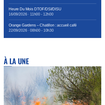
Heure Du Mois DTOF/DSI/DISU
16/09/2026
·
11h00
-
12h00
Orange Gardens – Chatillon : accueil café
22/09/2026
·
08h00
-
10h30
À LA UNE