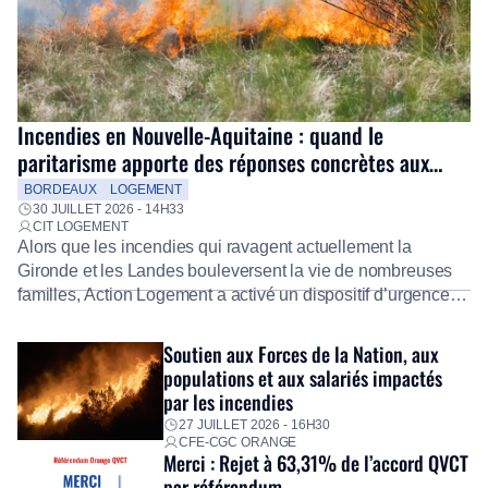
Incendies en Nouvelle-Aquitaine : quand le
paritarisme apporte des réponses concrètes aux
salariés
BORDEAUX
LOGEMENT
30 JUILLET 2026 - 14H33
CIT LOGEMENT
Alors que les incendies qui ravagent actuellement la
Gironde et les Landes bouleversent la vie de nombreuses
familles, Action Logement a activé un dispositif d’urgence
exceptionnel pour accompagner les salariés sinistrés.
Fidèle à sa mission d’utilité sociale, le Groupe mobilise
Soutien aux Forces de la Nation, aux
immédiatement ses équipes afin de proposer un diagnostic
populations et aux salariés impactés
personnalisé, des aides financières pour faire face aux
par les incendies
premières dépenses, […]
27 JUILLET 2026 - 16H30
CFE-CGC ORANGE
Merci : Rejet à 63,31% de l’accord QVCT
par référendum