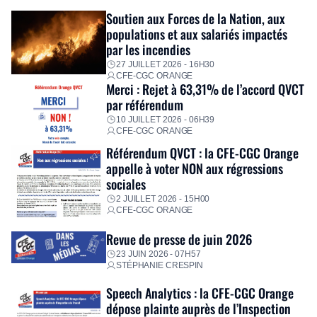
Fidèle à sa mission d’utilité sociale, le Groupe mobilise
Soutien aux Forces de la Nation, aux
immédiatement ses équipes afin de proposer un diagnostic
populations et aux salariés impactés
personnalisé, des aides financières pour faire face aux
par les incendies
premières dépenses, […]
27 JUILLET 2026 - 16H30
CFE-CGC ORANGE
Merci : Rejet à 63,31% de l’accord QVCT
par référendum
10 JUILLET 2026 - 06H39
CFE-CGC ORANGE
Référendum QVCT : la CFE-CGC Orange
appelle à voter NON aux régressions
sociales
2 JUILLET 2026 - 15H00
CFE-CGC ORANGE
Revue de presse de juin 2026
23 JUIN 2026 - 07H57
STÉPHANIE CRESPIN
Speech Analytics : la CFE-CGC Orange
dépose plainte auprès de l’Inspection