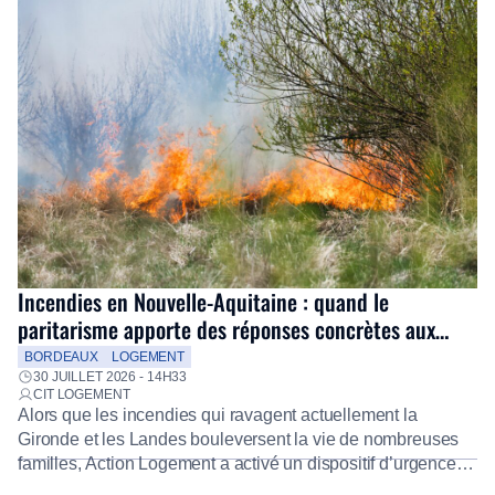
Incendies en Nouvelle-Aquitaine : quand le
paritarisme apporte des réponses concrètes aux
salariés
BORDEAUX
LOGEMENT
30 JUILLET 2026 - 14H33
CIT LOGEMENT
Alors que les incendies qui ravagent actuellement la
Gironde et les Landes bouleversent la vie de nombreuses
familles, Action Logement a activé un dispositif d’urgence
exceptionnel pour accompagner les salariés sinistrés.