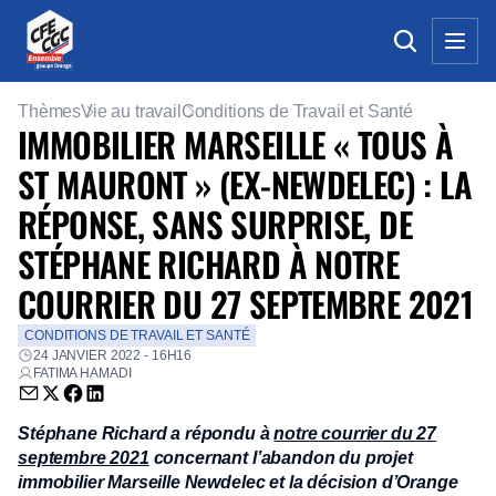
Thèmes
Vie au travail
Conditions de Travail et Santé
IMMOBILIER MARSEILLE « TOUS À
ST MAURONT » (EX-NEWDELEC) : LA
RÉPONSE, SANS SURPRISE, DE
STÉPHANE RICHARD À NOTRE
COURRIER DU 27 SEPTEMBRE 2021
CONDITIONS DE TRAVAIL ET SANTÉ
24 JANVIER 2022 - 16H16
FATIMA HAMADI
Envoyer par email (nouvelle fenêtre)
Partager sur Twitter (nouvelle fenêtre)
Partager sur Facebook (nouvelle fenêtre)
Partager sur LinkedIn (nouvelle fenêtre)
Stéphane Richard a répondu à
notre courrier du 27
septembre 2021
concernant l’abandon du projet
immobilier Marseille Newdelec et la décision d’Orange