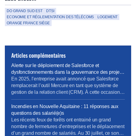
DO GRAND SUD EST
DTSI
ECONOMIE ET RÉGLEMENTATION DES TÉLÉCOMS
LOGEMENT
ORANGE FRANCE SIÈGE
Articles complémentaires
Alerte sur le déploiement de Salesforce et
dysfonctionnements dans la gouvernance des projets
métiers
En 2025, l’entreprise avait annoncé que Salesforce
remplacerait l’outil Mercure en tant que système de
gestion de la relation client (CRM). À cette occasion,
la Direction Pro-PME et la Direction du Système
d’Information (DSI) avaient sollicité chaque métier
Incendies en Nouvelle Aquitaine : 11 réponses aux
pour élaborer un cahier des charges rigoureux,
questions des salarié(e)s
destiné à prendre en compte les besoins terrain
Les récents feux de forêts ont entrainé un grand
spécifiques de […]
nombre de fermetures d’entreprises et le déplacement
d’un grand nombre de salariés. Au 30 juillet, ce sont