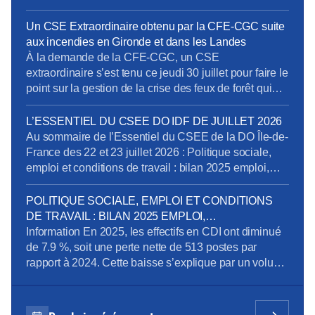
près de 19500 établissements et près de 61 500
salariés qui étaient concernés. Pour limiter les
Un CSE Extraordinaire obtenu par la CFE-CGC suite
impacts de cette crise sur l’emploi et sur les
aux incendies en Gironde et dans les Landes
entreprises, l’activité partielle peut-être […]
À la demande de la CFE-CGC, un CSE
extraordinaire s’est tenu ce jeudi 30 juillet pour faire le
point sur la gestion de la crise des feux de forêt qui
touchent la Gironde et les Landes. Plus de 1 100
salariés de la DO Grand Sud-Ouest sont concernés.
L’ESSENTIEL DU CSEE DO IDF DE JUILLET 2026
Voici ce qu’il faut retenir des échanges, […]
Au sommaire de l’Essentiel du CSEE de la DO Île-de-
France des 22 et 23 juillet 2026 : Politique sociale,
emploi et conditions de travail : bilan 2025 emploi,
perspectives et compétences Pôle Obligations
Légales de Paris : dénonciation d’usage et mise en
POLITIQUE SOCIALE, EMPLOI ET CONDITIONS
conformité des déclarations des heures et périodes
DE TRAVAIL : BILAN 2025 EMPLOI,
d’astreinte Recrutement d’un préventeur au sein […]
PERSPECTIVES ET COMPÉTENCES
Information En 2025, les effectifs en CDI ont diminué
de 7.9 %, soit une perte nette de 513 postes par
rapport à 2024. Cette baisse s’explique par un volume
important de départs de l’entreprise (392 au total, dont
348 départs à la retraite) qui ne sont pas remplacés.
On observe par ailleurs un net ralentissement […]