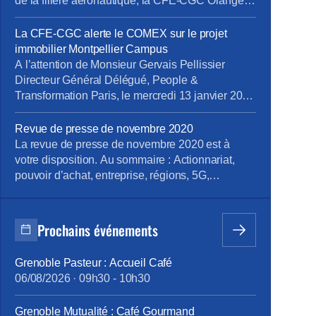
de la filière aéronautique, la CFE-CGC Orange
avait écrit deux courriers à la Direction et aux
élus territoriaux, en août et octobre dernier, pour
La CFE-CGC alerte le COMEX sur le projet
demander l’étude expresse de créations
immobilier Montpellier Campus
d’emplois permettant d’utiliser les compétences
A l’attention de Monsieur Gervais Pellissier
locales en ingéniérie numérique, […]
Directeur Général Délégué, People &
Transformation Paris, le mercredi 13 janvier 2021
Objet : alertes sur le projet immobilier Montpellier
Campus Monsieur le Directeur, Nous souhaitons
Revue de presse de novembre 2020
porter à votre connaissance nos inquiétudes et
La revue de presse de novembre 2020 est à
celles des salariés concernés quant au projet
votre disposition. Au sommaire : Actionnariat,
immobilier Montpellier Campus du site la
pouvoir d’achat, entreprise, régions, 5G,
Pompignane, (site où IBM […]
formation, Covid 19, procès harcèlement Pour la
consulter : revue de presse de novembre 2020
Pour vous abonner gratuitement : s’abonner
Prochains événements
Vous pouvez lire les articles au fil de leur
publication en rubrique Revue de presse, mais
Grenoble Pasteur : Accueil Café
aussi en nous suivant sur Facebook, Twitter, […]
06/08/2026
·
09h30
-
10h30
Grenoble Mutualité : Café Gourmand