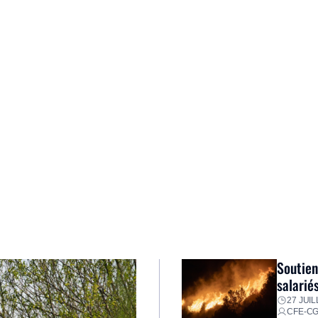
Soutien
salarié
27 JUIL
CFE-C