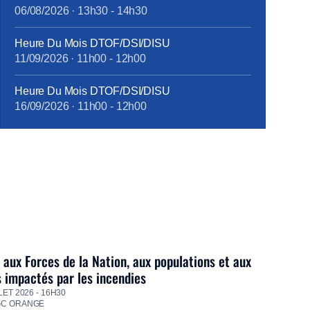
06/08/2026
·
13h30
-
14h30
Heure Du Mois DTOF/DSI/DISU
11/09/2026
·
11h00
-
12h00
Heure Du Mois DTOF/DSI/DISU
16/09/2026
·
11h00
-
12h00
 aux Forces de la Nation, aux populations et aux
s impactés par les incendies
LET 2026 - 16H30
GC ORANGE