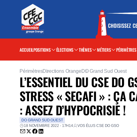
ACCUEIL
POSITIONS
ÉLECTIONS
THÈMES
MÉTIERS
PÉRIMÈTRES
Périmètres
Directions Orange
DO Grand Sud Ouest
L’ESSENTIEL DU CSE DO 
STRESS « SECAFI » : ÇA 
: ASSEZ D’HYPOCRISIE !
DO GRAND SUD OUEST
18 NOVEMBRE 2022 - 17H14
VOS ÉLUS CSE DO GSO
Envoyer par email (nouvelle fenêtre)
Partager sur Twitter (nouvelle fenêtre)
Partager sur Facebook (nouvelle fenêtre)
Partager sur LinkedIn (nouvelle fenêtre)