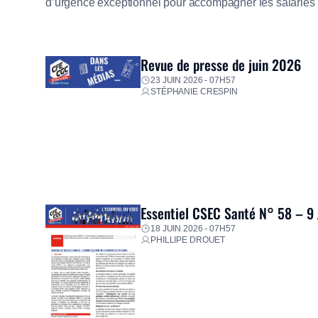
d’urgence exceptionnel pour accompagner les salariés s
mission d’utilité sociale, le Groupe mobilise immédiate
proposer un diagnostic personnalisé, des aides financiè
premières dépenses, […]
Revue de presse de juin 2026
23 JUIN 2026 - 07H57
STÉPHANIE CRESPIN
Essentiel CSEC Santé N° 58 – 9
18 JUIN 2026 - 07H57
PHILLIPE DROUET