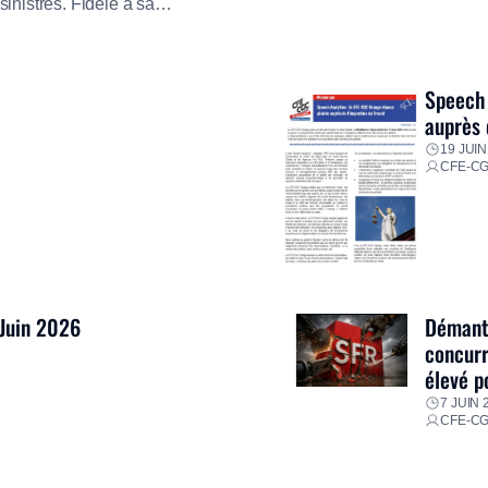
inistrés. Fidèle à sa
ment ses équipes afin de
res pour faire face aux
Speech 
auprès 
19 JUIN
CFE-C
 Juin 2026
Démantè
concurr
élevé p
7 JUIN 
CFE-C