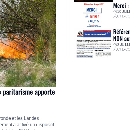
Merci :
10 JUIL
CFE-C
Référen
NON aux
2 JUILL
CFE-C
e paritarisme apporte
ironde et les Landes
ment a activé un dispositif