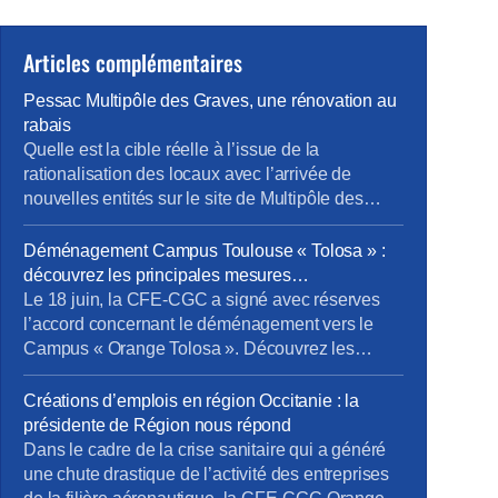
Articles complémentaires
Pessac Multipôle des Graves, une rénovation au
rabais
Quelle est la cible réelle à l’issue de la
rationalisation des locaux avec l’arrivée de
nouvelles entités sur le site de Multipôle des
Graves En effet, nous aurions 650 salariés sur le
site ou 724 salariés selon les slides d’un meme
Déménagement Campus Toulouse « Tolosa » :
document ! Ce point étant posé, tout d’abord,
découvrez les principales mesures
nous tenons à remercier tout particulièrement […]
d’accompagnement négociées par la CFE-CGC
Le 18 juin, la CFE-CGC a signé avec réserves
l’accord concernant le déménagement vers le
Campus « Orange Tolosa ». Découvrez les
mesures obtenues par nos négociateurs : projet
immobilier campus Tolosa accord
Créations d’emplois en région Occitanie : la
accompagnement 2021 2024.pdf Le cadre global
présidente de Région nous répond
de l’accord Cet accord est valable jusqu’au 31
Dans le cadre de la crise sanitaire qui a généré
décembre 2024. Il s’applique à l’ensemble des
une chute drastique de l’activité des entreprises
personnels […]