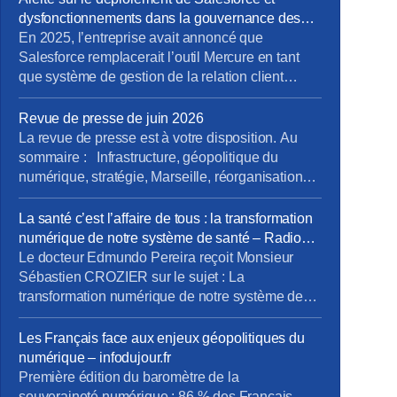
dysfonctionnements dans la gouvernance des
projets métiers
En 2025, l’entreprise avait annoncé que
Salesforce remplacerait l’outil Mercure en tant
que système de gestion de la relation client
(CRM). À cette occasion, la Direction Pro-PME et
la Direction du Système d’Information (DSI)
Revue de presse de juin 2026
avaient sollicité chaque métier pour élaborer un
La revue de presse est à votre disposition. Au
cahier des charges rigoureux, destiné à prendre
sommaire : Infrastructure, géopolitique du
en compte les besoins terrain spécifiques de […]
numérique, stratégie, Marseille, réorganisations,
QVCT, IA, SFR. Pour la consulter : revue de
presse de juin. Pour vous abonner gratuitement :
La santé c’est l’affaire de tous : la transformation
s’abonner Vous pouvez lire les articles au fil de
numérique de notre système de santé – Radio
leur publication en rubrique Revue de presse,
Phare
Le docteur Edmundo Pereira reçoit Monsieur
mais aussi en nous […]
Sébastien CROZIER sur le sujet : La
transformation numérique de notre système de
santé. Ecouter l’interview. Ecouter sur Radio
Phare – 05/06/2026
Les Français face aux enjeux géopolitiques du
numérique – infodujour.fr
Première édition du baromètre de la
souveraineté numérique : 86 % des Français