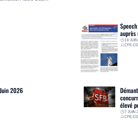
ment ses équipes afin de
res pour faire face aux
Speech 
auprès 
19 JUIN
CFE-C
 Juin 2026
Démantè
concurr
élevé p
7 JUIN 
CFE-C