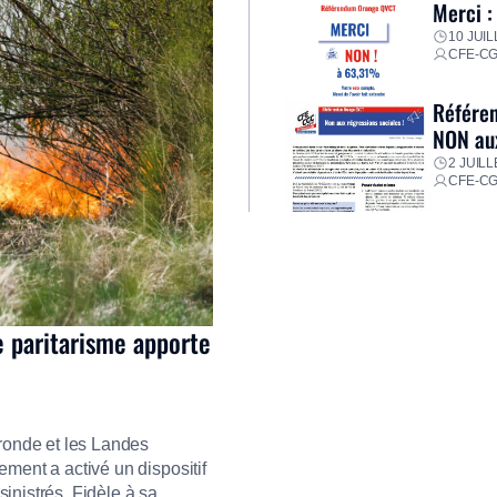
Merci :
10 JUIL
CFE-C
Référen
NON aux
2 JUILL
CFE-C
e paritarisme apporte
ironde et les Landes
ment a activé un dispositif
inistrés. Fidèle à sa