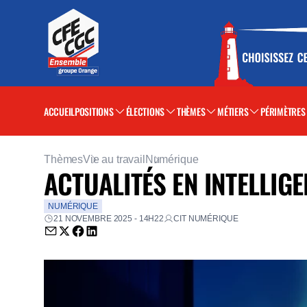
ACCUEIL
POSITIONS
ÉLECTIONS
THÈMES
MÉTIERS
PÉRIMÈTRES
Thèmes
Vie au travail
Numérique
ACTUALITÉS EN INTELLIGE
NUMÉRIQUE
21 NOVEMBRE 2025 - 14H22
CIT NUMÉRIQUE
Envoyer par email (nouvelle fenêtre)
Partager sur Twitter (nouvelle fenêtre)
Partager sur Facebook (nouvelle fenêtre)
Partager sur LinkedIn (nouvelle fenêtre)