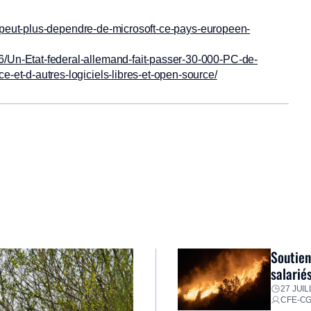
-peut-plus-dependre-de-microsoft-ce-pays-europeen-
46/Un-Etat-federal-allemand-fait-passer-30-000-PC-de-
e-et-d-autres-logiciels-libres-et-open-source/
Soutien
salarié
27 JUIL
CFE-C