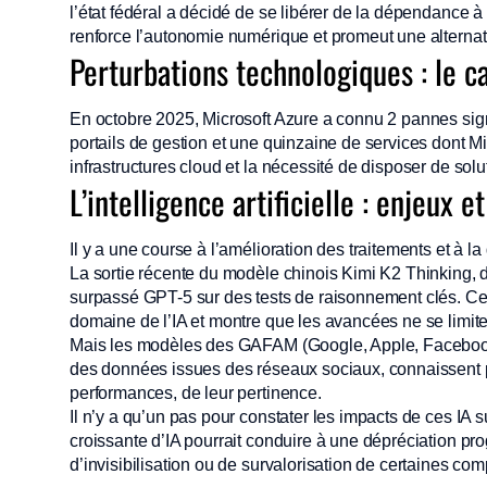
l’état fédéral a décidé de se libérer de la dépendance à 
renforce l’autonomie numérique et promeut une alternati
Perturbations technologiques : le c
En octobre 2025, Microsoft Azure a connu 2 pannes sign
portails de gestion et une quinzaine de services dont Mi
infrastructures cloud et la nécessité de disposer de solu
L’intelligence artificielle : enjeux et
Il y a une course à l’amélioration des traitements et à l
La sortie récente du modèle chinois Kimi K2 Thinking, 
surpassé GPT-5 sur des tests de raisonnement clés. Cet
domaine de l’IA et montre que les avancées ne se limite
Mais les modèles des GAFAM (Google, Apple, Facebook, 
des données issues des réseaux sociaux, connaissent 
performances, de leur pertinence.
Il n’y a qu’un pas pour constater les impacts de ces IA s
croissante d’IA pourrait conduire à une dépréciation p
d’invisibilisation ou de survalorisation de certaines co