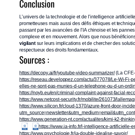
Conclusion
L’univers de la technologie et de l’intelligence artificie
prometteuses mais aussi des défis éthiques et technique
passant par les avancées de l’IA chinoise et les panne
complexe et en mouvement. Alors que nous bénéficions d
vigilant
sur leurs implications et de chercher des solut
respectueux des droits fondamentaux.
Sources :
https://decopy.ai/fr/youtube-video-summarizer/
(La CFE-C
https://reseau.developpez.com/actu/377078/Le-Wi-Fi-pe
elles-ne-sont-pas-munies-d-un-telephone-ou-d-un-ordina
https://noyb.eu/en/criminal-complaint-against-facial-re
https://www.netcost-security.fr/mobilite/261073/lallemag
https://www.silicon.fr/cloud-1370/azure-front-door-inci
utm_source=newsletter&utm_medium=email&utm_con
https://www.generation-nt.com/actualites/kimi-k2-thi
https://www.ia-info.fr/l-intelligence-artificielle
https://www.psychologie.fr/ia-double-idealise-savoir/