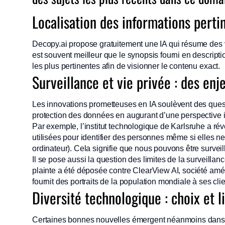
Localisation des informations perti
Decopy.ai propose gratuitement une IA qui résume des
est souvent meilleur que le synopsis fourni en descript
les plus pertinentes afin de visionner le contenu exact.
Surveillance et vie privée : des enj
Les innovations prometteuses en IA soulèvent des quest
protection des données en augurant d’une perspective in
Par exemple, l’institut technologique de Karlsruhe a ré
utilisées pour identifier des personnes même si elles
ordinateur). Cela signifie que nous pouvons être surveil
Il se pose aussi la question des limites de la surveill
plainte a été déposée contre ClearView AI, société amér
fournit des portraits de la population mondiale à ses clien
Diversité technologique : choix et l
Certaines bonnes nouvelles émergent néanmoins dans 