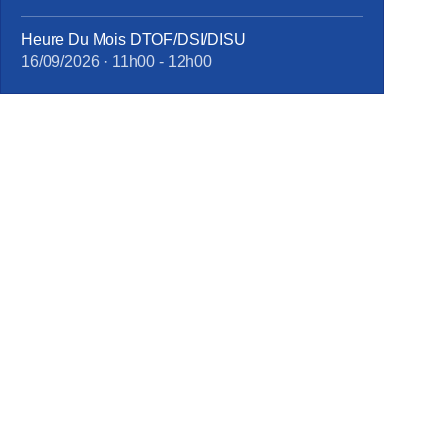
Heure Du Mois DTOF/DSI/DISU
16/09/2026
·
11h00
-
12h00