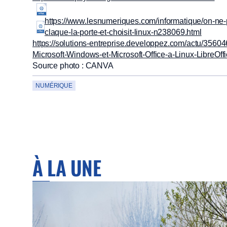
https://www.lesnumeriques.com/informatique/on-ne
claque-la-porte-et-choisit-linux-n238069.html
https://solutions-entreprise.developpez.com/actu/3560
Microsoft-Windows-et-Microsoft-Office-a-Linux-LibreOffic
Source photo : CANVA
NUMÉRIQUE
À LA UNE