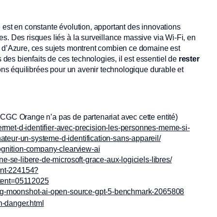
lle est en constante évolution, apportant des innovations
s. Des risques liés à la surveillance massive via Wi-Fi, en
s d’Azure, ces sujets montrent combien ce domaine est
es bienfaits de ces technologies, il est essentiel de
rester
ions équilibrées pour un avenir technologique durable et
GC Orange n’a pas de partenariat avec cette entité)
rmet-d-identifier-avec-precision-les-personnes-meme-si-
teur-un-systeme-d-identification-sans-appareil/
cognition-company-clearview-ai
ne-se-libere-de-microsoft-grace-aux-logiciels-libres/
dent-224154?
tent=05112025
nking-moonshot-ai-open-source-gpt-5-benchmark-2065808
-en-danger.html