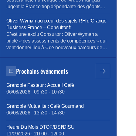
jugent la France trop dépendante des géants
étrangers : la souveraineté numérique s’impose
comme un enjeu de puissance. À l’occasion des
Oliver Wyman au cœur des sujets RH d’Orange
Rencontres de l’Hémicycle : « Géopolitique du
Business France – Consultor.fr
numérique : se réarmer dans les nouveaux
C’est une exclu Consultor : Oliver Wyman a
rapports de forces », l’École de Guerre […]
piloté « des assessments de compétences » qui
vont donner lieu à « de nouveaux parcours de
formation » chez Orange Business Franceà partir
de septembre 2026, l’enjeu et le périmètre de la
mission étant beaucoup plus larges selon des
Prochains événements
sources internes. L’information relative au
pilotage de sessions d’évaluation des
Grenoble Pasteur : Accueil Café
compétences par Oliver Wyman, est […]
06/08/2026
·
09h30
-
10h30
Grenoble Mutualité : Café Gourmand
06/08/2026
·
13h30
-
14h30
Heure Du Mois DTOF/DSI/DISU
11/09/2026
·
11h00
-
12h00