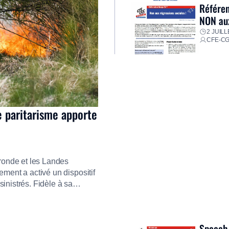
Référen
NON aux
2 JUILL
CFE-C
e paritarisme apporte
ironde et les Landes
ment a activé un dispositif
inistrés. Fidèle à sa
ment ses équipes afin de
res pour faire face aux
Speech 