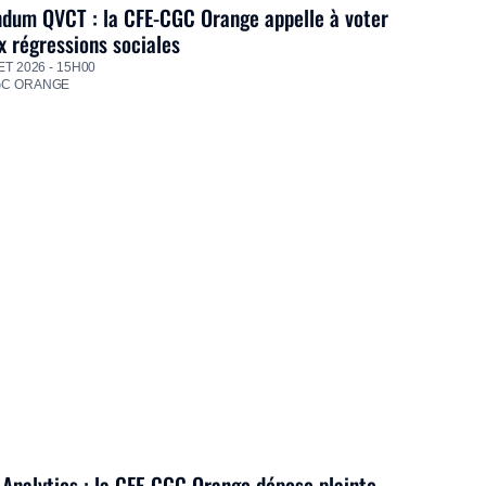
dum QVCT : la CFE-CGC Orange appelle à voter
 régressions sociales
ET 2026 - 15H00
GC ORANGE
Analytics : la CFE-CGC Orange dépose plainte