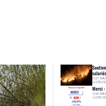
Soutien
salarié
27 JUIL
CFE-C
Merci :
10 JUIL
CFE-C