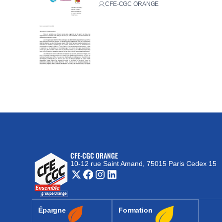
CFE-CGC ORANGE
CFE-CGC ORANGE
10-12 rue Saint Amand, 75015 Paris Cedex 15
(nouvelle fenêtre)
Épargne
Formation
(nouvelle fenêtre)
(nouvelle fenêtre)