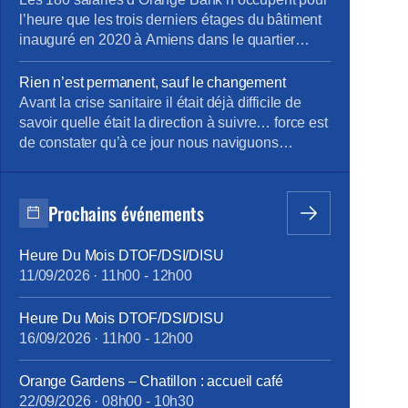
d’informations concernant leur […]
l’heure que les trois derniers étages du bâtiment
inauguré en 2020 à Amiens dans le quartier
Gare-La-Vallée. Sébastien Crozier, président
national du syndicat CFE-CGC d’Orange, était ce
Rien n’est permanent, sauf le changement
jeudi de passage à Amiens pour rencontrer les
Avant la crise sanitaire il était déjà difficile de
salariés et évoquer quelques dossiers locaux.
savoir quelle était la direction à suivre… force est
Alors que les services et les effectifs […]
de constater qu’à ce jour nous naviguons
toujours à vue… dans une mer agitée ! Modèle
de Vente pas si modèle ! Penser le changement
plutôt que de changer le pansement ! Envie d’en
Prochains événements
savoir davantage ? […]
Heure Du Mois DTOF/DSI/DISU
11/09/2026
·
11h00
-
12h00
Heure Du Mois DTOF/DSI/DISU
16/09/2026
·
11h00
-
12h00
Orange Gardens – Chatillon : accueil café
22/09/2026
·
08h00
-
10h30