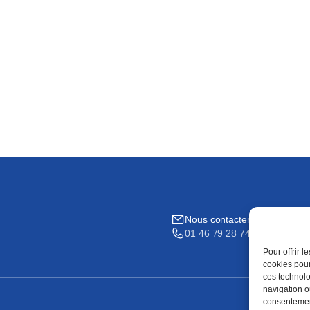
Nous contacter
01 46 79 28 74
Pour offrir 
cookies pour
ces technolo
navigation ou
consentement