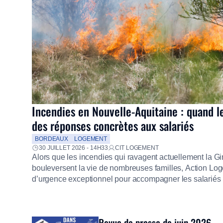
Incendies en Nouvelle-Aquitaine : quand l
des réponses concrètes aux salariés
BORDEAUX
LOGEMENT
30 JUILLET 2026 - 14H33
CIT LOGEMENT
Alors que les incendies qui ravagent actuellement la G
bouleversent la vie de nombreuses familles, Action Loge
d’urgence exceptionnel pour accompagner les salariés s
mission d’utilité sociale, le Groupe mobilise immédiate
proposer un diagnostic personnalisé, des aides financiè
premières dépenses, […]
Revue de presse de juin 2026