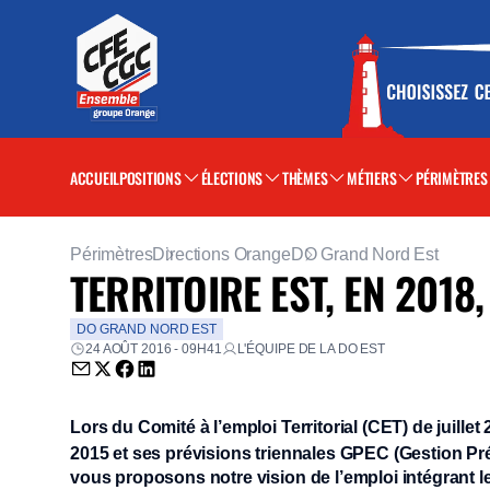
ACCUEIL
POSITIONS
ÉLECTIONS
THÈMES
MÉTIERS
PÉRIMÈTRES
Périmètres
Directions Orange
DO Grand Nord Est
TERRITOIRE EST, EN 201
DO GRAND NORD EST
24 AOÛT 2016 - 09H41
L'ÉQUIPE DE LA DO EST
Envoyer par email (nouvelle fenêtre)
Partager sur Twitter (nouvelle fenêtre)
Partager sur Facebook (nouvelle fenêtre)
Partager sur LinkedIn (nouvelle fenêtre)
Lors du Comité à l’emploi Territorial (CET) de juillet
2015 et ses prévisions triennales GPEC (Gestion Pr
vous proposons notre vision de l’emploi intégrant les