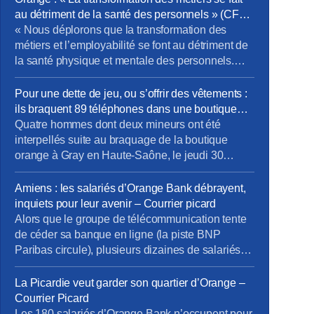
au détriment de la santé des personnels » (CFE-
CGC) – News tank RH Management
« Nous déplorons que la transformation des
métiers et l’employabilité se font au détriment de
la santé physique et mentale des personnels.
Même si 81 % des formations portent sur les
compétences métier, force est de constater que
Pour une dette de jeu, ou s’offrir des vêtements :
notre bassin d’emploi est “pauvre” en
ils braquent 89 téléphones dans une boutique
opportunités d’évolution vers les métiers de l’IA,
Orange – France 3 région
Quatre hommes dont deux mineurs ont été
de la data, du cloud et […]
interpellés suite au braquage de la boutique
orange à Gray en Haute-Saône, le jeudi 30
janvier 2025. C’est le second braquage subi par
ce magasin. Deux des malfrats viennent d’être
Amiens : les salariés d’Orange Bank débrayent,
condamnés. Des hommes cagoulés. La scène
inquiets pour leur avenir – Courrier picard
dure quelques minutes à peine. Jeudi 30 janvier
Alors que le groupe de télécommunication tente
vers 10h, quatre individus […]
de céder sa banque en ligne (la piste BNP
Paribas circule), plusieurs dizaines de salariés
amiénois d’Orange Bank ont cessé le travail,
mardi 27 juin 2023, en fin de matinée. […]Mardi
La Picardie veut garder son quartier d’Orange –
27 juin, plusieurs dizaines de salariés, inquiets
Courrier Picard
du devenir de l’entreprise et du manque
Les 180 salariés d’Orange Bank n’occupent pour