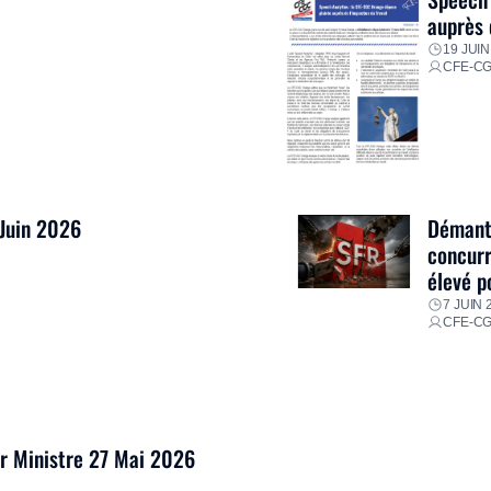
auprès 
19 JUIN
CFE-C
 Juin 2026
Démantè
concurr
élevé p
7 JUIN 
CFE-C
er Ministre 27 Mai 2026